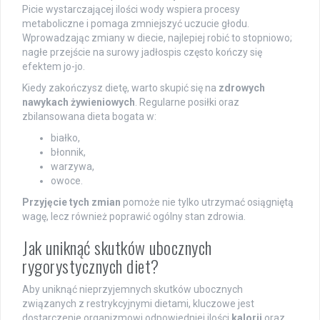
Picie wystarczającej ilości wody wspiera procesy
metaboliczne i pomaga zmniejszyć uczucie głodu.
Wprowadzając zmiany w diecie, najlepiej robić to stopniowo;
nagłe przejście na surowy jadłospis często kończy się
efektem jo-jo.
Kiedy zakończysz dietę, warto skupić się na
zdrowych
nawykach żywieniowych
. Regularne posiłki oraz
zbilansowana dieta bogata w:
białko,
błonnik,
warzywa,
owoce.
Przyjęcie tych zmian
pomoże nie tylko utrzymać osiągniętą
wagę, lecz również poprawić ogólny stan zdrowia.
Jak uniknąć skutków ubocznych
rygorystycznych diet?
Aby uniknąć nieprzyjemnych skutków ubocznych
związanych z restrykcyjnymi dietami, kluczowe jest
dostarczenie organizmowi odpowiedniej ilości
kalorii
oraz