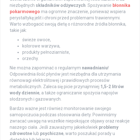
niezbędnych
składników odżywczych
. Spożywanie
błonnika
pokarmowego
ma ogromne znaczenie, ponieważ wspiera
perystaltykę jelit i chroni przed problemami trawiennymi.
Warto wzbogacić swoją dietę o różnorodne źródła błonnika,
takie jak:
świeże owoce,
kolorowe warzywa,
produkty pełnoziarniste,
orzechy.
Nie można zapominać o regularnym
nawadnianiu
!
Odpowiednia ilość płynów jest niezbędna dla utrzymania
równowagi elektrolitowej i prawidłowych procesów
metabolicznych. Zaleca się picie przynajmniej
1,5-2 litrów
wody dziennie
, a także ograniczanie spożycia napojów
słodzonych i gazowanych.
Bardzo ważne jest również monitorowanie swojego
samopoczucia podczas stosowania diety. Powinniśmy
zwracać uwagę na wszelkie niepokojące objawy oraz reakcje
naszego ciała. Jeśli zauważymy jakiekolwiek
problemy
zdrowotne
lub
psychiczne
, warto poszukać porady u
dietetyka lub lekarza.