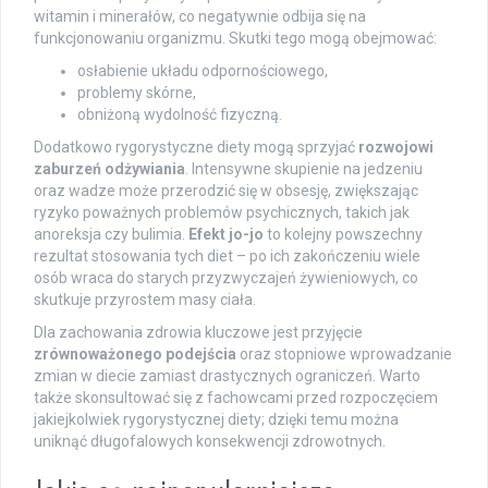
witamin i minerałów, co negatywnie odbija się na
funkcjonowaniu organizmu. Skutki tego mogą obejmować:
osłabienie układu odpornościowego,
problemy skórne,
obniżoną wydolność fizyczną.
Dodatkowo rygorystyczne diety mogą sprzyjać
rozwojowi
zaburzeń odżywiania
. Intensywne skupienie na jedzeniu
oraz wadze może przerodzić się w obsesję, zwiększając
ryzyko poważnych problemów psychicznych, takich jak
anoreksja czy bulimia.
Efekt jo-jo
to kolejny powszechny
rezultat stosowania tych diet – po ich zakończeniu wiele
osób wraca do starych przyzwyczajeń żywieniowych, co
skutkuje przyrostem masy ciała.
Dla zachowania zdrowia kluczowe jest przyjęcie
zrównoważonego podejścia
oraz stopniowe wprowadzanie
zmian w diecie zamiast drastycznych ograniczeń. Warto
także skonsultować się z fachowcami przed rozpoczęciem
jakiejkolwiek rygorystycznej diety; dzięki temu można
uniknąć długofalowych konsekwencji zdrowotnych.