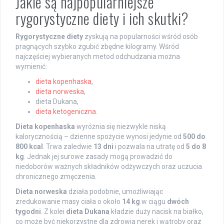
Jakie są najpopularniejsze
rygorystyczne diety i ich skutki?
Rygorystyczne diety
zyskują na popularności wśród osób
pragnących szybko zgubić zbędne kilogramy. Wśród
najczęściej wybieranych metod odchudzania można
wymienić:
dieta kopenhaska
,
dieta norweska
,
dieta Dukana,
dieta ketogeniczna
.
Dieta kopenhaska
wyróżnia się niezwykle niską
kalorycznością – dzienne spożycie wynosi jedynie od
500 do
800 kcal
. Trwa zaledwie
13 dni
i pozwala na utratę od
5 do 8
kg
. Jednak jej surowe zasady mogą prowadzić do
niedoborów ważnych składników odżywczych oraz uczucia
chronicznego zmęczenia.
Dieta norweska
działa podobnie, umożliwiając
zredukowanie masy ciała o około
14 kg
w ciągu
dwóch
tygodni
. Z kolei
dieta Dukana
kładzie duży nacisk na białko,
co może być niekorzystne dla zdrowia nerek i wątroby oraz