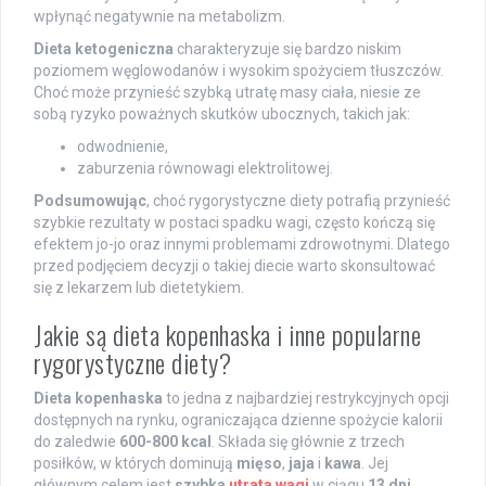
wpłynąć negatywnie na metabolizm.
Dieta ketogeniczna
charakteryzuje się bardzo niskim
poziomem węglowodanów i wysokim spożyciem tłuszczów.
Choć może przynieść szybką utratę masy ciała, niesie ze
sobą ryzyko poważnych skutków ubocznych, takich jak:
odwodnienie,
zaburzenia równowagi elektrolitowej.
Podsumowując
, choć rygorystyczne diety potrafią przynieść
szybkie rezultaty w postaci spadku wagi, często kończą się
efektem jo-jo oraz innymi problemami zdrowotnymi. Dlatego
przed podjęciem decyzji o takiej diecie warto skonsultować
się z lekarzem lub dietetykiem.
Jakie są dieta kopenhaska i inne popularne
rygorystyczne diety?
Dieta kopenhaska
to jedna z najbardziej restrykcyjnych opcji
dostępnych na rynku, ograniczająca dzienne spożycie kalorii
do zaledwie
600-800 kcal
. Składa się głównie z trzech
posiłków, w których dominują
mięso
,
jaja
i
kawa
. Jej
głównym celem jest
szybka
utrata wagi
w ciągu
13 dni
.