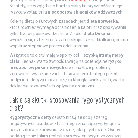
Niestety, ze względu na bardzo niską kaloryczność istnieje
ryzyko wystąpienia
niedoborów składników odżywczych
.
Kolejną dietą o surowych zasadach jest
dieta norweska
,
która również wymaga ograniczenia kalorii oraz spożywania
tylko trzech posiłków dziennie. Z kolei
dieta Dukana
wyróżnia się czterema fazami i skupia się na
białkach
, co ma
wspierać stopniowy proces odchudzania.
Wszystkie te diety mają wspólny cel –
szybką utratę masy
ciała
. Jednak warto zwrócić uwagę na potencjalne ryzyko
niedoborów pokarmowych
oraz możliwe problemy
zdrowotne związane z ich stosowaniem. Dlatego przed
podjęciem decyzji o rozpoczęciu którejkolwiek z nich, warto
dokładnie rozważyć ich wpływ na organizm.
Jakie są skutki stosowania rygorystycznych
diet?
Rygorystyczne diety
często niosą ze sobą szereg
negatywnych skutków, które mogą znacząco wpłynąć na
nasze zdrowie zarówno fizyczne, jak i psychiczne. Osoby
poddające się takim restrykcjom żywieniowym zazwyczaj