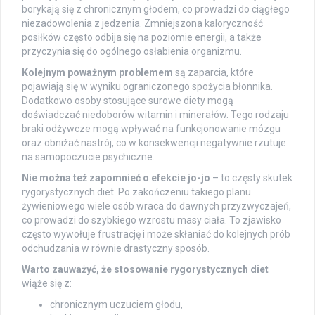
borykają się z chronicznym głodem, co prowadzi do ciągłego
niezadowolenia z jedzenia. Zmniejszona kaloryczność
posiłków często odbija się na poziomie energii, a także
przyczynia się do ogólnego osłabienia organizmu.
Kolejnym poważnym problemem
są zaparcia, które
pojawiają się w wyniku ograniczonego spożycia błonnika.
Dodatkowo osoby stosujące surowe diety mogą
doświadczać niedoborów witamin i minerałów. Tego rodzaju
braki odżywcze mogą wpływać na funkcjonowanie mózgu
oraz obniżać nastrój, co w konsekwencji negatywnie rzutuje
na samopoczucie psychiczne.
Nie można też zapomnieć o efekcie jo-jo
– to częsty skutek
rygorystycznych diet. Po zakończeniu takiego planu
żywieniowego wiele osób wraca do dawnych przyzwyczajeń,
co prowadzi do szybkiego wzrostu masy ciała. To zjawisko
często wywołuje frustrację i może skłaniać do kolejnych prób
odchudzania w równie drastyczny sposób.
Warto zauważyć, że stosowanie rygorystycznych diet
wiąże się z:
chronicznym uczuciem głodu,