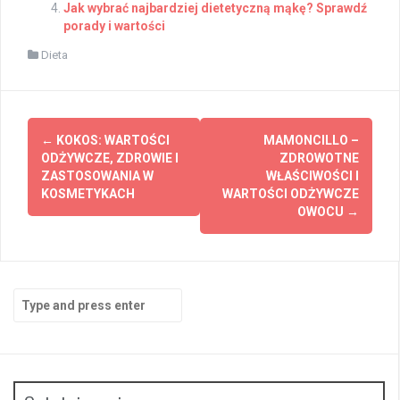
Jak wybrać najbardziej dietetyczną mąkę? Sprawdź
porady i wartości
Dieta
Post
←
KOKOS: WARTOŚCI
MAMONCILLO –
navigation
ODŻYWCZE, ZDROWIE I
ZDROWOTNE
ZASTOSOWANIA W
WŁAŚCIWOŚCI I
KOSMETYKACH
WARTOŚCI ODŻYWCZE
OWOCU
→
Search
for: