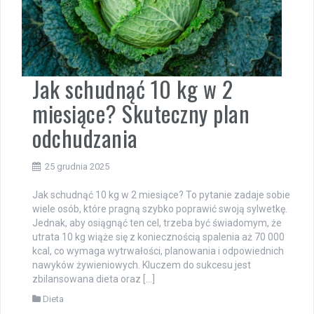
Jak schudnąć 10 kg w 2
miesiące? Skuteczny plan
odchudzania
25 grudnia 2025
Jak schudnąć 10 kg w 2 miesiące? To pytanie zadaje sobie
wiele osób, które pragną szybko poprawić swoją sylwetkę.
Jednak, aby osiągnąć ten cel, trzeba być świadomym, że
utrata 10 kg wiąże się z koniecznością spalenia aż 70 000
kcal, co wymaga wytrwałości, planowania i odpowiednich
nawyków żywieniowych. Kluczem do sukcesu jest
zbilansowana dieta oraz […]
Dieta