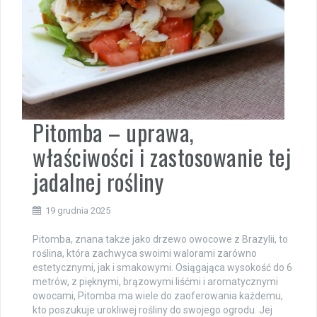
Pitomba – uprawa,
właściwości i zastosowanie tej
jadalnej rośliny
19 grudnia 2025
Pitomba, znana także jako drzewo owocowe z Brazylii, to
roślina, która zachwyca swoimi walorami zarówno
estetycznymi, jak i smakowymi. Osiągająca wysokość do 6
metrów, z pięknymi, brązowymi liśćmi i aromatycznymi
owocami, Pitomba ma wiele do zaoferowania każdemu,
kto poszukuje urokliwej rośliny do swojego ogrodu. Jej