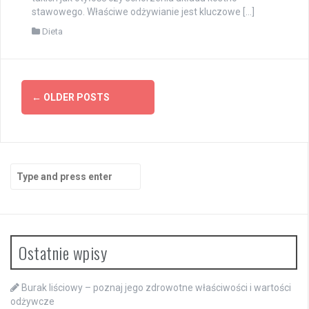
stawowego. Właściwe odżywianie jest kluczowe […]
Dieta
Posts
←
OLDER POSTS
navigation
Search
for:
Ostatnie wpisy
Burak liściowy – poznaj jego zdrowotne właściwości i wartości
odżywcze