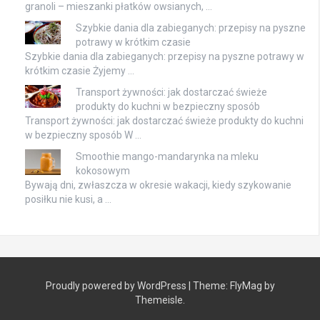
granoli – mieszanki płatków owsianych, …
Szybkie dania dla zabieganych: przepisy na pyszne
potrawy w krótkim czasie
Szybkie dania dla zabieganych: przepisy na pyszne potrawy w
krótkim czasie Żyjemy …
Transport żywności: jak dostarczać świeże
produkty do kuchni w bezpieczny sposób
Transport żywności: jak dostarczać świeże produkty do kuchni
w bezpieczny sposób W …
Smoothie mango-mandarynka na mleku
kokosowym
Bywają dni, zwłaszcza w okresie wakacji, kiedy szykowanie
posiłku nie kusi, a …
Proudly powered by WordPress
|
Theme:
FlyMag
by
Themeisle.