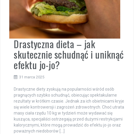
Drastyczna dieta – jak
skutecznie schudnąć i uniknąć
efektu jo-jo?
31 marca 2025
Drastyczne diety zyskują na popularności wśród osób
pragnących szybko schudnąć, obiecując spektakularne
rezultaty w krótkim czasie. Jednak za ich obietnicami kryje
się wiele kontrowersji i zagrożeń zdrowotnych. Choć utrata
masy ciała rzędu 10 kg w tydzień może wydawać się
kusząca, specjaliści ostrzegają przed dużymi restrykcjami
kalorycznymi, które mogą prowadzić do efektu jo-jo oraz
poważnych niedoborów […]