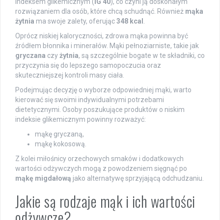
indeksem glikemicznym (
IG 40
), co czyni ją doskonałym
rozwiązaniem dla osób, które chcą schudnąć. Również
mąka
żytnia
ma swoje zalety, oferując
348 kcal
.
Oprócz niskiej kaloryczności, zdrowa mąka powinna być
źródłem błonnika i minerałów. Mąki pełnoziarniste, takie jak
gryczana
czy
żytnia
, są szczególnie bogate w te składniki, co
przyczynia się do lepszego samopoczucia oraz
skuteczniejszej kontroli masy ciała.
Podejmując decyzję o wyborze odpowiedniej mąki, warto
kierować się swoimi indywidualnymi potrzebami
dietetycznymi. Osoby poszukujące produktów o niskim
indeksie glikemicznym powinny rozważyć:
mąkę gryczaną,
mąkę kokosową.
Z kolei miłośnicy orzechowych smaków i dodatkowych
wartości odżywczych mogą z powodzeniem sięgnąć po
mąkę migdałową
jako alternatywę sprzyjającą odchudzaniu.
Jakie są rodzaje mąk i ich wartości
odżywcze?