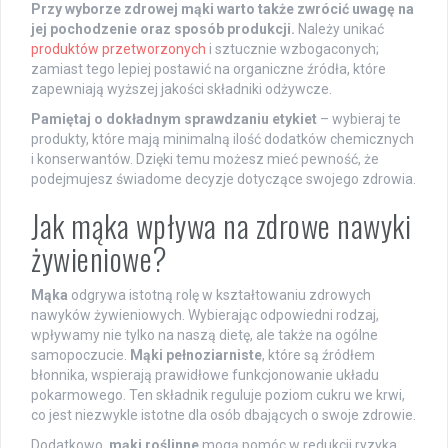
Przy wyborze zdrowej mąki warto także zwrócić uwagę na
jej pochodzenie oraz sposób produkcji.
Należy unikać
produktów przetworzonych
i sztucznie wzbogaconych;
zamiast tego lepiej postawić na organiczne źródła, które
zapewniają wyższej jakości składniki odżywcze.
Pamiętaj o dokładnym sprawdzaniu etykiet
– wybieraj te
produkty, które mają minimalną ilość dodatków chemicznych
i konserwantów. Dzięki temu możesz mieć pewność, że
podejmujesz świadome decyzje dotyczące swojego zdrowia.
Jak mąka wpływa na zdrowe nawyki
żywieniowe?
Mąka
odgrywa istotną rolę w kształtowaniu zdrowych
nawyków żywieniowych. Wybierając odpowiedni rodzaj,
wpływamy nie tylko na naszą dietę, ale także na ogólne
samopoczucie.
Mąki pełnoziarniste
, które są źródłem
błonnika, wspierają prawidłowe funkcjonowanie układu
pokarmowego. Ten składnik reguluje poziom cukru we krwi,
co jest niezwykle istotne dla osób dbających o swoje zdrowie.
Dodatkowo,
mąki roślinne
mogą pomóc w redukcji ryzyka