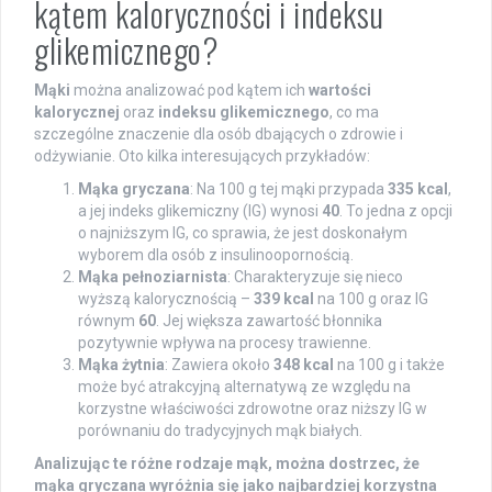
kątem kaloryczności i indeksu
glikemicznego?
Mąki
można analizować pod kątem ich
wartości
kalorycznej
oraz
indeksu glikemicznego
, co ma
szczególne znaczenie dla osób dbających o zdrowie i
odżywianie. Oto kilka interesujących przykładów:
Mąka gryczana
: Na 100 g tej mąki przypada
335 kcal
,
a jej indeks glikemiczny (IG) wynosi
40
. To jedna z opcji
o najniższym IG, co sprawia, że jest doskonałym
wyborem dla osób z insulinoopornością.
Mąka pełnoziarnista
: Charakteryzuje się nieco
wyższą kalorycznością –
339 kcal
na 100 g oraz IG
równym
60
. Jej większa zawartość błonnika
pozytywnie wpływa na procesy trawienne.
Mąka żytnia
: Zawiera około
348 kcal
na 100 g i także
może być atrakcyjną alternatywą ze względu na
korzystne właściwości zdrowotne oraz niższy IG w
porównaniu do tradycyjnych mąk białych.
Analizując te różne rodzaje mąk, można dostrzec, że
mąka gryczana wyróżnia się jako najbardziej korzystna