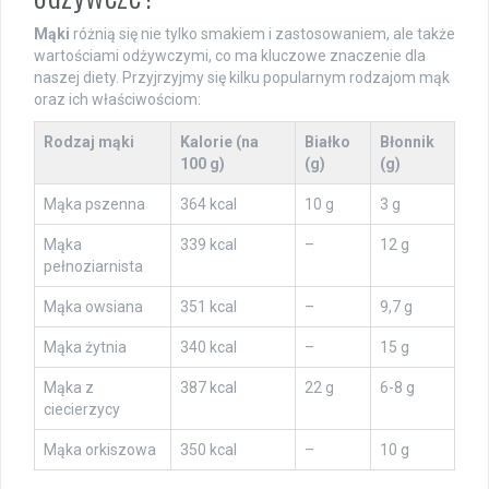
Mąki
różnią się nie tylko smakiem i zastosowaniem, ale także
wartościami odżywczymi, co ma kluczowe znaczenie dla
naszej diety. Przyjrzyjmy się kilku popularnym rodzajom mąk
oraz ich właściwościom:
Rodzaj mąki
Kalorie (na
Białko
Błonnik
100 g)
(g)
(g)
Mąka pszenna
364 kcal
10 g
3 g
Mąka
339 kcal
–
12 g
pełnoziarnista
Mąka owsiana
351 kcal
–
9,7 g
Mąka żytnia
340 kcal
–
15 g
Mąka z
387 kcal
22 g
6-8 g
ciecierzycy
Mąka orkiszowa
350 kcal
–
10 g