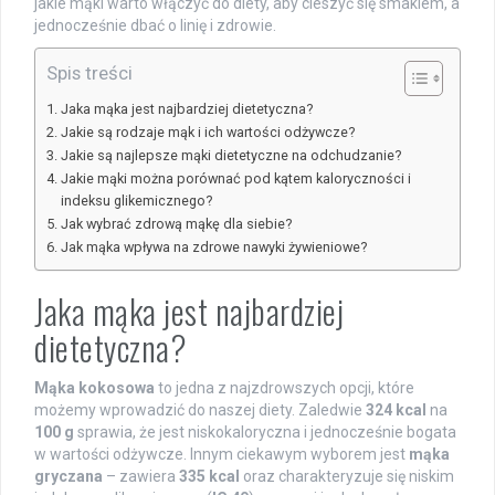
jakie mąki warto włączyć do diety, aby cieszyć się smakiem, a
jednocześnie dbać o linię i zdrowie.
Spis treści
Jaka mąka jest najbardziej dietetyczna?
Jakie są rodzaje mąk i ich wartości odżywcze?
Jakie są najlepsze mąki dietetyczne na odchudzanie?
Jakie mąki można porównać pod kątem kaloryczności i
indeksu glikemicznego?
Jak wybrać zdrową mąkę dla siebie?
Jak mąka wpływa na zdrowe nawyki żywieniowe?
Jaka mąka jest najbardziej
dietetyczna?
Mąka kokosowa
to jedna z najzdrowszych opcji, które
możemy wprowadzić do naszej diety. Zaledwie
324 kcal
na
100 g
sprawia, że jest niskokaloryczna i jednocześnie bogata
w wartości odżywcze. Innym ciekawym wyborem jest
mąka
gryczana
– zawiera
335 kcal
oraz charakteryzuje się niskim