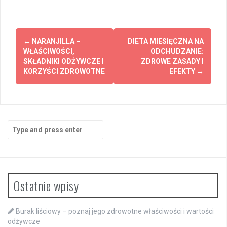
Post
←
NARANJILLA –
DIETA MIESIĘCZNA NA
navigation
WŁAŚCIWOŚCI,
ODCHUDZANIE:
SKŁADNIKI ODŻYWCZE I
ZDROWE ZASADY I
KORZYŚCI ZDROWOTNE
EFEKTY
→
Search
for:
Ostatnie wpisy
Burak liściowy – poznaj jego zdrowotne właściwości i wartości
odżywcze