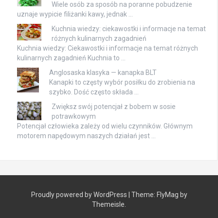
Wiele osób za sposób na poranne pobudzenie
uznaje wypicie filiżanki kawy, jednak …
Kuchnia wiedzy: ciekawostki i informacje na temat
różnych kulinarnych zagadnień
Kuchnia wiedzy: Ciekawostki i informacje na temat różnych
kulinarnych zagadnień Kuchnia to …
Anglosaska klasyka — kanapka BLT
Kanapki to częsty wybór posiłku do zrobienia na
szybko. Dość często składa …
Zwiększ swój potencjał z bobem w sosie
potrawkowym
Potencjał człowieka zależy od wielu czynników. Głównym
motorem napędowym naszych działań jest …
Proudly powered by WordPress
|
Theme:
FlyMag
by
Themeisle.