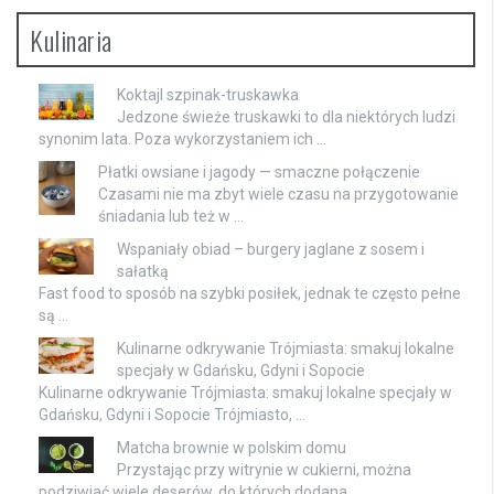
Kulinaria
Koktajl szpinak-truskawka
Jedzone świeże truskawki to dla niektórych ludzi
synonim lata. Poza wykorzystaniem ich …
Płatki owsiane i jagody — smaczne połączenie
Czasami nie ma zbyt wiele czasu na przygotowanie
śniadania lub też w …
Wspaniały obiad – burgery jaglane z sosem i
sałatką
Fast food to sposób na szybki posiłek, jednak te często pełne
są …
Kulinarne odkrywanie Trójmiasta: smakuj lokalne
specjały w Gdańsku, Gdyni i Sopocie
Kulinarne odkrywanie Trójmiasta: smakuj lokalne specjały w
Gdańsku, Gdyni i Sopocie Trójmiasto, …
Matcha brownie w polskim domu
Przystając przy witrynie w cukierni, można
podziwiać wiele deserów, do których dodana …