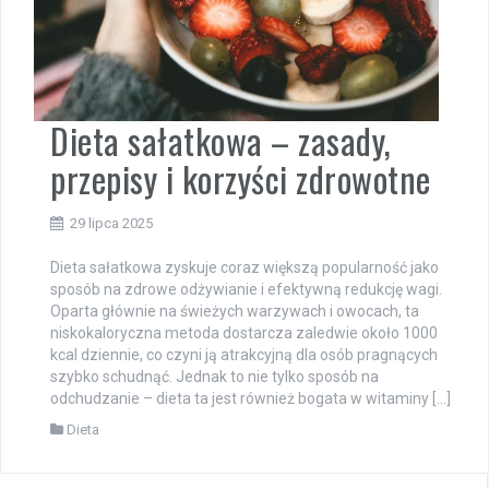
Dieta sałatkowa – zasady,
przepisy i korzyści zdrowotne
29 lipca 2025
Dieta sałatkowa zyskuje coraz większą popularność jako
sposób na zdrowe odżywianie i efektywną redukcję wagi.
Oparta głównie na świeżych warzywach i owocach, ta
niskokaloryczna metoda dostarcza zaledwie około 1000
kcal dziennie, co czyni ją atrakcyjną dla osób pragnących
szybko schudnąć. Jednak to nie tylko sposób na
odchudzanie – dieta ta jest również bogata w witaminy […]
Dieta