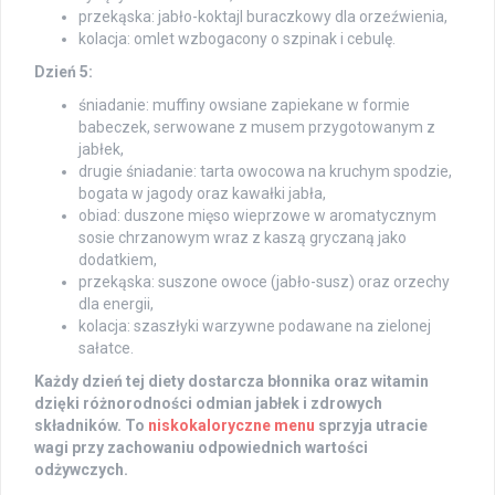
przekąska: jabło-koktajl buraczkowy dla orzeźwienia,
kolacja: omlet wzbogacony o szpinak i cebulę.
Dzień 5:
śniadanie: muffiny owsiane zapiekane w formie
babeczek, serwowane z musem przygotowanym z
jabłek,
drugie śniadanie: tarta owocowa na kruchym spodzie,
bogata w jagody oraz kawałki jabła,
obiad: duszone mięso wieprzowe w aromatycznym
sosie chrzanowym wraz z kaszą gryczaną jako
dodatkiem,
przekąska: suszone owoce (jabło-susz) oraz orzechy
dla energii,
kolacja: szaszłyki warzywne podawane na zielonej
sałatce.
Każdy dzień tej diety dostarcza błonnika oraz witamin
dzięki różnorodności odmian jabłek i zdrowych
składników.
To
niskokaloryczne menu
sprzyja utracie
wagi przy zachowaniu odpowiednich wartości
odżywczych.