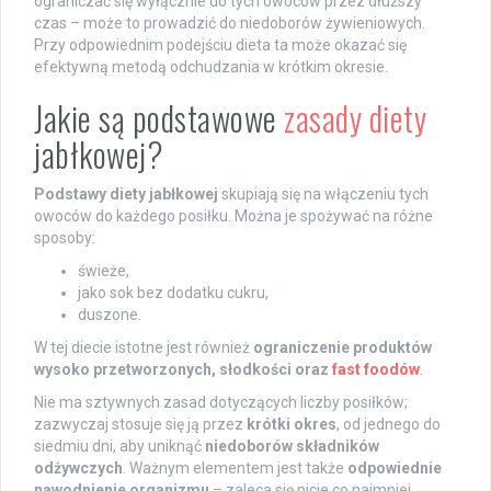
ograniczać się wyłącznie do tych owoców przez dłuższy
czas – może to prowadzić do niedoborów żywieniowych.
Przy odpowiednim podejściu dieta ta może okazać się
efektywną metodą odchudzania w krótkim okresie.
Jakie są podstawowe
zasady diety
jabłkowej?
Podstawy diety jabłkowej
skupiają się na włączeniu tych
owoców do każdego posiłku. Można je spożywać na różne
sposoby:
świeże,
jako sok bez dodatku cukru,
duszone.
W tej diecie istotne jest również
ograniczenie produktów
wysoko przetworzonych, słodkości oraz
fast foodów
.
Nie ma sztywnych zasad dotyczących liczby posiłków;
zazwyczaj stosuje się ją przez
krótki okres
, od jednego do
siedmiu dni, aby uniknąć
niedoborów składników
odżywczych
. Ważnym elementem jest także
odpowiednie
nawodnienie organizmu
– zaleca się picie co najmniej