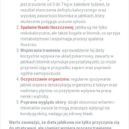
jest zrzucenie od 3 do 7 kg w zaledwie tydzień, to
rezultat stworzenia deficytu kalorycznego oraz
wysokiej zawartości błonnika w jabłkach, który
skutecznie potęguje uczucie sytości.
Spalanie tkanki tłuszczowej
: jabłka są nie tylko
niskokaloryczne, ale także bogate w błonnik, co sprzyja
metabolizmowi i wspomaga procesy spalania
tłuszczu.
Wspieranie trawienia
: wprowadzenie tej diety
korzystnie wpływa na układ pokarmowy, zawarty w
jabłkach błonnik stymuluje perystaltykę jelit, co może
przynieść ulgę w przypadku zaparć oraz poprawić
ogólne samopoczucie.
Oczyszczanie organizmu
: regularne spożywanie
jabłek wspiera detoksykację organizmu z toksyn oraz
nadmiaru płynów, co pozytywnie wpływa na pracę
nerek i wątroby.
Poprawa wyglądu skóry
: dzięki obecności witamin i
minerałów owoce te mogą znacząco wpłynąć na
kondycję skóry, nadając jej zdrowy blask.
Warto zauważyć, że dieta jabłkowa nie tylko przyczynia się
do utraty wagi, ale również wspiera procesy trawienne