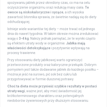
spożywaniu jabłek przez określony czas, co ma na celu
oczyszczenie organizmu oraz redukcję masy ciała.
Te
owoce są niskokaloryczne i sycące
, a ich wysoka
zawartość błonnika sprawia, że świetnie nadają się do diety
odchudzającej.
Istnieje wiele wariantów tej diety – może trwać od jednego
dnia do nawet tygodnia. W takim okresie można zredukować
wagę o
3-4 kg
. Należy jednak pamiętać, że te wyniki często
są efektem utraty wody w organizmie.
Jabłka mają
właściwości detoksykujące
i pozytywnie wpływają na
procesy trawienne.
Przy stosowaniu diety jabłkowej warto ograniczyć
przetworzone produkty oraz kaloryczne przekąski. Dobrym
pomysłem jest także dodawanie jabłek do każdego posiłku –
można je jeść na surowo, pić sok bez cukru lub
przygotowywać w formie duszonej potrawy.
Choć ta dieta może przynieść szybkie rezultaty w postaci
utraty wagi
, ważne jest, aby mieć świadomość jej
krótkoterminowego charakteru oraz potencjalnych
niedoborów żywieniowych przy dłuższym stosowaniu.