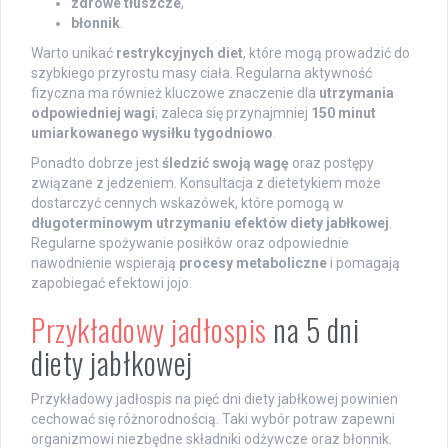
zdrowe tłuszcze
,
błonnik
.
Warto unikać
restrykcyjnych diet
, które mogą prowadzić do
szybkiego przyrostu masy ciała. Regularna aktywność
fizyczna ma również kluczowe znaczenie dla
utrzymania
odpowiedniej wagi
; zaleca się przynajmniej
150 minut
umiarkowanego wysiłku tygodniowo
.
Ponadto dobrze jest
śledzić swoją wagę
oraz postępy
związane z jedzeniem. Konsultacja z dietetykiem może
dostarczyć cennych wskazówek, które pomogą w
długoterminowym utrzymaniu efektów diety jabłkowej
.
Regularne spożywanie posiłków oraz odpowiednie
nawodnienie wspierają
procesy metaboliczne
i pomagają
zapobiegać efektowi jojo.
Przykładowy jadłospis
na 5 dni
diety jabłkowej
Przykładowy jadłospis na pięć dni diety jabłkowej powinien
cechować się różnorodnością. Taki wybór potraw zapewni
organizmowi niezbędne składniki odżywcze oraz błonnik.