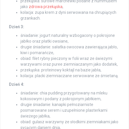
przekąska: surowe marchewki podane z hummusem
jako
zdrowa przekąska
,
kolacja: zupa krem z dyni serwowana na chrupiących
grzankach.
Dzień 3:
śniadanie: jogurt naturalny wzbogacony o pokrojone
jabłko oraz płatki owsiane,
drugie śniadanie: sałatka owocowa zawierająca jabło,
kiwi i pomarańcze,
obiad: filet rybny pieczony w folii wraz ze świeżymi
warzywami oraz puree ziemniaczanym jako dodatek,
przekąska: proteinowy koktajl na bazie jabła,
kolacja: placki ziemniaczane serwowane ze śmietaną.
Dzień 4:
śniadanie: chia pudding przygotowany na mleku
kokosowym i podany z pokrojonym jabłkiem,
drugie śniadanie: kanapki pełnoziarniste
posmarowane serem i uzupełnione plasterkami
świeżego jabłka,
obiad: gulasz warzywny ze słodkimi ziemniakami jako
sycącym daniem dnia,