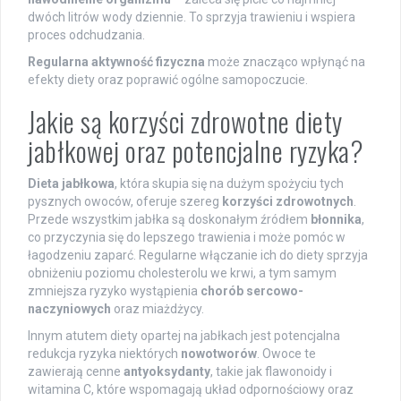
dwóch litrów wody dziennie. To sprzyja trawieniu i wspiera
proces odchudzania.
Regularna aktywność fizyczna
może znacząco wpłynąć na
efekty diety oraz poprawić ogólne samopoczucie.
Jakie są korzyści zdrowotne diety
jabłkowej oraz potencjalne ryzyka?
Dieta jabłkowa
, która skupia się na dużym spożyciu tych
pysznych owoców, oferuje szereg
korzyści zdrowotnych
.
Przede wszystkim jabłka są doskonałym źródłem
błonnika
,
co przyczynia się do lepszego trawienia i może pomóc w
łagodzeniu zaparć. Regularne włączanie ich do diety sprzyja
obniżeniu poziomu cholesterolu we krwi, a tym samym
zmniejsza ryzyko wystąpienia
chorób sercowo-
naczyniowych
oraz miażdżycy.
Innym atutem diety opartej na jabłkach jest potencjalna
redukcja ryzyka niektórych
nowotworów
. Owoce te
zawierają cenne
antyoksydanty
, takie jak flawonoidy i
witamina C, które wspomagają układ odpornościowy oraz