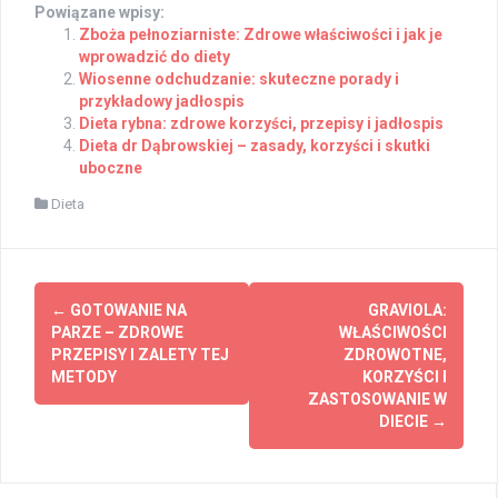
Powiązane wpisy:
Zboża pełnoziarniste: Zdrowe właściwości i jak je
wprowadzić do diety
Wiosenne odchudzanie: skuteczne porady i
przykładowy jadłospis
Dieta rybna: zdrowe korzyści, przepisy i jadłospis
Dieta dr Dąbrowskiej – zasady, korzyści i skutki
uboczne
Dieta
Post
←
GOTOWANIE NA
GRAVIOLA:
navigation
PARZE – ZDROWE
WŁAŚCIWOŚCI
PRZEPISY I ZALETY TEJ
ZDROWOTNE,
METODY
KORZYŚCI I
ZASTOSOWANIE W
DIECIE
→