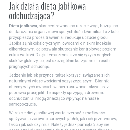
Jak działa dieta jabłkowa
odchudzająca?
Dieta jabłkowa
, skoncentrowana na utracie wagi, bazuje na
dostarczaniu organizmowi sporych ilości
błonnika
. To z kolei
przyspiesza proces trawienia i redukuje uczucie głodu.
Jabłka są niskokalorycznymi owocami o niskim indeksie
glikemicznym, co pozwala skutecznie kontrolować poziom
cukru we krwi. Dzięki temu zmniejsza się ryzyko nagłych
skoków glukozy, co jest szczególnie korzystne dla osób
pragnących schudnąć.
Jedzenie jabłek przynosi także korzyści związane z ich
naturalnymi właściwościami oczyszczającymi. Błonnik
obecny w tych owocach wspiera usuwanie toksyn oraz
poprawia pracę jelit. Te aspekty sprzyjają zdrowemu
odchudzaniu i mogą znacząco wpłynąć na nasze
samopoczucie.
W trakcie diety jabłkowej warto czerpać z możliwości
spożywania zarówno surowych jabłek, jak i ich przetworów,
takich jak sok czy mus. Należy jednak pamiętać, aby nie