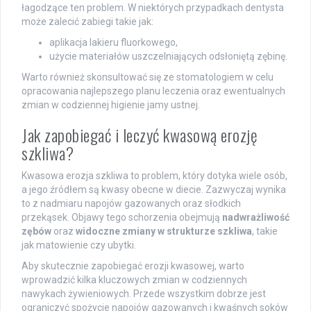
łagodzące ten problem. W niektórych przypadkach dentysta
może zalecić zabiegi takie jak:
aplikacja lakieru fluorkowego,
użycie materiałów uszczelniających odsłoniętą zębinę.
Warto również skonsultować się ze stomatologiem w celu
opracowania najlepszego planu leczenia oraz ewentualnych
zmian w codziennej higienie jamy ustnej.
Jak zapobiegać i leczyć kwasową erozję
szkliwa?
Kwasowa erozja szkliwa to problem, który dotyka wiele osób,
a jego źródłem są kwasy obecne w diecie. Zazwyczaj wynika
to z nadmiaru napojów gazowanych oraz słodkich
przekąsek. Objawy tego schorzenia obejmują
nadwrażliwość
zębów
oraz
widoczne zmiany w strukturze szkliwa
, takie
jak matowienie czy ubytki.
Aby skutecznie zapobiegać erozji kwasowej, warto
wprowadzić kilka kluczowych zmian w codziennych
nawykach żywieniowych. Przede wszystkim dobrze jest
ograniczyć spożycie napojów gazowanych i kwaśnych soków