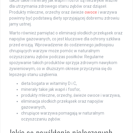
także takie minerały jak wapń i fosfor są niezwykle ważne
dla utrzymania zdrowego stanu zębów oraz dziąseł.
Produkty mleczne, orzechy oraz świeże
owoce
i warzywa
powinny być podstawą diety sprzyjającej dobremu zdrowiu
jamy ustnej.
Warto również pamiętać o eliminacji słodkich przekąsek oraz
napojów gazowanych, co jest kluczowe dla ochrony szkliwa
przed erozją. Wprowadzenie do codziennego jadłospisu
chrupiących warzyw może pomóc w naturalnym
oczyszczaniu zębów podczas posiłków. Regularne
spożywanie takich produktów sprzyja zdrowym nawykom
żywieniowym, co w dłuższym okresie przyczynia się do
lepszego stanu uzębienia.
dieta bogata w witaminy D i C,
minerały takie jak wapń i fosfor,
produkty mleczne, orzechy, świeże owoce i warzywa,
eliminacja słodkich przekąsek oraz napojów
gazowanych,
chrupiące warzywa pomagają w naturalnym
oczyszczaniu zębów.
Jakie są powikłania nieleczonych