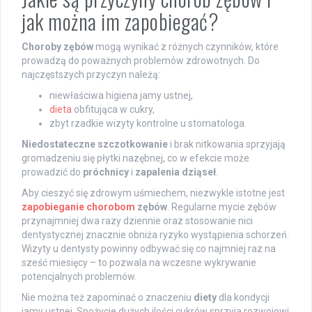
jak można im zapobiegać?
Choroby zębów
mogą wynikać z różnych czynników, które
prowadzą do poważnych problemów zdrowotnych. Do
najczęstszych przyczyn należą:
niewłaściwa higiena jamy ustnej,
dieta
obfitująca w cukry,
zbyt rzadkie wizyty kontrolne u stomatologa.
Niedostateczne szczotkowanie
i brak nitkowania sprzyjają
gromadzeniu się płytki nazębnej, co w efekcie może
prowadzić do
próchnicy
i
zapalenia dziąseł
.
Aby cieszyć się zdrowym uśmiechem, niezwykle istotne jest
zapobieganie chorobom
zębów
. Regularne mycie zębów
przynajmniej dwa razy dziennie oraz stosowanie nici
dentystycznej znacznie obniża ryzyko wystąpienia schorzeń.
Wizyty u dentysty powinny odbywać się co najmniej raz na
sześć miesięcy – to pozwala na wczesne wykrywanie
potencjalnych problemów.
Nie można też zapominać o znaczeniu
diety
dla kondycji
jamy ustnej. Spożycie dużych ilości cukrów sprzyja rozwojowi