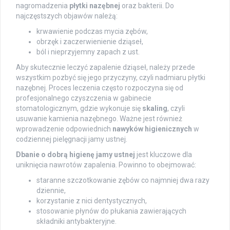
nagromadzenia
płytki nazębnej
oraz bakterii. Do
najczęstszych objawów należą:
krwawienie podczas mycia zębów,
obrzęk i zaczerwienienie dziąseł,
ból i nieprzyjemny zapach z ust.
Aby skutecznie leczyć zapalenie dziąseł, należy przede
wszystkim pozbyć się jego przyczyny, czyli nadmiaru płytki
nazębnej. Proces leczenia często rozpoczyna się od
profesjonalnego czyszczenia w gabinecie
stomatologicznym, gdzie wykonuje się
skaling
, czyli
usuwanie kamienia nazębnego. Ważne jest również
wprowadzenie odpowiednich
nawyków higienicznych
w
codziennej pielęgnacji jamy ustnej.
Dbanie o dobrą higienę jamy ustnej
jest kluczowe dla
uniknięcia nawrotów zapalenia. Powinno to obejmować:
staranne szczotkowanie zębów co najmniej dwa razy
dziennie,
korzystanie z nici dentystycznych,
stosowanie płynów do płukania zawierających
składniki antybakteryjne.