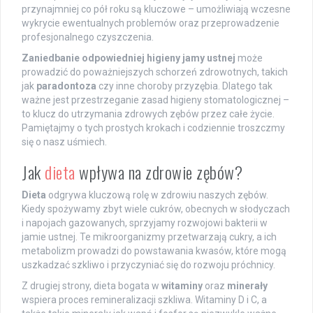
przynajmniej co pół roku są kluczowe – umożliwiają wczesne
wykrycie ewentualnych problemów oraz przeprowadzenie
profesjonalnego czyszczenia.
Zaniedbanie odpowiedniej higieny jamy ustnej
może
prowadzić do poważniejszych schorzeń zdrowotnych, takich
jak
paradontoza
czy inne choroby przyzębia. Dlatego tak
ważne jest przestrzeganie zasad higieny stomatologicznej –
to klucz do utrzymania zdrowych zębów przez całe życie.
Pamiętajmy o tych prostych krokach i codziennie troszczmy
się o nasz uśmiech.
Jak
dieta
wpływa na zdrowie zębów?
Dieta
odgrywa kluczową rolę w zdrowiu naszych zębów.
Kiedy spożywamy zbyt wiele cukrów, obecnych w słodyczach
i napojach gazowanych, sprzyjamy rozwojowi bakterii w
jamie ustnej. Te mikroorganizmy przetwarzają cukry, a ich
metabolizm prowadzi do powstawania kwasów, które mogą
uszkadzać szkliwo i przyczyniać się do rozwoju próchnicy.
Z drugiej strony, dieta bogata w
witaminy
oraz
minerały
wspiera proces remineralizacji szkliwa. Witaminy D i C, a