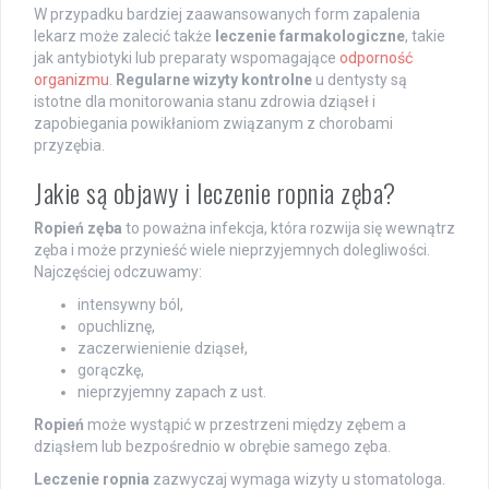
W przypadku bardziej zaawansowanych form zapalenia
lekarz może zalecić także
leczenie farmakologiczne
, takie
jak antybiotyki lub preparaty wspomagające
odporność
organizmu
.
Regularne wizyty kontrolne
u dentysty są
istotne dla monitorowania stanu zdrowia dziąseł i
zapobiegania powikłaniom związanym z chorobami
przyzębia.
Jakie są objawy i leczenie ropnia zęba?
Ropień zęba
to poważna infekcja, która rozwija się wewnątrz
zęba i może przynieść wiele nieprzyjemnych dolegliwości.
Najczęściej odczuwamy:
intensywny ból,
opuchliznę,
zaczerwienienie dziąseł,
gorączkę,
nieprzyjemny zapach z ust.
Ropień
może wystąpić w przestrzeni między zębem a
dziąsłem lub bezpośrednio w obrębie samego zęba.
Leczenie ropnia
zazwyczaj wymaga wizyty u stomatologa.