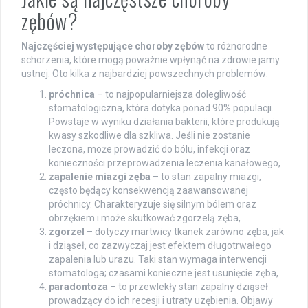
zębów?
Najczęściej występujące choroby zębów
to różnorodne
schorzenia, które mogą poważnie wpłynąć na zdrowie jamy
ustnej. Oto kilka z najbardziej powszechnych problemów:
próchnica
– to najpopularniejsza dolegliwość
stomatologiczna, która dotyka ponad 90% populacji.
Powstaje w wyniku działania bakterii, które produkują
kwasy szkodliwe dla szkliwa. Jeśli nie zostanie
leczona, może prowadzić do bólu, infekcji oraz
konieczności przeprowadzenia leczenia kanałowego,
zapalenie miazgi zęba
– to stan zapalny miazgi,
często będący konsekwencją zaawansowanej
próchnicy. Charakteryzuje się silnym bólem oraz
obrzękiem i może skutkować zgorzelą zęba,
zgorzel
– dotyczy martwicy tkanek zarówno zęba, jak
i dziąseł, co zazwyczaj jest efektem długotrwałego
zapalenia lub urazu. Taki stan wymaga interwencji
stomatologa; czasami konieczne jest usunięcie zęba,
paradontoza
– to przewlekły stan zapalny dziąseł
prowadzący do ich recesji i utraty uzębienia. Objawy