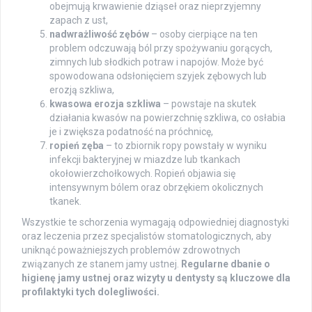
obejmują krwawienie dziąseł oraz nieprzyjemny
zapach z ust,
nadwrażliwość zębów
– osoby cierpiące na ten
problem odczuwają ból przy spożywaniu gorących,
zimnych lub słodkich potraw i napojów. Może być
spowodowana odsłonięciem szyjek zębowych lub
erozją szkliwa,
kwasowa erozja szkliwa
– powstaje na skutek
działania kwasów na powierzchnię szkliwa, co osłabia
je i zwiększa podatność na próchnicę,
ropień zęba
– to zbiornik ropy powstały w wyniku
infekcji bakteryjnej w miazdze lub tkankach
okołowierzchołkowych. Ropień objawia się
intensywnym bólem oraz obrzękiem okolicznych
tkanek.
Wszystkie te schorzenia wymagają odpowiedniej diagnostyki
oraz leczenia przez specjalistów stomatologicznych, aby
uniknąć poważniejszych problemów zdrowotnych
związanych ze stanem jamy ustnej.
Regularne dbanie o
higienę jamy ustnej oraz wizyty u dentysty są kluczowe dla
profilaktyki tych dolegliwości.