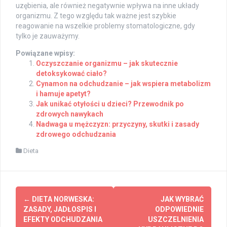
uzębienia, ale również negatywnie wpływa na inne układy
organizmu. Z tego względu tak ważne jest szybkie
reagowanie na wszelkie problemy stomatologiczne, gdy
tylko je zauważymy.
Powiązane wpisy:
Oczyszczanie organizmu – jak skutecznie
detoksykować ciało?
Cynamon na odchudzanie – jak wspiera metabolizm
i hamuje apetyt?
Jak unikać otyłości u dzieci? Przewodnik po
zdrowych nawykach
Nadwaga u mężczyzn: przyczyny, skutki i zasady
zdrowego odchudzania
Dieta
Post
←
DIETA NORWESKA:
JAK WYBRAĆ
navigation
ZASADY, JADŁOSPIS I
ODPOWIEDNIE
EFEKTY ODCHUDZANIA
USZCZELNIENIA