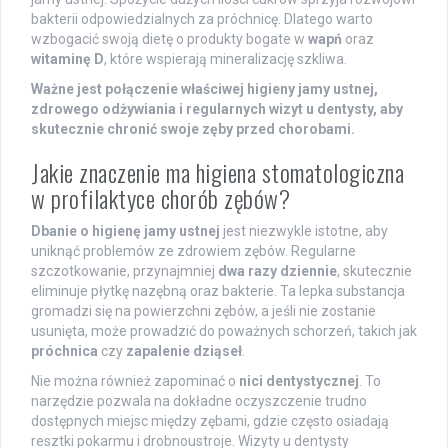
bakterii odpowiedzialnych za próchnicę. Dlatego warto
wzbogacić swoją dietę o produkty bogate w
wapń
oraz
witaminę D
, które wspierają mineralizację szkliwa.
Ważne jest połączenie właściwej higieny jamy ustnej,
zdrowego odżywiania i regularnych wizyt u dentysty, aby
skutecznie chronić swoje zęby przed chorobami.
Jakie znaczenie ma higiena stomatologiczna
w profilaktyce chorób zębów?
Dbanie o higienę jamy ustnej
jest niezwykle istotne, aby
uniknąć problemów ze zdrowiem zębów. Regularne
szczotkowanie, przynajmniej
dwa razy dziennie
, skutecznie
eliminuje płytkę nazębną oraz bakterie. Ta lepka substancja
gromadzi się na powierzchni zębów, a jeśli nie zostanie
usunięta, może prowadzić do poważnych schorzeń, takich jak
próchnica
czy
zapalenie dziąseł
.
Nie można również zapominać o
nici dentystycznej
. To
narzędzie pozwala na dokładne oczyszczenie trudno
dostępnych miejsc między zębami, gdzie często osiadają
resztki pokarmu i drobnoustroje. Wizyty u dentysty