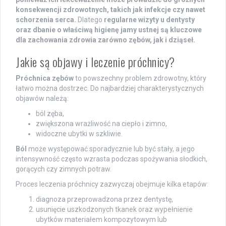
konsekwencji zdrowotnych, takich jak infekcje czy nawet
schorzenia serca.
Dlatego
regularne wizyty u dentysty
oraz dbanie o właściwą higienę jamy ustnej są kluczowe
dla zachowania zdrowia zarówno zębów, jak i dziąseł.
Jakie są objawy i leczenie próchnicy?
Próchnica zębów
to powszechny problem zdrowotny, który
łatwo można dostrzec. Do najbardziej charakterystycznych
objawów należą:
ból zęba,
zwiększona wrażliwość na ciepło i zimno,
widoczne ubytki w szkliwie.
Ból
może występować sporadycznie lub być stały, a jego
intensywność często wzrasta podczas spożywania słodkich,
gorących czy zimnych potraw.
Proces leczenia próchnicy zazwyczaj obejmuje kilka etapów:
diagnoza przeprowadzona przez dentystę,
usunięcie uszkodzonych tkanek oraz wypełnienie
ubytków materiałem kompozytowym lub