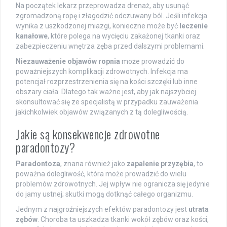
Na początek lekarz przeprowadza drenaż, aby usunąć
zgromadzoną ropę i złagodzić odczuwany ból. Jeśli infekcja
wynika z uszkodzonej miazgi, konieczne może być
leczenie
kanałowe
, które polega na wycięciu zakażonej tkanki oraz
zabezpieczeniu wnętrza zęba przed dalszymi problemami.
Niezauważenie objawów ropnia
może prowadzić do
poważniejszych komplikacji zdrowotnych. Infekcja ma
potencjał rozprzestrzenienia się na kości szczęki lub inne
obszary ciała. Dlatego tak ważne jest, aby jak najszybciej
skonsultować się ze specjalistą w przypadku zauważenia
jakichkolwiek objawów związanych z tą dolegliwością.
Jakie są konsekwencje zdrowotne
paradontozy?
Paradontoza
, znana również jako
zapalenie przyzębia
, to
poważna dolegliwość, która może prowadzić do wielu
problemów zdrowotnych. Jej wpływ nie ogranicza się jedynie
do jamy ustnej; skutki mogą dotknąć całego organizmu.
Jednym z najgroźniejszych efektów paradontozy jest
utrata
zębów
. Choroba ta uszkadza tkanki wokół zębów oraz kości,