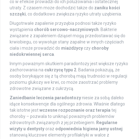
co w efekcie prowadzi do ich poluzowania i ostatecznej
utraty. Z czasem może dochodzić także do
zaniku kości
szczęki
, co dodatkowo zwiększa ryzyko utraty uzębienia.
Długotrwałe zapalenie przyzębia podnosi także ryzyko
wystąpienia
chorób sercowo-naczyniowych
. Bakterie
związane z zapaleniem dziąseł mogą przedostawać się do
krwiobiegu, co wywołuje stany zapalne w innych częściach
ciała i może prowadzić do
miażdżycy
czy
choroby
niedokrwiennej serca
.
Innym poważnym skutkiem paradontozy jest większe ryzyko
zachorowania na
cukrzycę typu 2
. Badania pokazują, że
osoby borykające się z tą chorobą mają trudności w regulacji
poziomu glukozy we krwi, co może zaostrzać problemy
zdrowotne związane z cukrzycą.
Zaniedbanie leczenia paradontozy
niesie za sobą daleko
idące konsekwencje dla ogólnego zdrowia. Właśnie dlatego
tak istotne jest
wczesne rozpoznanie oraz terapia
tej
choroby – pozwala to uniknąć poważnych problemów
zdrowotnych związanych z jej przebiegiem.
Regularne
wizyty u dentysty
oraz
odpowiednia higiena jamy ustnej
stanowią kluczowe elementy profilaktyki w walce z