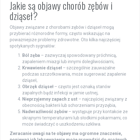
Jakie są objawy chorób zębów i
dziąseł?
Objawy związane z chorobami zębów i dziąseł mogą
przybierać różnorodne formy, często wskazując na
poważniejsze problemy zdrowotne. Oto kilka najczęściej
spotykanych sygnałów:
Ból zęba
– zazwyczaj spowodowany próchnicą,
zapaleniem miazgi lub innymi dolegliwościami,
Krwawienie dziąseł
– szczególnie zauważalne
podczas szczotkowania, może sugerować zapalenie
dziąseł,
Obrzęk dziąseł
– często jest oznaką stanów
zapalnych bądź infekcji w jamie ustnej,
Nieprzyjemny zapach z ust
– najczęściej związany z
obecnością bakterii lub schorzeniami przyzębia,
Nadwrażliwość zębów
– występuje przy kontakcie ze
skrajnymi temperaturami lub słodkimi pokarmami, co
może świadczyć o uszkodzeniu szkliwa.
Zwracanie uwagi na te objawy ma ogromne znaczenie,
ponieważ ich lekceważenie może prowadzić do groźnych