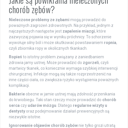
chorób zębów?
Nieleczone problemy ze zębami
mogą prowadzić do
poważnych zagrożeń zdrowotnych. Na przykład, jednym z
najczęstszych następstw jest
zapalenie miazgi
, które
zazwyczaj pojawia się w wyniku próchnicy. To schorzenie
wywołuje silny ból i może skutkować powstawaniem
ropnia
,
czyli zbiornika ropy w okolicznych tkankach.
Ropień
to istotny problem związany z zaniedbaniem
zdrowia jamy ustnej. Może prowadzić do
zgorzeli
, czyli
martwicy tkanek, co koniecznie wymaga szybkiej interwencji
chirurgicznej. Infekcje mogą się także rozprzestrzenić na
inne części ciała, co zwiększa ryzyko wystąpienia poważnych
komplikacji.
Bakterie
obecne w jamie ustnej mają zdolność przenikania
do krwiobiegu. Taki stan rzeczy może prowadzić do
chorób
serca
czy
udarów mózgu
. Dlatego
regularne wizyty u
dentysty
oraz podejmowanie działań prewencyjnych są
niezwykle istotne.
Ignorowanie objawów chorób zębów
nie tylko grozi utratą