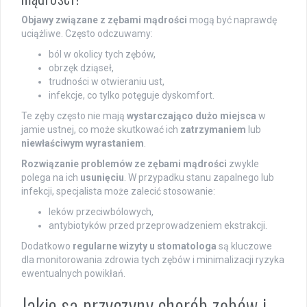
Objawy związane z zębami mądrości
mogą być naprawdę
uciążliwe. Często odczuwamy:
ból w okolicy tych zębów,
obrzęk dziąseł,
trudności w otwieraniu ust,
infekcje, co tylko potęguje dyskomfort.
Te zęby często nie mają
wystarczająco dużo miejsca
w
jamie ustnej, co może skutkować ich
zatrzymaniem
lub
niewłaściwym wyrastaniem
.
Rozwiązanie problemów ze zębami mądrości
zwykle
polega na ich
usunięciu
. W przypadku stanu zapalnego lub
infekcji, specjalista może zalecić stosowanie:
leków przeciwbólowych,
antybiotyków przed przeprowadzeniem ekstrakcji.
Dodatkowo
regularne wizyty u stomatologa
są kluczowe
dla monitorowania zdrowia tych zębów i minimalizacji ryzyka
ewentualnych powikłań.
Jakie są przyczyny chorób zębów i