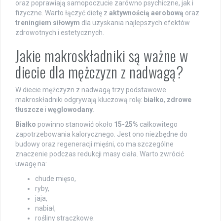
oraz poprawiają samopoczucie zarówno psychiczne, jak i
fizyczne. Warto łączyć dietę z
aktywnością aerobową
oraz
treningiem siłowym
dla uzyskania najlepszych efektów
zdrowotnych i estetycznych.
Jakie makroskładniki są ważne w
diecie dla mężczyzn z nadwagą?
W diecie mężczyzn z nadwagą trzy podstawowe
makroskładniki odgrywają kluczową rolę:
białko
,
zdrowe
tłuszcze
i
węglowodany
.
Białko
powinno stanowić około
15-25%
całkowitego
zapotrzebowania kalorycznego. Jest ono niezbędne do
budowy oraz regeneracji mięśni, co ma szczególne
znaczenie podczas redukcji masy ciała. Warto zwrócić
uwagę na:
chude mięso,
ryby,
jaja,
nabiał,
rośliny strączkowe.