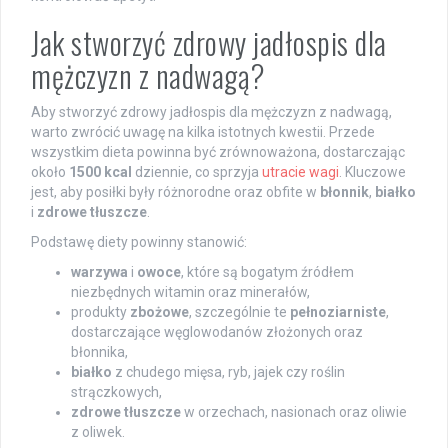
Jak stworzyć zdrowy jadłospis dla
mężczyzn z nadwagą?
Aby stworzyć zdrowy jadłospis dla mężczyzn z nadwagą,
warto zwrócić uwagę na kilka istotnych kwestii. Przede
wszystkim dieta powinna być zrównoważona, dostarczając
około
1500 kcal
dziennie, co sprzyja
utracie wagi
. Kluczowe
jest, aby posiłki były różnorodne oraz obfite w
błonnik
,
białko
i
zdrowe tłuszcze
.
Podstawę diety powinny stanowić:
warzywa
i
owoce
, które są bogatym źródłem
niezbędnych witamin oraz minerałów,
produkty
zbożowe
, szczególnie te
pełnoziarniste
,
dostarczające węglowodanów złożonych oraz
błonnika,
białko
z chudego mięsa, ryb, jajek czy roślin
strączkowych,
zdrowe tłuszcze
w orzechach, nasionach oraz oliwie
z oliwek.