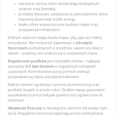
warzywa i owoce, które dostarczają niezbędnych
witamin oraz błonnika,
produkty zbożowe, zwłaszcza te pełnoziarniste, które
stanowią doskonałe źródło energii,
białko, które wspiera proces budowy mięśni oraz
przyspiesza metabolizm.
Dobrym wyborem będą chude mięsa, ryby, jaja czy rośliny
strączkowe. Nie można też zapominać o
zdrowych
tłuszczach
pochodzących z orzechów, nasion czy oliwy z
oliwek – powinny one znaleźć się w codziennym menu.
Regularność posiłków
jest niezwykle istotna – najlepiej
spożywać
4-5 dań dziennie
w regularnych odstępach
czasowych. Kontrolowanie porcji pomoże uniknąć
przejadania się i lepiej zarządzać kaloriami.
Należy również ograniczyć żywność przetworzoną oraz
produkty bogate w proste cukry. Słodkie napoje gazowane i
wysokokaloryczne przekąski powinny być ograniczone do
minimum.
Aktywność fizyczna
to nieodłączny element zdrowego stylu
życia. Regularne ćwiczenia wspierają proces odchudzania