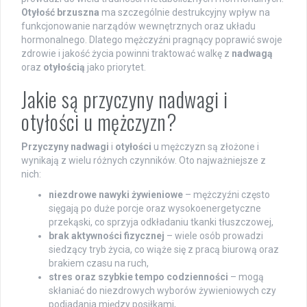
Otyłość brzuszna
ma szczególnie destrukcyjny wpływ na
funkcjonowanie narządów wewnętrznych oraz układu
hormonalnego. Dlatego mężczyźni pragnący poprawić swoje
zdrowie i jakość życia powinni traktować walkę z
nadwagą
oraz
otyłością
jako priorytet.
Jakie są przyczyny nadwagi i
otyłości u mężczyzn?
Przyczyny nadwagi
i
otyłości
u mężczyzn są złożone i
wynikają z wielu różnych czynników. Oto najważniejsze z
nich:
niezdrowe nawyki żywieniowe
– mężczyźni często
sięgają po duże porcje oraz wysokoenergetyczne
przekąski, co sprzyja odkładaniu tkanki tłuszczowej,
brak aktywności fizycznej
– wiele osób prowadzi
siedzący tryb życia, co wiąże się z pracą biurową oraz
brakiem czasu na ruch,
stres oraz szybkie tempo codzienności
– mogą
skłaniać do niezdrowych wyborów żywieniowych czy
podjadania między posiłkami,