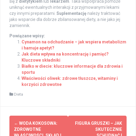
się z
dietytykiem
lub
lekarzem
. Taka współpraca pomoże
uniknąć ewentualnych interakcji z przyjmowanymi lekami
czy innymi preparatami.
Suplementację
należy traktować
jako wsparcie dla dobrze zbilansowanej diety, a nie jako jej
zamiennik.
Powiązane wpisy:
Cynamon na odchudzanie – jak wspiera metabolizm
i hamuje apetyt?
Jak dieta wpływa na koncentrację i pamięć?
Kluczowe składniki
Białko w diecie: kluczowe informacje dla zdrowia i
sportu
Właściwości oliwek: zdrowe tłuszcze, witaminy i
korzyści zdrowotne
Dieta
Post
←
WODA KOKOSOWA:
FIGURA GRUSZKI – JAK
navigation
ZDROWOTNE
SKUTECZNIE
WŁAŚCIWOŚCI, SKŁAD I
SCHUDNĄĆ I