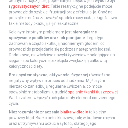
Jednym z najczęściej popełnianych błędów jest
wybór zbyt
rygorystycznych diet
. Takie restrykcyjne podejście może
prowadzić do szybkiej frustracji oraz efektu jo-jo. Choć na
początku można zauważyć spadek masy ciała, długofalowo
takie metody okazują się nieskuteczne.
Kolejnym istotnym problemem jest
nieregularne
spożywanie posiłków oraz ich pomijanie
. Tego typu
zachowania często skutkują nadmiernym głodem, co
prowadzi do przejadania się podczas następnych jedzeń.
Dodatkowo, niewłaściwe nawyki żywieniowe polegające na
sięganiu po kaloryczne przekąski zwiększają całkowitą
kaloryczność diety.
Brak systematycznej aktywności fizycznej
również ma
negatywny wpływ na proces odchudzania. Mężczyźni
nierzadko zaniedbują regularne ćwiczenia, co może
spowolnić metabolizm i utrudnić
spalanie tkanki tłuszczowej
.
Warto zatem włączyć ruch jako stały element codziennego
życia.
Niezrozumienie znaczenia
białka w diecie
to kolejny
poważny błąd. Białko pełni kluczową rolę w budowie mięśni
oraz utrzymywaniu uczucia sytości, dlatego jego