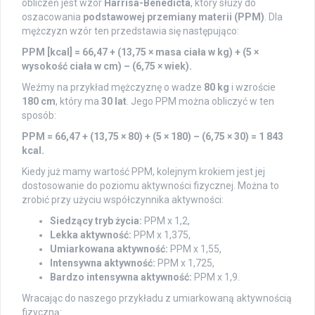
obliczeń jest wzór
Harrisa-Benedicta
, który służy do
oszacowania
podstawowej przemiany materii (PPM)
. Dla
mężczyzn wzór ten przedstawia się następująco:
PPM [kcal] = 66,47 + (13,75 × masa ciała w kg) + (5 ×
wysokość ciała w cm) – (6,75 × wiek).
Weźmy na przykład mężczyznę o wadze
80 kg
i wzroście
180 cm
, który ma
30 lat
. Jego PPM można obliczyć w ten
sposób:
PPM = 66,47 + (13,75 × 80) + (5 × 180) – (6,75 × 30) = 1 843
kcal.
Kiedy już mamy wartość PPM, kolejnym krokiem jest jej
dostosowanie do poziomu aktywności fizycznej. Można to
zrobić przy użyciu współczynnika aktywności:
Siedzący tryb życia:
PPM x 1,2,
Lekka aktywność:
PPM x 1,375,
Umiarkowana aktywność:
PPM x 1,55,
Intensywna aktywność:
PPM x 1,725,
Bardzo intensywna aktywność:
PPM x 1,9.
Wracając do naszego przykładu z umiarkowaną aktywnością
fizyczną: