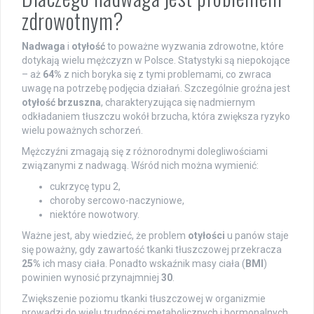
zdrowotnym?
Nadwaga
i
otyłość
to poważne wyzwania zdrowotne, które
dotykają wielu mężczyzn w Polsce. Statystyki są niepokojące
– aż
64%
z nich boryka się z tymi problemami, co zwraca
uwagę na potrzebę podjęcia działań. Szczególnie groźna jest
otyłość brzuszna
, charakteryzująca się nadmiernym
odkładaniem tłuszczu wokół brzucha, która zwiększa ryzyko
wielu poważnych schorzeń.
Mężczyźni zmagają się z różnorodnymi dolegliwościami
związanymi z nadwagą. Wśród nich można wymienić:
cukrzycę typu 2,
choroby sercowo-naczyniowe,
niektóre nowotwory.
Ważne jest, aby wiedzieć, że problem
otyłości
u panów staje
się poważny, gdy zawartość tkanki tłuszczowej przekracza
25%
ich masy ciała. Ponadto wskaźnik masy ciała (
BMI
)
powinien wynosić przynajmniej
30
.
Zwiększenie poziomu tkanki tłuszczowej w organizmie
prowadzi do wielu trudności metabolicznych i hormonalnych.