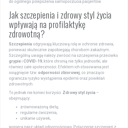
do ogólnego polepszenia samopoczucia pacjentów.
Jak szczepienia i zdrowy styl życia
wpływają na profilaktykę
zdrowotną?
Szczepienia
odgrywają kluczową rolę w ochronie zdrowia,
ponieważ skutecznie zapobiegają chorobom zakaźnym.
Szczególną uwagę należy zwrócić na szczepienia przeciwko
grypie
i
COVID-19
, które chronią nie tylko jednostki, ale
również całe społeczności. Efektem ich stosowania jest
osiągnięcie tzw.
odporności zbiorowej
, co znacząco
ogranicza ryzyko wystąpienia epidemii oraz powikłań
zdrowotnych.
To jednak nie koniec korzyści.
Zdrowy styl życia
–
obejmujący:
zrównoważoną dietę,
regularne ćwiczenia,
unikanie używek,
wspiera nasz układ odpornościowy. Połączenie szczepień z