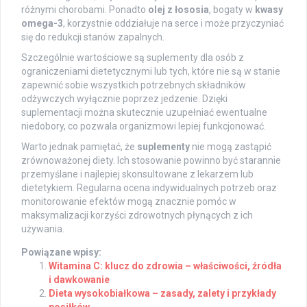
różnymi chorobami. Ponadto
olej z łososia
, bogaty w
kwasy
omega-3
, korzystnie oddziałuje na serce i może przyczyniać
się do redukcji stanów zapalnych.
Szczególnie wartościowe są suplementy dla osób z
ograniczeniami dietetycznymi lub tych, które nie są w stanie
zapewnić sobie wszystkich potrzebnych składników
odżywczych wyłącznie poprzez jedzenie. Dzięki
suplementacji można skutecznie uzupełniać ewentualne
niedobory, co pozwala organizmowi lepiej funkcjonować.
Warto jednak pamiętać, że
suplementy
nie mogą zastąpić
zrównoważonej diety. Ich stosowanie powinno być starannie
przemyślane i najlepiej skonsultowane z lekarzem lub
dietetykiem. Regularna ocena indywidualnych potrzeb oraz
monitorowanie efektów mogą znacznie pomóc w
maksymalizacji korzyści zdrowotnych płynących z ich
używania.
Powiązane wpisy:
Witamina C: klucz do zdrowia – właściwości, źródła
i dawkowanie
Dieta wysokobiałkowa – zasady, zalety i przykłady