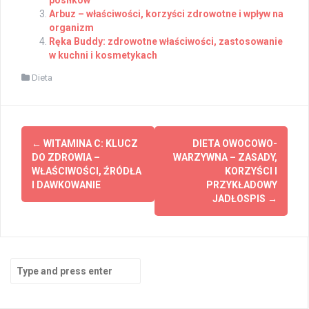
posiłków
Arbuz – właściwości, korzyści zdrowotne i wpływ na
organizm
Ręka Buddy: zdrowotne właściwości, zastosowanie
w kuchni i kosmetykach
Dieta
Post
←
WITAMINA C: KLUCZ
DIETA OWOCOWO-
navigation
DO ZDROWIA –
WARZYWNA – ZASADY,
WŁAŚCIWOŚCI, ŹRÓDŁA
KORZYŚCI I
I DAWKOWANIE
PRZYKŁADOWY
JADŁOSPIS
→
Search
for: