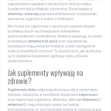
odpowiednimi nawykami zdrowotnymi tworzy solidny
fundament dla profilaktyki zdrowotnej. Dieta bogata w
witaminy
i
minerały
poprawia efektywność szczepionek i
wzmacnia organizm w walce z infekcjami.
Nie można też zapominać o ogromnym wpływie działań
profilaktycznych na zmniejszenie wskaźników
zachorowalności i umieralności. Badania wykazują, że osoby
prowadzące
aktywny tryb życia
oraz regularnie się
szczepiące mają znacznie mniejsze ryzyko wystąpienia
wielu przewlekłych schorzeń. To dowód na to, jak skuteczne
są te działania w poprawie ogólnego stanu zdrowia
społeczeństwa.
Jak suplementy wpływają na
zdrowie?
Suplementy diety
odgrywają kluczową rolę w utrzymaniu
zdrowia, zwłaszcza w kontekście wspierania
odporności
oraz regeneracji organizmu. Witaminy, takie jak
witamina C
i
witamina D
, mają znaczący wpływ na funkcje
immunologiczne, co jest niezwykle istotne w ochronie przed