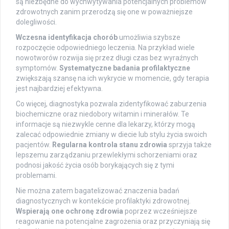
są niezbędne do wychwytywania potencjalnych problemów
zdrowotnych zanim przerodzą się one w poważniejsze
dolegliwości.
Wczesna identyfikacja chorób
umożliwia szybsze
rozpoczęcie odpowiedniego leczenia. Na przykład wiele
nowotworów rozwija się przez długi czas bez wyraźnych
symptomów.
Systematyczne badania profilaktyczne
zwiększają szansę na ich wykrycie w momencie, gdy terapia
jest najbardziej efektywna.
Co więcej, diagnostyka pozwala zidentyfikować zaburzenia
biochemiczne oraz niedobory witamin i minerałów. Te
informacje są niezwykle cenne dla lekarzy, którzy mogą
zalecać odpowiednie zmiany w diecie lub stylu życia swoich
pacjentów.
Regularna kontrola stanu zdrowia
sprzyja także
lepszemu zarządzaniu przewlekłymi schorzeniami oraz
podnosi jakość życia osób borykających się z tymi
problemami.
Nie można zatem bagatelizować znaczenia badań
diagnostycznych w kontekście profilaktyki zdrowotnej.
Wspierają one ochronę zdrowia
poprzez wcześniejsze
reagowanie na potencjalne zagrożenia oraz przyczyniają się