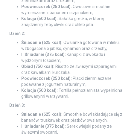
ziemniakami oraz brokułem,
Podwieczorek (250 kcal):
Owocowe smoothie
wymieszane z bananem i szpinakiem,
Kolacja (500 kcal):
Sałatka grecka, w której
znajdziemy fetę, oliwki oraz chleb pita.
Dzień 2:
Śniadanie (625 kcal):
Owsianka gotowana w mleku,
wzbogacona o jabłko, cynamon oraz orzechy,
II Śniadanie (375 kcal):
Kanapki z awokado i
wędzonym łososiem,
Obiad (750 kcal):
Risotto ze świeżymi szparagami
oraz kawałkami kurczaka,
Podwieczorek (250 kcal):
Placki ziemniaczane
podawane z jogurtem naturalnym,
Kolacja (500 kcal):
Tortilla pełnoziarnista wypełniona
grillowanymi warzywami.
Dzień 3:
Śniadanie (625 kcal):
Smoothie bowl składające się z
bananów, truskawek oraz płatków owsianych,
II Śniadanie (375 kcal):
Serek wiejski podany ze
świeżymi owocami,