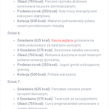
Obiad (750 kcal):
Pieczeń rzymska drobiowa
serwowana na puree ziemniaczanym,
Podwieczorek (250 kcal):
Kule mocy energetyczne
kokosowo-daktylowe,
Kolacja (500 kcal):
Makaron pełnoziarnisty polany
sosem pomidorowym i bazylią.
Dzień 6:
Śniadanie (625 kcal):
Kasza jaglana
gotowana na
mleku kokosowym ze świeżymi owocami,
II Śniadanie (375 kcal):
Sezonowa sałatka owocowa,
Obiad (750 kcal):
Wołowina duszona w sosie własnym
podana na kaszy gryczanej,
Podwieczorek (250 kcal):
Jogurt grecki wzbogacony
granolą,
Kolacja (500 kcal):
Frittata warzywna.
Dzień 7:
Śniadanie (625 kcal):
Pancakes owsiane polane
syropem klonowym,
II Śniadanie (375 kcal):
Twarożek ze szczypiorkiem,
Obiad (750 kcal):
Curry wegetariańskie serwowane z
ryżem jaśminowym,