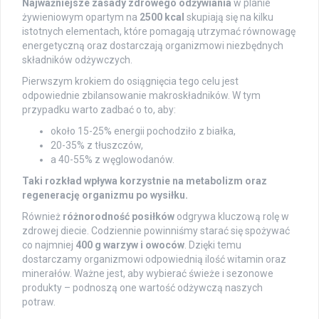
Najważniejsze zasady zdrowego odżywiania
w planie
żywieniowym opartym na
2500 kcal
skupiają się na kilku
istotnych elementach, które pomagają utrzymać równowagę
energetyczną oraz dostarczają organizmowi niezbędnych
składników odżywczych.
Pierwszym krokiem do osiągnięcia tego celu jest
odpowiednie zbilansowanie makroskładników. W tym
przypadku warto zadbać o to, aby:
około 15-25% energii pochodziło z białka,
20-35% z tłuszczów,
a 40-55% z węglowodanów.
Taki rozkład wpływa korzystnie na metabolizm oraz
regenerację organizmu po wysiłku.
Również
różnorodność posiłków
odgrywa kluczową rolę w
zdrowej diecie. Codziennie powinniśmy starać się spożywać
co najmniej
400 g warzyw i owoców
. Dzięki temu
dostarczamy organizmowi odpowiednią ilość witamin oraz
minerałów. Ważne jest, aby wybierać świeże i sezonowe
produkty – podnoszą one wartość odżywczą naszych
potraw.