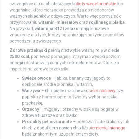
szczególnie dla osób stosujących
diety wegetariańskie
lub
wegańskie, które nierzadko prowadzą do niedoborów
ważnych składników odżywczych. Warto więc pomyśleć o
przyjmowaniu
witamin
,
minerałów
oraz
roślinnego białka
.
Na przykład,
witamina B12
i
żelazo
mają kluczowe
znaczenie dla tych, którzy ograniczają spożycie produktów
pochodzenia zwierzęcego.
Zdrowe przekąski
pełnią niezwykle ważną rolę w diecie
2500 kcal
, ponieważ pomagają utrzymać wysoki poziom
energii i dostarczają cennych mikroelementów. Oto kilka
inspiracji na zdrowe przekąski:
Świeże owoce
– jabłka, banany czy jagody to
doskonałe źródła błonnika i witamin,
Warzywa
– chrupiące marchewki,
seler naciowy
czy
papryka z hummusem to świetny wybór na lekką
przekąskę,
Orzechy
– migdały i orzechy włoskie są bogate w
zdrowe tłuszcze oraz białko,
Produkty pełnoziarniste
– pełnoziarniste krakersy lub
chleb z dodatkiem nasion chia lub
siemienia lnianego
będą znakomitym uzupełnieniem diety.