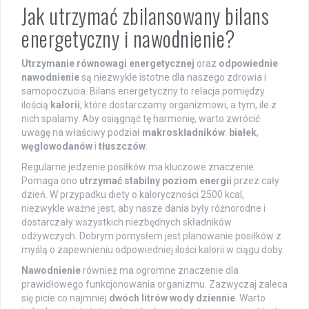
Jak utrzymać zbilansowany bilans
energetyczny i nawodnienie?
Utrzymanie równowagi energetycznej
oraz
odpowiednie
nawodnienie
są niezwykle istotne dla naszego zdrowia i
samopoczucia. Bilans energetyczny to relacja pomiędzy
ilością
kalorii
, które dostarczamy organizmowi, a tym, ile z
nich spalamy. Aby osiągnąć tę harmonię, warto zwrócić
uwagę na właściwy podział
makroskładników
:
białek
,
węglowodanów
i
tłuszczów
.
Regularne jedzenie posiłków ma kluczowe znaczenie.
Pomaga ono
utrzymać stabilny poziom energii
przez cały
dzień. W przypadku diety o kaloryczności 2500 kcal,
niezwykle ważne jest, aby nasze dania były różnorodne i
dostarczały wszystkich niezbędnych składników
odżywczych. Dobrym pomysłem jest planowanie posiłków z
myślą o zapewnieniu odpowiedniej ilości kalorii w ciągu doby.
Nawodnienie
również ma ogromne znaczenie dla
prawidłowego funkcjonowania organizmu. Zazwyczaj zaleca
się picie co najmniej
dwóch litrów wody dziennie
. Warto