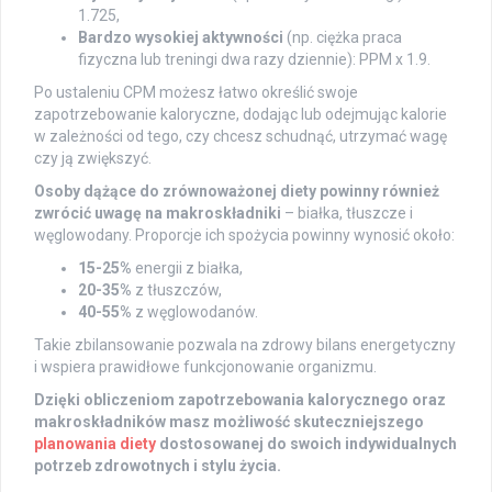
1.725,
Bardzo wysokiej aktywności
(np. ciężka praca
fizyczna lub treningi dwa razy dziennie): PPM x 1.9.
Po ustaleniu CPM możesz łatwo określić swoje
zapotrzebowanie kaloryczne, dodając lub odejmując kalorie
w zależności od tego, czy chcesz schudnąć, utrzymać wagę
czy ją zwiększyć.
Osoby dążące do zrównoważonej diety powinny również
zwrócić uwagę na makroskładniki
– białka, tłuszcze i
węglowodany. Proporcje ich spożycia powinny wynosić około:
15-25%
energii z białka,
20-35%
z tłuszczów,
40-55%
z węglowodanów.
Takie zbilansowanie pozwala na zdrowy bilans energetyczny
i wspiera prawidłowe funkcjonowanie organizmu.
Dzięki obliczeniom zapotrzebowania kalorycznego oraz
makroskładników masz możliwość skuteczniejszego
planowania diety
dostosowanej do swoich indywidualnych
potrzeb zdrowotnych i stylu życia.