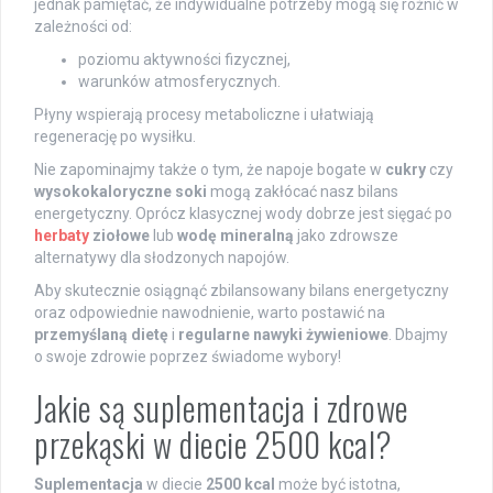
jednak pamiętać, że indywidualne potrzeby mogą się różnić w
zależności od:
poziomu aktywności fizycznej,
warunków atmosferycznych.
Płyny wspierają procesy metaboliczne i ułatwiają
regenerację po wysiłku.
Nie zapominajmy także o tym, że napoje bogate w
cukry
czy
wysokokaloryczne soki
mogą zakłócać nasz bilans
energetyczny. Oprócz klasycznej wody dobrze jest sięgać po
herbaty
ziołowe
lub
wodę mineralną
jako zdrowsze
alternatywy dla słodzonych napojów.
Aby skutecznie osiągnąć zbilansowany bilans energetyczny
oraz odpowiednie nawodnienie, warto postawić na
przemyślaną dietę
i
regularne nawyki żywieniowe
. Dbajmy
o swoje zdrowie poprzez świadome wybory!
Jakie są suplementacja i zdrowe
przekąski w diecie 2500 kcal?
Suplementacja
w diecie
2500 kcal
może być istotna,