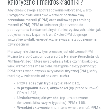
kaloryczne i makroskładniki?
Aby określić swoje zapotrzebowanie kaloryczne, warto
uwzględnić dwie kluczowe wartości:
podstawową
przemianę materii (PPM)
oraz
całkowitą przemianę
materii (CPM)
. PPM to ilość energii potrzebna do
podtrzymania fundamentalnych funkcji życiowych, takich jak
oddychanie czy krążenie krwi. Z kolei CPM obejmuje
wszystkie wydatki energetyczne związane z codziennymi
czynnościami.
Pierwszym krokiem w tym procesie jest obliczenie PPM.
Można to zrobić za pomocą wzorów
Harrisa-Benedicta
lub
Mifflina-St Jeor
, które uwzględniają takie czynniki jak płeć,
wiek, wzrost oraz masa ciała. Następnie należy pomnożyć
PPM przez współczynnik aktywności fizycznej (PAL), który
różni się w zależności od poziomu ruchu:
Przy siedzącym trybie życia:
PPM x 1.2,
W przypadku lekkiej aktywności
(np. prace biurowe):
PPM x 1.375,
Umiarkowanej aktywności
(np. umiarkowane
ćwiczenia kilka razy w tygodniu): PPM x 1.55,
Wysokiej aktywności
(np. intensywne treningi): PPM x