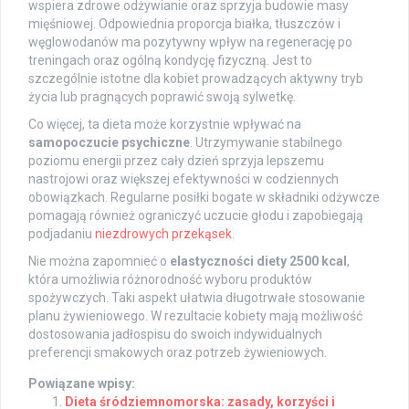
wspiera zdrowe odżywianie oraz sprzyja budowie masy
mięśniowej. Odpowiednia proporcja białka, tłuszczów i
węglowodanów ma pozytywny wpływ na regenerację po
treningach oraz ogólną kondycję fizyczną. Jest to
szczególnie istotne dla kobiet prowadzących aktywny tryb
życia lub pragnących poprawić swoją sylwetkę.
Co więcej, ta dieta może korzystnie wpływać na
samopoczucie psychiczne
. Utrzymywanie stabilnego
poziomu energii przez cały dzień sprzyja lepszemu
nastrojowi oraz większej efektywności w codziennych
obowiązkach. Regularne posiłki bogate w składniki odżywcze
pomagają również ograniczyć uczucie głodu i zapobiegają
podjadaniu
niezdrowych przekąsek
.
Nie można zapomnieć o
elastyczności diety 2500 kcal
,
która umożliwia różnorodność wyboru produktów
spożywczych. Taki aspekt ułatwia długotrwałe stosowanie
planu żywieniowego. W rezultacie kobiety mają możliwość
dostosowania jadłospisu do swoich indywidualnych
preferencji smakowych oraz potrzeb żywieniowych.
Powiązane wpisy:
Dieta śródziemnomorska: zasady, korzyści i