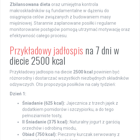
Zbilansowana dieta
oraz umiejętna kontrola
makroskładników są fundamentalne w dążeniu do
osiągnięcia celów związanych z budowaniem masy
mięśniowej. Starannie zaplanowane posiłki i regularne
monitorowanie postępów pomogą utrzymać motywację oraz
efektywność całego procesu.
Przykładowy jadłospis
na 7 dni w
diecie 2500 kcal
Przykładowy jadłospis na diecie
2500 kcal
powinien być
różnorodny i dostarczać wszystkich niezbędnych składników
odżywczych. Oto propozycja posiłków na cały tydzień:
Dzień 1:
Śniadanie (625 kcal):
Jajecznica z trzech jajek z
dodatkiem pomidorów i szczypiorku, a do tego
pełnoziarniste tosty,
II Śniadanie (375 kcal):
Naturalny jogurt z garścią
orzechów i odrobiną miodu,
Obiad (750 kcal):
Pieczony kurczak serwowany z