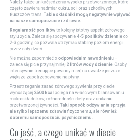
Należy także unikać jedzenia wysoko przetworzonego, które
często zawiera nadmiar cukru, soli oraz szkodliwych
tłuszczów trans.
Takie składniki mogą negatywnie wpływać
na nasze samopoczucie i zdrowie.
Regularność posiłków
to kolejny istotny aspekt zdrowego
stylu życia. Zaleca się spożywanie
4-5 posiłków dziennie
co
2-3 godziny, co pozwala utrzymać stabilny poziom energii
przez cały dzień.
Nie można zapomnieć o
odpowiednim nawodnieniu
–
zaleca się picie przynajmniej
2 litrów wody dziennie
. Osoby
intensywnie trenujące powinny mieć na uwadze jeszcze
większe zapotrzebowanie na płyny.
Przestrzeganie zasad zdrowego żywienia przy diecie
wynoszącej
2500 kcal
polega na właściwym bilansowaniu
makroskładników, różnorodności diety oraz unikaniu
przetworzonej żywności.
Taki sposób odżywiania sprzyja
nie tylko lepszemu zdrowiu fizycznemu, ale również
dobremu samopoczuciu psychicznemu.
Co jeść, a czego unikać w diecie