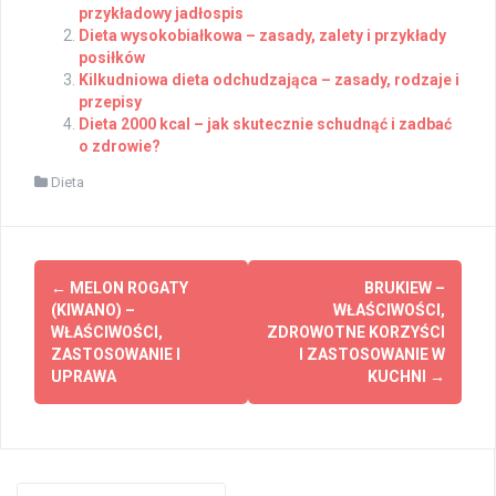
przykładowy jadłospis
Dieta wysokobiałkowa – zasady, zalety i przykłady
posiłków
Kilkudniowa dieta odchudzająca – zasady, rodzaje i
przepisy
Dieta 2000 kcal – jak skutecznie schudnąć i zadbać
o zdrowie?
Dieta
Post
←
MELON ROGATY
BRUKIEW –
navigation
(KIWANO) –
WŁAŚCIWOŚCI,
WŁAŚCIWOŚCI,
ZDROWOTNE KORZYŚCI
ZASTOSOWANIE I
I ZASTOSOWANIE W
UPRAWA
KUCHNI
→
Search