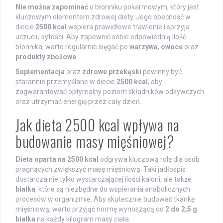
Nie można zapominać
o błonniku pokarmowym, który jest
kluczowym elementem zdrowej diety. Jego obecność w
diecie
2500 kcal
wspiera prawidłowe trawienie i sprzyja
uczuciu sytości. Aby zapewnić sobie odpowiednią ilość
błonnika, warto regularnie sięgać po
warzywa
,
owoce
oraz
produkty zbożowe
.
Suplementacja
oraz
zdrowe przekąski
powinny być
starannie przemyślane w diecie
2500 kcal
, aby
zagwarantować optymalny poziom składników odżywczych
oraz utrzymać energię przez cały dzień.
Jak dieta 2500 kcal wpływa na
budowanie masy mięśniowej?
Dieta oparta na 2500 kcal
odgrywa kluczową rolę dla osób
pragnących zwiększyć masę mięśniową. Taki jadłospis
dostarcza nie tylko wystarczającej ilości kalorii, ale także
białka
, które są niezbędne do wspierania anabolicznych
procesów w organizmie. Aby skutecznie budować tkankę
mięśniową, warto przyjąć normę wynoszącą od
2 do 2,5 g
białka
na każdy kilogram masy ciała.