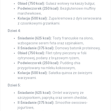
Obiad (750 kcal):
Gulasz wołowy na kaszy bulgur,
Podwieczorek (250 kcal):
Bezglutenowe muffiny
marchewkowe,
Kolacja (500 kcal):
Zupa kremowa z dyni serwowana
z czosnkowymi grzankami.
Dzień 4:
Śniadanie (625 kcal):
Tosty francuskie na słono,
wzbogacone serem feta oraz szpinakiem,
II Śniadanie (375 kcal):
Domowy batonik proteinowy,
Obiad (750 kcal):
Filet rybny pieczony w folii
cytrynowej, podany z brązowym ryżem,
Podwieczorek (250 kcal):
Pudding chia
przygotowany na mleku kokosowym,
Kolacja (500 kcal):
Sałatka quinoa ze świeżymi
warzywami.
Dzień 5:
Śniadanie (625 kcal):
Omlet warzywny ze
szczypiorkiem, papryką oraz serem cheddar,
II Śniadanie (375 kcal):
Smoothie owocowo-
jogurtowe,