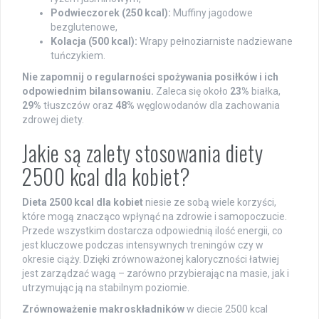
Podwieczorek (250 kcal):
Muffiny jagodowe
bezglutenowe,
Kolacja (500 kcal):
Wrapy pełnoziarniste nadziewane
tuńczykiem.
Nie zapomnij o regularności spożywania posiłków i ich
odpowiednim bilansowaniu.
Zaleca się około
23%
białka,
29%
tłuszczów oraz
48%
węglowodanów dla zachowania
zdrowej diety.
Jakie są zalety stosowania diety
2500 kcal dla kobiet?
Dieta 2500 kcal dla kobiet
niesie ze sobą wiele korzyści,
które mogą znacząco wpłynąć na zdrowie i samopoczucie.
Przede wszystkim dostarcza odpowiednią ilość energii, co
jest kluczowe podczas intensywnych treningów czy w
okresie ciąży. Dzięki zrównoważonej kaloryczności łatwiej
jest zarządzać wagą – zarówno przybierając na masie, jak i
utrzymując ją na stabilnym poziomie.
Zrównoważenie makroskładników
w diecie 2500 kcal