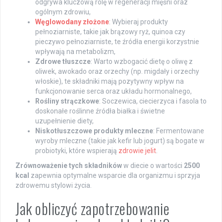
odgrywa kluczową rolę w regeneracji mięśni oraz
ogólnym zdrowiu,
Węglowodany złożone
: Wybieraj produkty
pełnoziarniste, takie jak brązowy ryż, quinoa czy
pieczywo pełnoziarniste, te źródła energii korzystnie
wpływają na metabolizm,
Zdrowe tłuszcze
: Warto wzbogacić dietę o oliwę z
oliwek, awokado oraz orzechy (np. migdały i orzechy
włoskie), te składniki mają pozytywny wpływ na
funkcjonowanie serca oraz układu hormonalnego,
Rośliny strączkowe
: Soczewica, ciecierzyca i fasola to
doskonałe roślinne źródła białka i świetne
uzupełnienie diety,
Niskotłuszczowe produkty mleczne
: Fermentowane
wyroby mleczne (takie jak kefir lub jogurt) są bogate w
probiotyki, które wspierają
zdrowie jelit
.
Zrównoważenie tych składników
w diecie o wartości
2500
kcal
zapewnia optymalne wsparcie dla organizmu i sprzyja
zdrowemu stylowi życia.
Jak obliczyć zapotrzebowanie