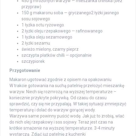
450 g mrożonych warzyw — mieszanka chińska (bez
przypraw)
150 g makaronu soba — gryczanego2 łyżki jasnego
sosu sojowego
1 łyżka octu ryżowego
2 łyżki oleju rzepakowego — rafinowanego
1 łyżka oleju sezamowego
2 łyżki sezamu
świeżo mielony, czarny pieprz
szczypta płatków chilli — opcjonalnie
szczypiorek
Przygotowanie
Makaron ugotować zgodnie z opisem na opakowaniu
W trakcie gotowania na suchą patelnię przełożyć mieszankę
warzyw. Niech się rozmrożą na wyższej temperaturze –
koniecznie przykryte pokrywką. Od czasu do czasu
sprawdzić, czy się nie przypalają. W takiej sytuacji zmniejszyć
temperaturę i dolać do warzyw gorącej wody.
Warzywa same powinny puścić wodę. Jak już to zrobią, wlać
do nich olej rzepakowy i sos sojowy. Teraz jest czas na
krótkie smażenie na wyższej temperaturze. 3-4 minuty
wystarczą. Zdjąć już patelnię z kuchenki