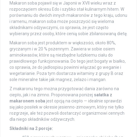
Makaron soba pojawił się w Japonii w XVII wieku wraz z
rozpoczęciem okresu Edo i szybko stał kulinarnym hitem. W
porównaniu do dwóch innych makaronów z tego kraju, udonu
i ramenu, makaron soba może poszczycić się wieloma
składnikami odżywczymi, co sprawia, że jest często
wybierany przez osoby, które cenią sobie zbilansowaną dietę.
Makaron soba jest produktem w większości, około 80%,
gryczanym i w 20 % pszennym. Zawiera w sobie osiem
aminokwasów, które są niezbędne ludzkiemu ciału do
prawidłowego funkcjonowania. Do tego jest bogaty w białko,
co sprawia, że do jadłospisu powinni włączać go weganie i
wegetarianie. Poza tym dostarcza witaminy z grupy B oraz
sole mineralne takie jak magnez, żelazo i mangan.
Z makaronu tego można przygotować dania zarówno na
ciepło, jak i na zimno. Proponowana poniżej
sałatka z
makaronem soba
jest opcją na ciepło — idealnie sprawdzi
się jako posiłek w okresie jesienno-zimowym, który nie tylko
rozgrzeje, ale też pozwoli dostarczyć organizmowi cennych
dla niego składników odżywczych.
Składniki na 2 porcje: