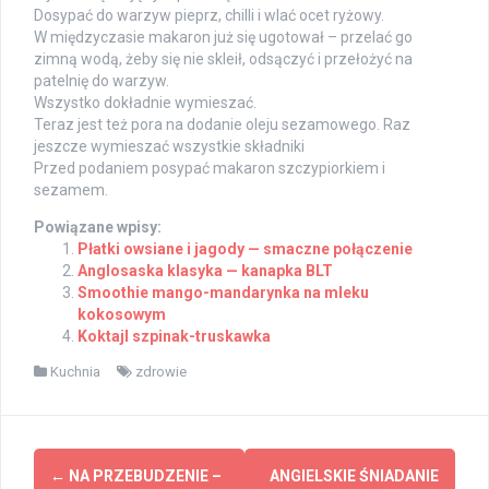
Dosypać do warzyw pieprz, chilli i wlać ocet ryżowy.
W międzyczasie makaron już się ugotował – przelać go
zimną wodą, żeby się nie skleił, odsączyć i przełożyć na
patelnię do warzyw.
Wszystko dokładnie wymieszać.
Teraz jest też pora na dodanie oleju sezamowego. Raz
jeszcze wymieszać wszystkie składniki
Przed podaniem posypać makaron szczypiorkiem i
sezamem.
Powiązane wpisy:
Płatki owsiane i jagody — smaczne połączenie
Anglosaska klasyka — kanapka BLT
Smoothie mango-mandarynka na mleku
kokosowym
Koktajl szpinak-truskawka
Kuchnia
zdrowie
Post
←
NA PRZEBUDZENIE –
ANGIELSKIE ŚNIADANIE