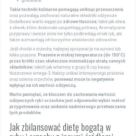
grillowane.
Takie techniki kulinarne pomagają uniknąć przesuszenia
oraz pozwalają zachować naturalne składniki odżywcze.
Dodatkowo warto sięgać po
zdrowe tłuszcze
, takie jak oliwa
z oliwek, które doskonale uzupełniają potrawy. Aromatyczne
przyprawy i świeże zioła nie tylko podkreślają smak ryb, ale
także wzmacniają ich korzystne właściwości zdrowotne.
Jeśli chodzi o orzechy, najlepiej spożywać je na surowo lub
lekko prażone.
Prażenie w niskiej temperaturze (do 150°C)
przez krótki czas skutecznie minimalizuje utratę cennych
składników
, takich jak witaminy z grupy B czy kwasy
tłuszczowe omega-3. Należy unikać intensywnego prażenia
oraz solenia orzechów,
ponieważ może to negatywnie
wpłynąć na ich wartość odżywczą.
Warto pamiętać, że kluczem do zachowania wartości
odżywczych ryb i orzechów jest odpowiedni wybór metod
przygotowania oraz unikanie nadmiernego przetwarzania
tych produktów.
Jak zbilansować dietę bogatą w