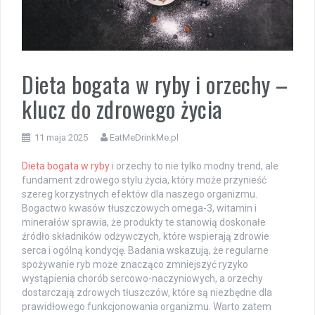
Dieta bogata w ryby i orzechy –
klucz do zdrowego życia
11 maja 2025
EatMeDrinkMe.pl
Dieta bogata w ryby
i orzechy to nie tylko modny trend, ale
fundament zdrowego stylu życia, który może przynieść
szereg korzystnych efektów dla naszego organizmu.
Bogactwo kwasów tłuszczowych omega-3, witamin i
minerałów sprawia, że produkty te stanowią doskonałe
źródło składników odżywczych, które wspierają zdrowie
serca i ogólną kondycję. Badania wskazują, że regularne
spożywanie ryb może znacząco zmniejszyć ryzyko
wystąpienia chorób sercowo-naczyniowych, a orzechy
dostarczają zdrowych tłuszczów, które są niezbędne dla
prawidłowego funkcjonowania organizmu. Warto zatem