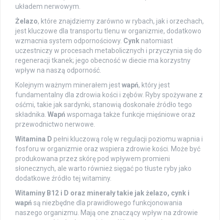
układem nerwowym.
Żelazo
, które znajdziemy zarówno w rybach, jak i orzechach,
jest kluczowe dla transportu tlenu w organizmie, dodatkowo
wzmacnia system odpornościowy.
Cynk
natomiast
uczestniczy w procesach metabolicznych i przyczynia się do
regeneracji tkanek; jego obecność w diecie ma korzystny
wpływ na naszą odporność.
Kolejnym ważnym minerałem jest
wapń
, który jest
fundamentalny dla zdrowia kości i zębów. Ryby spożywane z
ośćmi, takie jak sardynki, stanowią doskonałe źródło tego
składnika.
Wapń
wspomaga także funkcje mięśniowe oraz
przewodnictwo nerwowe.
Witamina D
pełni kluczową rolę w regulacji poziomu wapnia i
fosforu w organizmie oraz wspiera zdrowie kości. Może być
produkowana przez skórę pod wpływem promieni
słonecznych, ale warto również sięgać po tłuste ryby jako
dodatkowe źródło tej witaminy.
Witaminy B12 i D oraz minerały takie jak żelazo, cynk i
wapń
są niezbędne dla prawidłowego funkcjonowania
naszego organizmu. Mają one znaczący wpływ na zdrowie