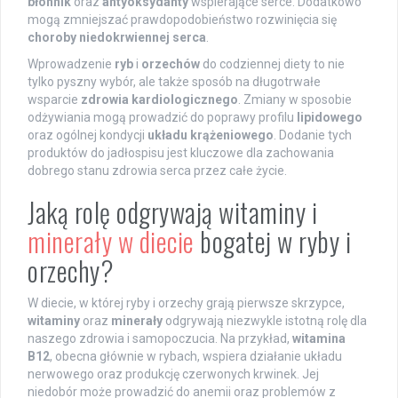
błonnik
oraz
antyoksydanty
wspierające serce. Dodatkowo
mogą zmniejszać prawdopodobieństwo rozwinięcia się
choroby niedokrwiennej serca
.
Wprowadzenie
ryb
i
orzechów
do codziennej diety to nie
tylko pyszny wybór, ale także sposób na długotrwałe
wsparcie
zdrowia kardiologicznego
. Zmiany w sposobie
odżywiania mogą prowadzić do poprawy profilu
lipidowego
oraz ogólnej kondycji
układu krążeniowego
. Dodanie tych
produktów do jadłospisu jest kluczowe dla zachowania
dobrego stanu zdrowia serca przez całe życie.
Jaką rolę odgrywają witaminy i
minerały w diecie
bogatej w ryby i
orzechy?
W diecie, w której ryby i orzechy grają pierwsze skrzypce,
witaminy
oraz
minerały
odgrywają niezwykle istotną rolę dla
naszego zdrowia i samopoczucia. Na przykład,
witamina
B12
, obecna głównie w rybach, wspiera działanie układu
nerwowego oraz produkcję czerwonych krwinek. Jej
niedobór może prowadzić do anemii oraz problemów z