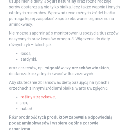
uzupełnienie diety.
Jogurt naturalny
oraz różne rodzaje
serów dostarczają nie tylko białka, lecz także wapnia i innych
istotnych minerałów. Wprowadzenie różnych źródeł białka
pomaga lepiej zaspokoić zapotrzebowanie organizmu na
aminokwasy.
Nie można zapominać o monitorowaniu spożycia tłuszczów
nasyconych oraz kwasów omega-3. Włączenie do diety
różnych ryb – takich jak:
łosoś,
sardynki,
oraz orzechów, np.
migdałów
czy
orzechów włoskich
,
dostarcza korzystnych kwasów tłuszczowych.
Aby skutecznie zbilansować dietę bazującą na rybach i
orzechach z innymi źródłami białka, warto uwzględnić:
rośliny strączkowe
,
jaja,
nabiał.
Różnorodność tych produktów zapewnia odpowiednią
podaż aminokwasów i wspiera ogólne zdrowie
organizmu.