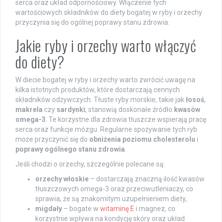
serca oraz układ odpornościowy. Włączenie tych
wartościowych składników do diety bogatej w ryby i orzechy
przyczynia się do ogólnej poprawy stanu zdrowia.
Jakie ryby i orzechy warto włączyć
do diety?
W diecie bogatej w ryby i orzechy warto zwrócić uwagę na
kilka istotnych produktów, które dostarczają cennych
składników odżywczych. Tłuste ryby morskie, takie jak
łosoś
,
makrela
czy
sardynki
, stanowią doskonałe źródło
kwasów
omega-3
. Te korzystne dla zdrowia tłuszcze wspierają pracę
serca oraz funkcje mózgu. Regularne spożywanie tych ryb
może przyczynić się do
obniżenia poziomu cholesterolu
i
poprawy ogólnego stanu zdrowia
.
Jeśli chodzi o orzechy, szczególnie polecane są:
orzechy włoskie
– dostarczają znaczną ilość kwasów
tłuszczowych omega-3 oraz przeciwutleniaczy, co
sprawia, że są znakomitym uzupełnieniem diety,
migdały
– bogate w
witaminę E
i magnez, co
korzystnie wpływa na kondycję skóry oraz układ