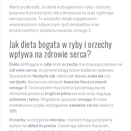
Warto podkreślić, że dieta wzbogacona o ryby i orzechy
przynosi liczne korzyści dla zdrowia serca oraz ogólnego
samopoczucia. To wszystko dzięki wyjątkowym
właściwościom odżywczym tych produktów oraz
prozdrowotnym działaniu kwasów omega-3.
Jak dieta bogata w ryby i orzechy
wpływa na zdrowie serca?
Dieta
obfitująca w
ryby
oraz
orzechy
ma znaczący wpływ na
zdrowie serca
, co potwierdzają liczne badania naukowe.
Spożywanie
tłustych ryb
, takich jak
łosoś
,
makrela
czy
sardynki
, dostarcza cennych
kwasów tłuszczowych
omega-3
. Te korzystne tłuszcze przyczyniają się do
obniżenia poziomu
triglicerydów
we krwi oraz regulują
ciśnienie
i
tętno
. Regularne spożycie
omega-3
może
zredukować ryzyko wystąpienia
zawałów serca
nawet o
10%
.
Orzechy
, szczególnie
włoskie
, również mają pozytywny
wpływ na
układ krążenia
. Zawierają zdrowe tłuszcze,