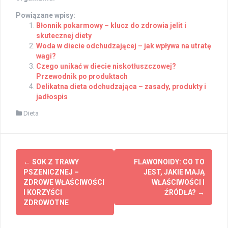
Powiązane wpisy:
Błonnik pokarmowy – klucz do zdrowia jelit i
skutecznej diety
Woda w diecie odchudzającej – jak wpływa na utratę
wagi?
Czego unikać w diecie niskotłuszczowej?
Przewodnik po produktach
Delikatna dieta odchudzająca – zasady, produkty i
jadłospis
Dieta
Post
←
SOK Z TRAWY
FLAWONOIDY: CO TO
navigation
PSZENICZNEJ –
JEST, JAKIE MAJĄ
ZDROWE WŁAŚCIWOŚCI
WŁAŚCIWOŚCI I
I KORZYŚCI
ŹRÓDŁA?
→
ZDROWOTNE