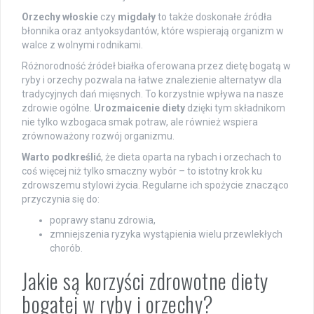
Orzechy włoskie
czy
migdały
to także doskonałe źródła
błonnika oraz antyoksydantów, które wspierają organizm w
walce z wolnymi rodnikami.
Różnorodność źródeł białka oferowana przez dietę bogatą w
ryby i orzechy pozwala na łatwe znalezienie alternatyw dla
tradycyjnych dań mięsnych. To korzystnie wpływa na nasze
zdrowie ogólne.
Urozmaicenie diety
dzięki tym składnikom
nie tylko wzbogaca smak potraw, ale również wspiera
zrównoważony rozwój organizmu.
Warto podkreślić
, że dieta oparta na rybach i orzechach to
coś więcej niż tylko smaczny wybór – to istotny krok ku
zdrowszemu stylowi życia. Regularne ich spożycie znacząco
przyczynia się do:
poprawy stanu zdrowia,
zmniejszenia ryzyka wystąpienia wielu przewlekłych
chorób.
Jakie są korzyści zdrowotne diety
bogatej w ryby i orzechy?