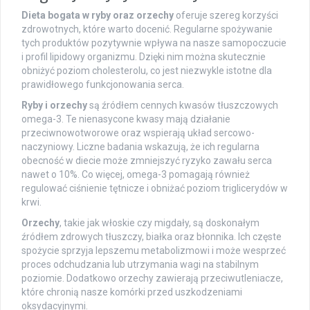
Dieta bogata w ryby oraz orzechy
oferuje szereg korzyści
zdrowotnych, które warto docenić. Regularne spożywanie
tych produktów pozytywnie wpływa na nasze samopoczucie
i profil lipidowy organizmu. Dzięki nim można skutecznie
obniżyć poziom cholesterolu, co jest niezwykle istotne dla
prawidłowego funkcjonowania serca.
Ryby i orzechy
są źródłem cennych kwasów tłuszczowych
omega-3. Te nienasycone kwasy mają działanie
przeciwnowotworowe oraz wspierają układ sercowo-
naczyniowy. Liczne badania wskazują, że ich regularna
obecność w diecie może zmniejszyć ryzyko zawału serca
nawet o 10%. Co więcej, omega-3 pomagają również
regulować ciśnienie tętnicze i obniżać poziom triglicerydów w
krwi.
Orzechy
, takie jak włoskie czy migdały, są doskonałym
źródłem zdrowych tłuszczy, białka oraz błonnika. Ich częste
spożycie sprzyja lepszemu metabolizmowi i może wesprzeć
proces odchudzania lub utrzymania wagi na stabilnym
poziomie. Dodatkowo orzechy zawierają przeciwutleniacze,
które chronią nasze komórki przed uszkodzeniami
oksydacyjnymi.