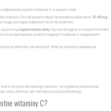
ć odpowiedni poziom witaminy C w naszym ciele.
eku oraz płci. Dorośli powinni dążyć do przyjmowania około
75-90 mg
ce mogą wymagać większych ilości tej witaminy.
ć za pomocą
suplementów diety
. Są one dostępne w różnych formach
łatwia ich przyjmowanie osobom mającym trudności z osiągnięciem
żnych problemów zdrowotnych. Brak tej witaminy objawia się:
liczne korzyści dla naszego zdrowia. Jej regularna konsumpcja
go stanu zdrowia, jak i samopoczucia psychicznego.
owotne witaminy C?