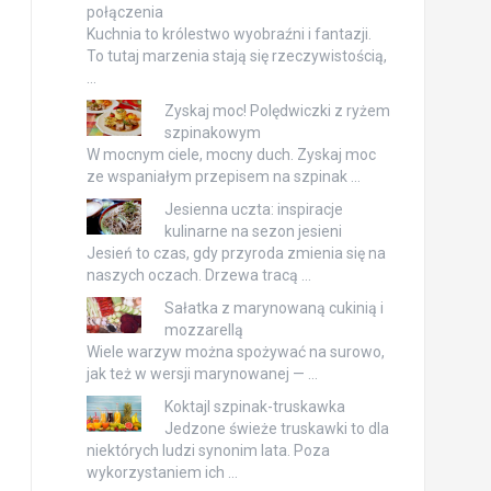
połączenia
Kuchnia to królestwo wyobraźni i fantazji.
To tutaj marzenia stają się rzeczywistością,
…
Zyskaj moc! Polędwiczki z ryżem
szpinakowym
W mocnym ciele, mocny duch. Zyskaj moc
ze wspaniałym przepisem na szpinak …
Jesienna uczta: inspiracje
kulinarne na sezon jesieni
Jesień to czas, gdy przyroda zmienia się na
naszych oczach. Drzewa tracą …
Sałatka z marynowaną cukinią i
mozzarellą
Wiele warzyw można spożywać na surowo,
jak też w wersji marynowanej — …
Koktajl szpinak-truskawka
Jedzone świeże truskawki to dla
niektórych ludzi synonim lata. Poza
wykorzystaniem ich …