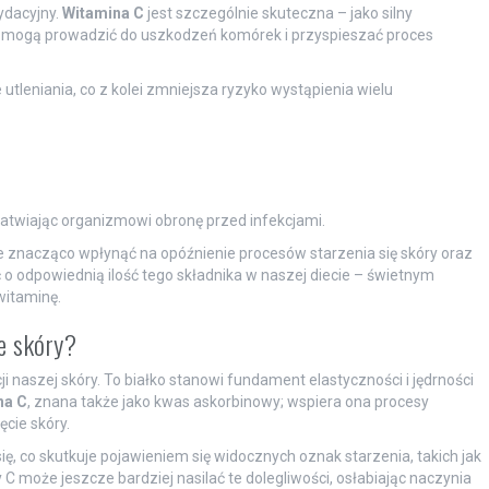
ydacyjny.
Witamina C
jest szczególnie skuteczna – jako silny
re mogą prowadzić do uszkodzeń komórek i przyspieszać proces
tleniania, co z kolei zmniejsza ryzyko wystąpienia wielu
ułatwiając organizmowi obronę przed infekcjami.
znacząco wpłynąć na opóźnienie procesów starzenia się skóry oraz
ć o odpowiednią ilość tego składnika w naszej diecie – świetnym
witaminę.
e skóry?
naszej skóry. To białko stanowi fundament elastyczności i jędrności
na C
, znana także jako kwas askorbinowy; wspiera ona procesy
cie skóry.
ę, co skutkuje pojawieniem się widocznych oznak starzenia, takich jak
C może jeszcze bardziej nasilać te dolegliwości, osłabiając naczynia