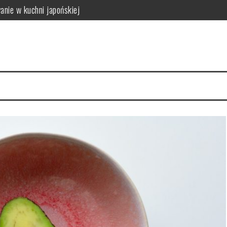
anie w kuchni japońskiej
 i wpływ na zdrowie
 zastosowanie w kuchni
dy się wykonuje i jak wygląda bezpieczeństwo badania
ca: właściwości i źródła
właściwości i wartości odżywcze