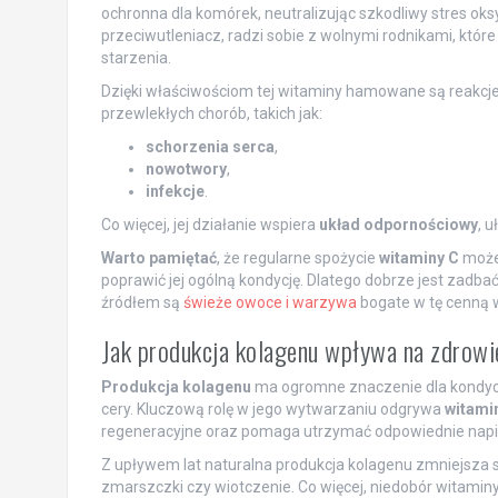
ochronna dla komórek, neutralizując szkodliwy stres oks
przeciwutleniacz, radzi sobie z wolnymi rodnikami, któ
starzenia.
Dzięki właściwościom tej witaminy hamowane są reakcje u
przewlekłych chorób, takich jak:
schorzenia serca
,
nowotwory
,
infekcje
.
Co więcej, jej działanie wspiera
układ odpornościowy
, 
Warto pamiętać
, że regularne spożycie
witaminy C
może 
poprawić jej ogólną kondycję. Dlatego dobrze jest zadba
źródłem są
świeże owoce i warzywa
bogate w tę cenną 
Jak produkcja kolagenu wpływa na zdrowi
Produkcja kolagenu
ma ogromne znaczenie dla kondycji 
cery. Kluczową rolę w jego wytwarzaniu odgrywa
witami
regeneracyjne oraz pomaga utrzymać odpowiednie napię
Z upływem lat naturalna produkcja kolagenu zmniejsza si
zmarszczki czy wiotczenie. Co więcej, niedobór witaminy 