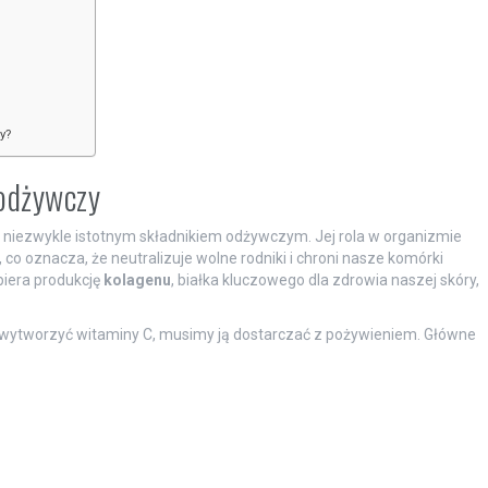
y?
odżywczy
st niezwykle istotnym składnikiem odżywczym. Jej rola w organizmie
, co oznacza, że neutralizuje wolne rodniki i chroni nasze komórki
piera produkcję
kolagenu
, białka kluczowego dla zdrowia naszej skóry,
 wytworzyć witaminy C, musimy ją dostarczać z pożywieniem. Główne