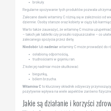
brokuły.
Regularne spożywanie tych produktów pozwala utrzyma
Zalecane dawki witaminy C różnią się w zależności od wi
dziennie. Osoby starsze oraz kobiety w ciąży lub karmią
Warto także zauważyć, że witaminę C można uzupełnia
– takich jak tabletki czy proszki rozpuszczalne – co u
zalecanego spożycia przez dietę.
Niedobór
lub
nadmiar
witaminy C może prowadzić do ró
osłabioną odpornością,
trudnościami w gojeniu ran.
Z kolei jej nadmiar może skutkować:
biegunką,
bólem brzucha.
Witamina C
to kluczowy składnik odżywczy przynoszący 
pozytywnie wpływa na wiele aspektów zarówno fizyczne
Jakie są działanie i korzyści zdr