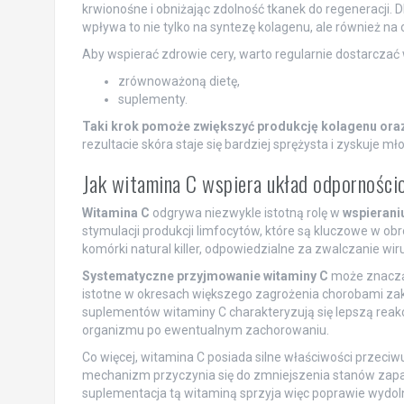
krwionośne i obniżając zdolność tkanek do regeneracji.
wpływa to nie tylko na syntezę kolagenu, ale również na
Aby wspierać zdrowie cery, warto regularnie dostarczać
zrównoważoną dietę,
suplementy.
Taki krok pomoże zwiększyć produkcję kolagenu oraz
rezultacie skóra staje się bardziej sprężysta i zyskuje m
Jak witamina C wspiera układ odpornośc
Witamina C
odgrywa niezwykle istotną rolę w
wspierani
stymulacji produkcji limfocytów, które są kluczowe w o
komórki natural killer, odpowiedzialne za zwalczanie w
Systematyczne przyjmowanie witaminy C
może znacząc
istotne w okresach większego zagrożenia chorobami zak
suplementów witaminy C charakteryzują się lepszą reak
organizmu po ewentualnym zachorowaniu.
Co więcej, witamina C posiada silne właściwości przeciwu
mechanizm przyczynia się do zmniejszenia stanów zapa
suplementacja tą witaminą sprzyja więc poprawie wydoln