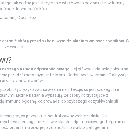
 Dlatego tak ważne jest utrzymanie właściwego poziomu tej witaminy –
 ogólną zdrowotność skóry.
 witaminę C poprzez:
 chronić skórę przed szkodliwym działaniem wolnych rodników.
W
łodszy wygląd.
iowy?
u naszego układu odpornościowego
. Jej główne działanie polega na
bronie przed różnorodnymi infekcjami. Dodatkowo, witamina C aktywuje
irusów oraz nowotworów.
o obniżyć ryzyko zachorowania na infekcje, co jest szczególnie
aźnymi. Liczne badania wykazują, że osoby korzystające z
cją immunologiczną, co prowadzi do szybszego odzyskiwania sił
tleniające, co pozwala jej neutralizować wolne rodniki. Taki
lnych i wspiera ogólne zdrowie układu odpornościowego. Regularna
ości organizmu oraz jego zdolności do walki z patogenami.