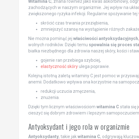
Witamina C
, znana również jako kwas askorbinowy, odg
zachodzących w naszym organizmie. Jej wpływ na układ
zwiększonego ryzyka infekcji. Regularne spożywanie tej
skrócić czas trwania przeziębienia,
zmniejszyć szansę na wystąpienie różnych zakaże
Nie można pominąć jej
właściwości antyoksydacyjnych
wolnych rodników. Dzięki temu
spowalnia się proces st
białka niezbędnego dla zdrowia naszej skóry, kości i staw
gojenie ran przebiega szybciej,
elastyczność skóry
ulega poprawie.
Kolejną istotną zaletą witaminy C jest pomoc w przyswa
anemii. Dodatkowo wpływa ona korzystnie na samopocz
redukcji uczucia zmęczenia,
znużenia.
Dzięki tym licznym właściwościom
witamina C
stała się
cieszyć się dobrym zdrowiem i lepszym samopoczuciem
Antyoksydant i jego rola w organizmie
Antyoksydanty
, takie jak
witamina C
, odgrywają kluczow