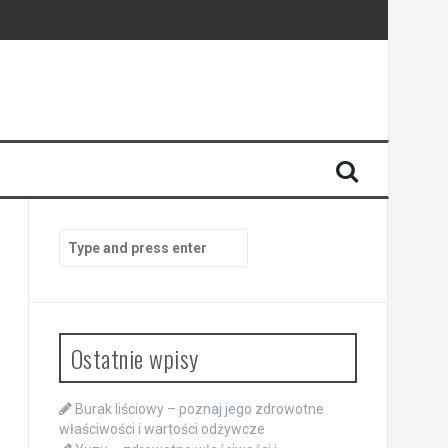
Search
for:
Ostatnie wpisy
Burak liściowy – poznaj jego zdrowotne
właściwości i wartości odżywcze