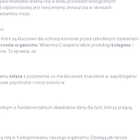
rywa niezwykle ważną rolę w wielu procesach biologicznych
 odpornościowy jest nieoceniony, zwłaszcza w okresach
 witaminy może:
ń.
, które są kluczowe dla ochrony komórek przed szkodliwym działaniem
arzenia organizmu
. Witamina C wspiera także produkcję
kolagenu
–
ów. To sprawia, że:
janiu
żelaza
z pożywienia, co ma kluczowe znaczenie w zapobieganiu
ucie psychiczne i może pomóc w:
 jednym z fundamentalnych składników diety dla tych, którzy pragną
.
ą rolę w funkcjonowaniu naszego organizmu. Działają jak tarcza