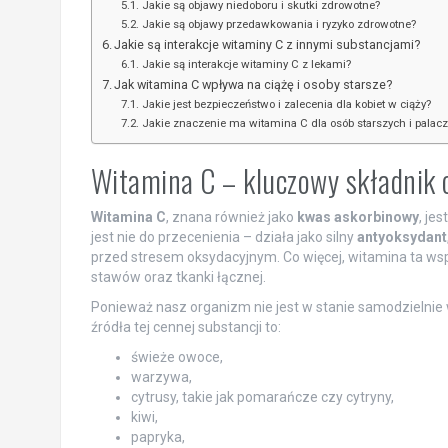
Jakie są objawy niedoboru i skutki zdrowotne?
Jakie są objawy przedawkowania i ryzyko zdrowotne?
Jakie są interakcje witaminy C z innymi substancjami?
Jakie są interakcje witaminy C z lekami?
Jak witamina C wpływa na ciążę i osoby starsze?
Jakie jest bezpieczeństwo i zalecenia dla kobiet w ciąży?
Jakie znaczenie ma witamina C dla osób starszych i palacz
Witamina C – kluczowy składnik 
Witamina C
, znana również jako
kwas askorbinowy
, je
jest nie do przecenienia – działa jako silny
antyoksydant
przed stresem oksydacyjnym. Co więcej, witamina ta ws
stawów oraz tkanki łącznej.
Ponieważ nasz organizm nie jest w stanie samodzielnie
źródła tej cennej substancji to:
świeże owoce,
warzywa,
cytrusy, takie jak pomarańcze czy cytryny,
kiwi,
papryka,