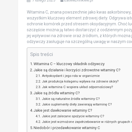
7 lutego 2025
EatMeDrinkMe.pl
Witamina C, znana powszechnie jako kwas askorbinowy, 
wszystkim kluczowy element zdrowej diety. Odgrywa isto
ochronie komórek przed stresem oksydacyjnym. Choć ludz
szczęście można ją łatwo dostarczyć z codziennym poży
jej wpływowi na zdrowie oraz źródłom, z których można j
odżywczy zasługuje na szczególną uwagę w naszym cod
Spis treści
Witamina C – kluczowy składnik odżywczy
Jakie są działanie i korzyści zdrowotne witaminy C?
Antyoksydant i jego rola w organizmie
Jak produkcja kolagenu wpływa na zdrowie skóry?
Jak witamina C wspiera układ odpornościowy?
Jakie są źródła witaminy C?
Jakie są naturalne źródła witaminy C?
Jakie suplementy diety zawierają witaminę C?
Jakie jest dawkowanie witaminy C?
Jakie jest zalecane spożycie witaminy C?
Jakie jest wzmożone zapotrzebowanie w różnych grupach 
Niedobór i przedawkowanie witaminy C