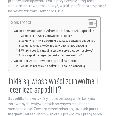
przeciwutleniającemu. Warto przyjrzeć się bliżej temu
tropikalnemu owocowi i odkryć, w jaki sposób może wpłynąć
na nasze zdrowie i samopoczucie.
Spis treści
Jakie są właściwości zdrowotne i lecznicze sapodilli?
Jakie są korzyści zdrowotne sapodilli?
Jakie witaminy i składniki odżywcze zawiera sapodilla?
Jakie są właściwości przeciwutleniające sapodilli?
W jaki sposób sapodilla wspiera układ odpornościowy?
Jak sapodilla reguluje poziom cukru we krwi?
Jakie jest zastosowanie sapodilli w diecie?
Jakie są przepisy na sałatki i koktajle z sapodillą?
Jakie są właściwości zdrowotne i
lecznicze sapodilli?
Sapodilla
to owoc, który niesie ze sobą wiele korzyści
zdrowotnych, wpływających pozytywnie na nasze
samopoczucie. Zawiera cenne minerały, takie jak
potas
,
magnez
i
żelazo
, które wspierają prawidłową pracę serca