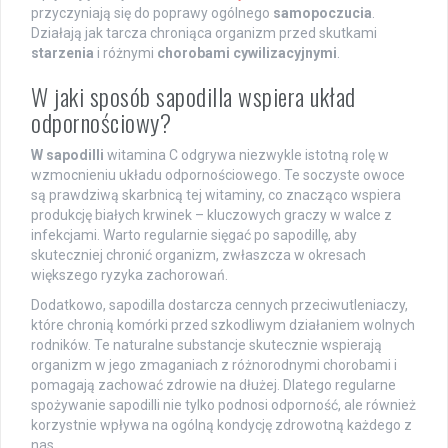
przyczyniają się do poprawy ogólnego
samopoczucia
.
Działają jak tarcza chroniąca organizm przed skutkami
starzenia
i różnymi
chorobami cywilizacyjnymi
.
W jaki sposób sapodilla wspiera układ
odpornościowy?
W sapodilli
witamina C odgrywa niezwykle istotną rolę w
wzmocnieniu układu odpornościowego. Te soczyste owoce
są prawdziwą skarbnicą tej witaminy, co znacząco wspiera
produkcję białych krwinek – kluczowych graczy w walce z
infekcjami. Warto regularnie sięgać po sapodillę, aby
skuteczniej chronić organizm, zwłaszcza w okresach
większego ryzyka zachorowań.
Dodatkowo, sapodilla dostarcza cennych przeciwutleniaczy,
które chronią komórki przed szkodliwym działaniem wolnych
rodników. Te naturalne substancje skutecznie wspierają
organizm w jego zmaganiach z różnorodnymi chorobami i
pomagają zachować zdrowie na dłużej. Dlatego regularne
spożywanie sapodilli nie tylko podnosi odporność, ale również
korzystnie wpływa na ogólną kondycję zdrowotną każdego z
nas.