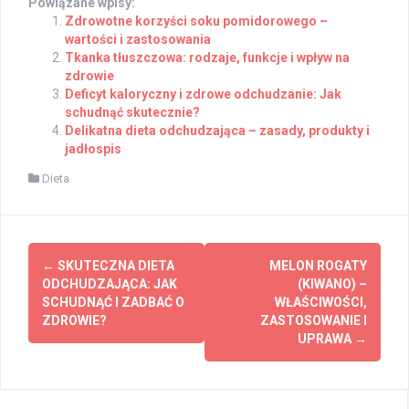
Powiązane wpisy:
Zdrowotne korzyści soku pomidorowego –
wartości i zastosowania
Tkanka tłuszczowa: rodzaje, funkcje i wpływ na
zdrowie
Deficyt kaloryczny i zdrowe odchudzanie: Jak
schudnąć skutecznie?
Delikatna dieta odchudzająca – zasady, produkty i
jadłospis
Dieta
Post
←
SKUTECZNA DIETA
MELON ROGATY
navigation
ODCHUDZAJĄCA: JAK
(KIWANO) –
SCHUDNĄĆ I ZADBAĆ O
WŁAŚCIWOŚCI,
ZDROWIE?
ZASTOSOWANIE I
UPRAWA
→