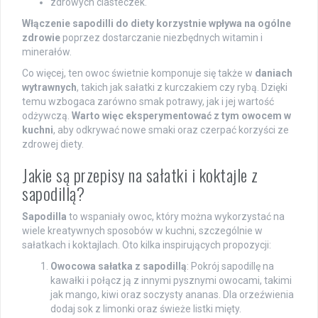
zdrowych ciasteczek.
Włączenie sapodilli do diety korzystnie wpływa na ogólne
zdrowie
poprzez dostarczanie niezbędnych witamin i
minerałów.
Co więcej, ten owoc świetnie komponuje się także w
daniach
wytrawnych
, takich jak sałatki z kurczakiem czy rybą. Dzięki
temu wzbogaca zarówno smak potrawy, jak i jej wartość
odżywczą.
Warto więc eksperymentować z tym owocem w
kuchni
, aby odkrywać nowe smaki oraz czerpać korzyści ze
zdrowej diety.
Jakie są przepisy na sałatki i koktajle z
sapodillą?
Sapodilla
to wspaniały owoc, który można wykorzystać na
wiele kreatywnych sposobów w kuchni, szczególnie w
sałatkach i koktajlach. Oto kilka inspirujących propozycji:
Owocowa sałatka z sapodillą
: Pokrój sapodillę na
kawałki i połącz ją z innymi pysznymi owocami, takimi
jak mango, kiwi oraz soczysty ananas. Dla orzeźwienia
dodaj sok z limonki oraz świeże listki mięty.