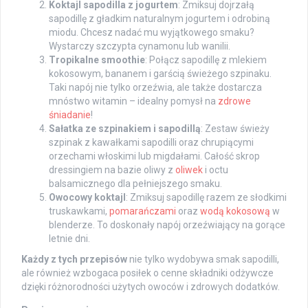
Koktajl sapodilla z jogurtem
: Zmiksuj dojrzałą
sapodillę z gładkim naturalnym jogurtem i odrobiną
miodu. Chcesz nadać mu wyjątkowego smaku?
Wystarczy szczypta cynamonu lub wanilii.
Tropikalne smoothie
: Połącz sapodillę z mlekiem
kokosowym, bananem i garścią świeżego szpinaku.
Taki napój nie tylko orzeźwia, ale także dostarcza
mnóstwo witamin – idealny pomysł na
zdrowe
śniadanie
!
Sałatka ze szpinakiem i sapodillą
: Zestaw świeży
szpinak z kawałkami sapodilli oraz chrupiącymi
orzechami włoskimi lub migdałami. Całość skrop
dressingiem na bazie oliwy z
oliwek
i octu
balsamicznego dla pełniejszego smaku.
Owocowy koktajl
: Zmiksuj sapodillę razem ze słodkimi
truskawkami,
pomarańczami
oraz
wodą kokosową
w
blenderze. To doskonały napój orzeźwiający na gorące
letnie dni.
Każdy z tych przepisów
nie tylko wydobywa smak sapodilli,
ale również wzbogaca posiłek o cenne składniki odżywcze
dzięki różnorodności użytych owoców i zdrowych dodatków.