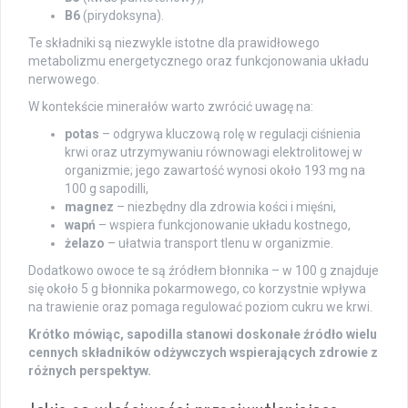
B6
(pirydoksyna).
Te składniki są niezwykle istotne dla prawidłowego
metabolizmu energetycznego oraz funkcjonowania układu
nerwowego.
W kontekście minerałów warto zwrócić uwagę na:
potas
– odgrywa kluczową rolę w regulacji ciśnienia
krwi oraz utrzymywaniu równowagi elektrolitowej w
organizmie; jego zawartość wynosi około 193 mg na
100 g sapodilli,
magnez
– niezbędny dla zdrowia kości i mięśni,
wapń
– wspiera funkcjonowanie układu kostnego,
żelazo
– ułatwia transport tlenu w organizmie.
Dodatkowo owoce te są źródłem błonnika – w 100 g znajduje
się około 5 g błonnika pokarmowego, co korzystnie wpływa
na trawienie oraz pomaga regulować poziom cukru we krwi.
Krótko mówiąc, sapodilla stanowi doskonałe źródło wielu
cennych składników odżywczych wspierających zdrowie z
różnych perspektyw.