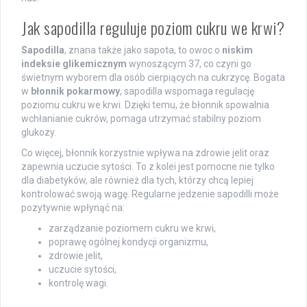
Jak sapodilla reguluje poziom cukru we krwi?
Sapodilla
, znana także jako sapota, to owoc o
niskim
indeksie glikemicznym
wynoszącym 37, co czyni go
świetnym wyborem dla osób cierpiących na cukrzycę. Bogata
w
błonnik pokarmowy
, sapodilla wspomaga regulację
poziomu cukru we krwi. Dzięki temu, że błonnik spowalnia
wchłanianie cukrów, pomaga utrzymać stabilny poziom
glukozy.
Co więcej, błonnik korzystnie wpływa na zdrowie jelit oraz
zapewnia uczucie sytości. To z kolei jest pomocne nie tylko
dla diabetyków, ale również dla tych, którzy chcą lepiej
kontrolować swoją wagę. Regularne jedzenie sapodilli może
pozytywnie wpłynąć na:
zarządzanie poziomem cukru we krwi,
poprawę ogólnej kondycji organizmu,
zdrowie jelit,
uczucie sytości,
kontrolę wagi.