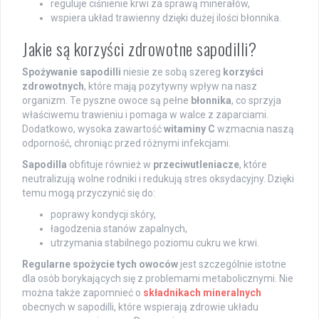
reguluje ciśnienie krwi za sprawą minerałów,
wspiera układ trawienny dzięki dużej ilości błonnika.
Jakie są korzyści zdrowotne sapodilli?
Spożywanie sapodilli
niesie ze sobą szereg
korzyści
zdrowotnych
, które mają pozytywny wpływ na nasz
organizm. Te pyszne owoce są pełne
błonnika
, co sprzyja
właściwemu trawieniu i pomaga w walce z zaparciami.
Dodatkowo, wysoka zawartość
witaminy C
wzmacnia naszą
odporność, chroniąc przed różnymi infekcjami.
Sapodilla
obfituje również w
przeciwutleniacze
, które
neutralizują wolne rodniki i redukują stres oksydacyjny. Dzięki
temu mogą przyczynić się do:
poprawy kondycji skóry,
łagodzenia stanów zapalnych,
utrzymania stabilnego poziomu cukru we krwi.
Regularne spożycie tych owoców
jest szczególnie istotne
dla osób borykających się z problemami metabolicznymi. Nie
można także zapomnieć o
składnikach mineralnych
obecnych w sapodilli, które wspierają zdrowie układu