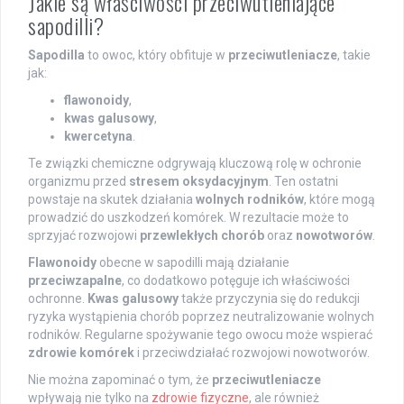
Jakie są właściwości przeciwutleniające
sapodilli?
Sapodilla
to owoc, który obfituje w
przeciwutleniacze
, takie
jak:
flawonoidy
,
kwas galusowy
,
kwercetyna
.
Te związki chemiczne odgrywają kluczową rolę w ochronie
organizmu przed
stresem oksydacyjnym
. Ten ostatni
powstaje na skutek działania
wolnych rodników
, które mogą
prowadzić do uszkodzeń komórek. W rezultacie może to
sprzyjać rozwojowi
przewlekłych chorób
oraz
nowotworów
.
Flawonoidy
obecne w sapodilli mają działanie
przeciwzapalne
, co dodatkowo potęguje ich właściwości
ochronne.
Kwas galusowy
także przyczynia się do redukcji
ryzyka wystąpienia chorób poprzez neutralizowanie wolnych
rodników. Regularne spożywanie tego owocu może wspierać
zdrowie komórek
i przeciwdziałać rozwojowi nowotworów.
Nie można zapominać o tym, że
przeciwutleniacze
wpływają nie tylko na
zdrowie fizyczne
, ale również