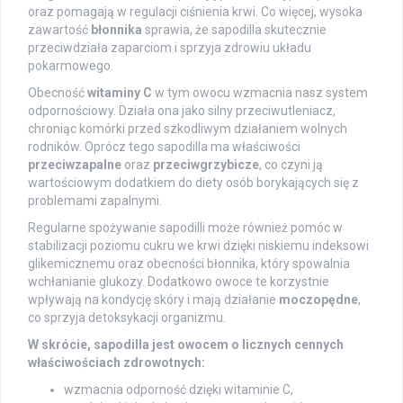
oraz pomagają w regulacji ciśnienia krwi. Co więcej, wysoka
zawartość
błonnika
sprawia, że sapodilla skutecznie
przeciwdziała zaparciom i sprzyja zdrowiu układu
pokarmowego.
Obecność
witaminy C
w tym owocu wzmacnia nasz system
odpornościowy. Działa ona jako silny przeciwutleniacz,
chroniąc komórki przed szkodliwym działaniem wolnych
rodników. Oprócz tego sapodilla ma właściwości
przeciwzapalne
oraz
przeciwgrzybicze
, co czyni ją
wartościowym dodatkiem do diety osób borykających się z
problemami zapalnymi.
Regularne spożywanie sapodilli może również pomóc w
stabilizacji poziomu cukru we krwi dzięki niskiemu indeksowi
glikemicznemu oraz obecności błonnika, który spowalnia
wchłanianie glukozy. Dodatkowo owoce te korzystnie
wpływają na kondycję skóry i mają działanie
moczopędne
,
co sprzyja detoksykacji organizmu.
W skrócie, sapodilla jest owocem o licznych cennych
właściwościach zdrowotnych:
wzmacnia odporność dzięki witaminie C,