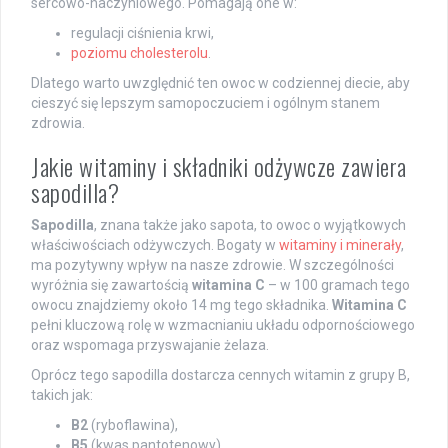
sercowo-naczyniowego. Pomagają one w:
regulacji ciśnienia krwi,
poziomu cholesterolu
.
Dlatego warto uwzględnić ten owoc w codziennej diecie, aby
cieszyć się lepszym samopoczuciem i ogólnym stanem
zdrowia.
Jakie witaminy i składniki odżywcze zawiera
sapodilla?
Sapodilla
, znana także jako sapota, to owoc o wyjątkowych
właściwościach odżywczych. Bogaty w
witaminy i minerały
,
ma pozytywny wpływ na nasze zdrowie. W szczególności
wyróżnia się zawartością
witamina C
– w 100 gramach tego
owocu znajdziemy około 14 mg tego składnika.
Witamina C
pełni kluczową rolę w wzmacnianiu układu odpornościowego
oraz wspomaga przyswajanie żelaza.
Oprócz tego sapodilla dostarcza cennych witamin z grupy B,
takich jak:
B2
(ryboflawina),
B5
(kwas pantotenowy),