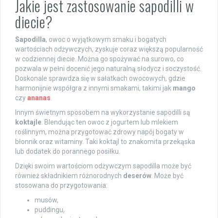
Jakie jest zastosowanie sapodilli w
diecie?
Sapodilla
, owoc o wyjątkowym smaku i bogatych
wartościach odżywczych, zyskuje coraz większą popularność
w codziennej diecie. Można go spożywać na surowo, co
pozwala w pełni docenić jego naturalną słodycz i soczystość.
Doskonale sprawdza się w sałatkach owocowych, gdzie
harmonijnie współgra z innymi smakami, takimi jak
mango
czy
ananas
.
Innym świetnym sposobem na wykorzystanie sapodilli są
koktajle
. Blendując ten owoc z jogurtem lub mlekiem
roślinnym, można przygotować zdrowy napój bogaty w
błonnik oraz witaminy. Taki koktajl to znakomita przekąska
lub dodatek do porannego posiłku.
Dzięki swoim wartościom odżywczym sapodilla może być
również składnikiem różnorodnych
deserów
. Może być
stosowana do przygotowania:
musów,
puddingu,