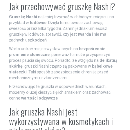
Jak przechowywać gruszkę Nashi?
Gruszkę Nashi
najlepiej trzymać w chłodnym miejscu, na
przykład w
lodówce
. Dzięki temu owoce zachowają
świeżość przez kilka tygodni. Zanim jednak umieścisz
gruszkę w lodówce, sprawdź, czy jest
twarda
i nie ma
żadnych
uszkodzeń
.
Warto unikać miejsc wystawionych na
bezpośrednie
promienie słoneczne
, ponieważ to może przyspieszyć
proces psucia się owocu. Ponadto, ze względu na
delikatną
skórkę
, gruszki Nashi często są pakowane w
bąbelkowe
siateczki
. Taki sposób zabezpieczenia chroni je przed
mechanicznymi uszkodzeniami.
Przechowując te gruszki w odpowiednich warunkach,
możemy dłużej cieszyć się ich smakiem oraz zachować
cenne
wartości odżywcze
.
Jak gruszka Nashi jest
wykorzystywana w kosmetykach i