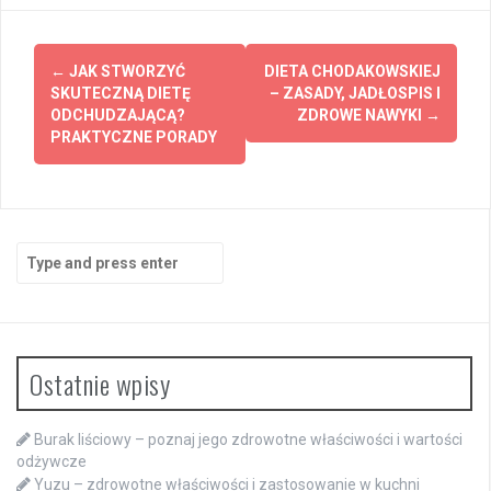
Post
←
JAK STWORZYĆ
DIETA CHODAKOWSKIEJ
navigation
SKUTECZNĄ DIETĘ
– ZASADY, JADŁOSPIS I
ODCHUDZAJĄCĄ?
ZDROWE NAWYKI
→
PRAKTYCZNE PORADY
Search
for:
Ostatnie wpisy
Burak liściowy – poznaj jego zdrowotne właściwości i wartości
odżywcze
Yuzu – zdrowotne właściwości i zastosowanie w kuchni