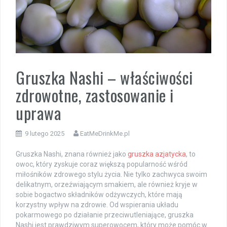
Gruszka Nashi – właściwości
zdrowotne, zastosowanie i
uprawa
9 lutego 2025
EatMeDrinkMe.pl
Gruszka Nashi, znana również jako
gruszka azjatycka
, to
owoc, który zyskuje coraz większą popularność wśród
miłośników zdrowego stylu życia. Nie tylko zachwyca swoim
delikatnym, orzeźwiającym smakiem, ale również kryje w
sobie bogactwo składników odżywczych, które mają
korzystny wpływ na zdrowie. Od wspierania układu
pokarmowego po działanie przeciwutleniające, gruszka
Nashi jest prawdziwym superowocem, który może pomóc w