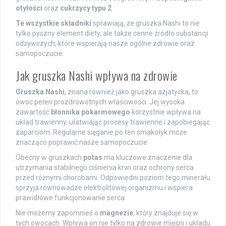
otyłości
oraz
cukrzycy typu 2
.
Te wszystkie składniki
sprawiają, że gruszka Nashi to nie
tylko pyszny element diety, ale także cenne źródło substancji
odżywczych, które wspierają nasze ogólne zdrowie oraz
samopoczucie.
Jak gruszka Nashi wpływa na zdrowie
Gruszka Nashi
, znana również jako gruszka azjatycka, to
owoc pełen prozdrowotnych właściwości. Jej wysoka
zawartość
błonnika pokarmowego
korzystnie wpływa na
układ trawienny, ułatwiając procesy trawienne i zapobiegając
zaparciom. Regularne sięganie po ten smakołyk może
znacząco poprawić nasze samopoczucie.
Obecny w gruszkach
potas
ma kluczowe znaczenie dla
utrzymania stabilnego ciśnienia krwi oraz ochrony serca
przed różnymi chorobami. Odpowiedni poziom tego minerału
sprzyja równowadze elektrolitowej organizmu i wspiera
prawidłowe funkcjonowanie serca.
Nie możemy zapomnieć o
magnezie
, który znajduje się w
tych owocach. Wpływa on nie tylko na zdrowie mięśni i układu