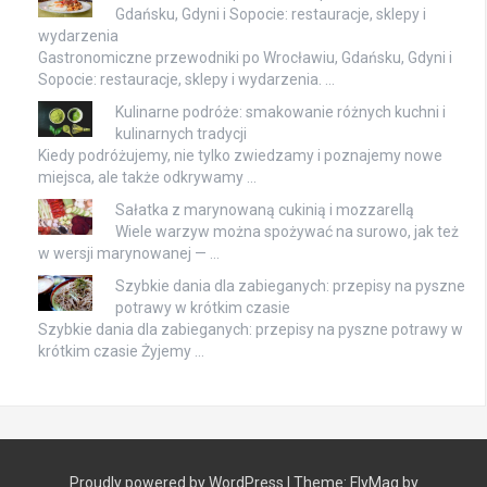
Gdańsku, Gdyni i Sopocie: restauracje, sklepy i
wydarzenia
Gastronomiczne przewodniki po Wrocławiu, Gdańsku, Gdyni i
Sopocie: restauracje, sklepy i wydarzenia. …
Kulinarne podróże: smakowanie różnych kuchni i
kulinarnych tradycji
Kiedy podróżujemy, nie tylko zwiedzamy i poznajemy nowe
miejsca, ale także odkrywamy …
Sałatka z marynowaną cukinią i mozzarellą
Wiele warzyw można spożywać na surowo, jak też
w wersji marynowanej — …
Szybkie dania dla zabieganych: przepisy na pyszne
potrawy w krótkim czasie
Szybkie dania dla zabieganych: przepisy na pyszne potrawy w
krótkim czasie Żyjemy …
Proudly powered by WordPress
|
Theme:
FlyMag
by