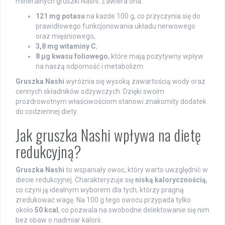
mineralnych gruszki Nashi. Zawiera ona:
121 mg potasu
na każde 100 g, co przyczynia się do
prawidłowego funkcjonowania układu nerwowego
oraz mięśniowego,
3,8 mg witaminy C
,
8 μg kwasu foliowego
, które mają pozytywny wpływ
na naszą odporność i metabolizm.
Gruszka Nashi
wyróżnia się wysoką zawartością wody oraz
cennych składników odżywczych. Dzięki swoim
prozdrowotnym właściwościom stanowi znakomity dodatek
do codziennej diety.
Jak gruszka Nashi wpływa na dietę
redukcyjną?
Gruszka Nashi
to wspaniały owoc, który warto uwzględnić w
diecie redukcyjnej. Charakteryzuje się
niską kalorycznością
,
co czyni ją idealnym wyborem dla tych, którzy pragną
zredukować wagę. Na 100 g tego owocu przypada tylko
około
50 kcal
, co pozwala na swobodne delektowanie się nim
bez obaw o nadmiar kalorii.