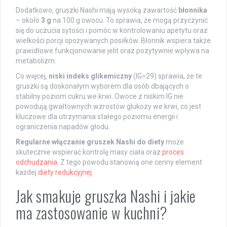
Dodatkowo, gruszki Nashi mają wysoką zawartość
błonnika
– około
3 g
na 100 g owocu. To sprawia, że mogą przyczynić
się do uczucia sytości i pomóc w kontrolowaniu apetytu oraz
wielkości porcji spożywanych posiłków. Błonnik wspiera także
prawidłowe funkcjonowanie jelit oraz pozytywnie wpływa na
metabolizm.
Co więcej,
niski indeks glikemiczny
(IG=29) sprawia, że te
gruszki są doskonałym wyborem dla osób dbających o
stabilny poziom cukru we krwi. Owoce z niskim IG nie
powodują gwałtownych wzrostów glukozy we krwi, co jest
kluczowe dla utrzymania stałego poziomu energii i
ograniczenia napadów głodu.
Regularne włączanie gruszek Nashi do diety
może
skutecznie wspierać kontrolę masy ciała oraz
proces
odchudzania
. Z tego powodu stanowią one cenny element
każdej
diety redukcyjnej
.
Jak smakuje gruszka Nashi i jakie
ma zastosowanie w kuchni?