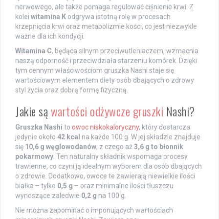
nerwowego, ale także pomaga regulować ciśnienie krwi. Z
kolei
witamina K
odgrywa istotną rolę w procesach
krzepnięcia krwi oraz metabolizmie kości, co jest niezwykle
ważne dla ich kondycji.
Witamina C
, będąca silnym przeciwutleniaczem, wzmacnia
naszą odporność i przeciwdziała starzeniu komórek. Dzięki
tym cennym właściwościom gruszka Nashi staje się
wartościowym elementem diety osób dbających o zdrowy
styl życia oraz dobrą formę fizyczną.
Jakie są
wartości odżywcze gruszki
Nashi?
Gruszka Nashi
to
owoc niskokaloryczny
, który dostarcza
jedynie około
42 kcal
na każde 100 g. W jej składzie znajduje
się
10,6 g węglowodanów
, z czego aż
3,6 g to błonnik
pokarmowy
. Ten naturalny składnik wspomaga procesy
trawienne, co czyni ją idealnym wyborem dla osób dbających
o zdrowie. Dodatkowo, owoce te zawierają niewielkie ilości
białka – tylko
0,5 g
– oraz minimalne ilości tłuszczu
wynoszące zaledwie
0,2 g
na 100 g.
Nie można zapominać o imponujących wartościach