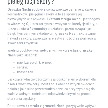
pielęgnacji skóry?
Gruszka Nashi
zdobywa coraz większe uznanie w świecie
kosmetyków i pielęgnacji skóry, a to za sprawą jej
niezwykłych właściwości.
Ekstrakt z tego owocu
jest bogaty
w
witaminę C
, która korzystnie wpływa na kondycję skóry, a
także zawiera
flawonoidy
o działaniu przeciwzapalnym.
Dzięki tym cennym składnikom
gruszka Nashi
skutecznie
nawadnia skórę, zwiększa jej elastyczność oraz pomaga w
zwalczaniu trądziku.
Wiele produktów kosmetycznych wykorzystuje
gruszkę
Nashi
jako składnik:
nawilżających kremów,
serum,
maseczek.
Jej kojące właściwości czynią ją doskonałym wyborem dla
osób z wrażliwą cerą.
Polifenole
obecne w tych owocach
działają jako silne przeciwutleniacze, co przyczynia się do
walki z wolnymi rodnikami odpowiedzialnymi za proces
starzenia się skóry.
Dodatkowo
ekstrakt z gruszek Nashi
pozytywnie wpływa