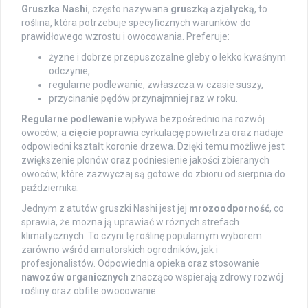
Gruszka Nashi
, często nazywana
gruszką azjatycką
, to
roślina, która potrzebuje specyficznych warunków do
prawidłowego wzrostu i owocowania. Preferuje:
żyzne i dobrze przepuszczalne gleby o lekko kwaśnym
odczynie,
regularne podlewanie, zwłaszcza w czasie suszy,
przycinanie pędów przynajmniej raz w roku.
Regularne podlewanie
wpływa bezpośrednio na rozwój
owoców, a
cięcie
poprawia cyrkulację powietrza oraz nadaje
odpowiedni kształt koronie drzewa. Dzięki temu możliwe jest
zwiększenie plonów oraz podniesienie jakości zbieranych
owoców, które zazwyczaj są gotowe do zbioru od sierpnia do
października.
Jednym z atutów gruszki Nashi jest jej
mrozoodporność
, co
sprawia, że można ją uprawiać w różnych strefach
klimatycznych. To czyni tę roślinę popularnym wyborem
zarówno wśród amatorskich ogrodników, jak i
profesjonalistów. Odpowiednia opieka oraz stosowanie
nawozów organicznych
znacząco wspierają zdrowy rozwój
rośliny oraz obfite owocowanie.