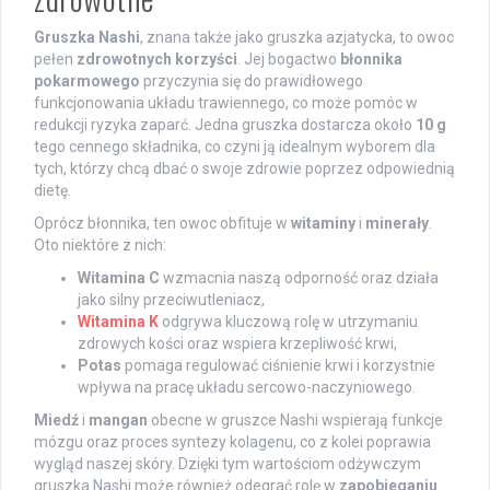
Gruszka Nashi
, znana także jako gruszka azjatycka, to owoc
pełen
zdrowotnych korzyści
. Jej bogactwo
błonnika
pokarmowego
przyczynia się do prawidłowego
funkcjonowania układu trawiennego, co może pomóc w
redukcji ryzyka zaparć. Jedna gruszka dostarcza około
10 g
tego cennego składnika, co czyni ją idealnym wyborem dla
tych, którzy chcą dbać o swoje zdrowie poprzez odpowiednią
dietę.
Oprócz błonnika, ten owoc obfituje w
witaminy
i
minerały
.
Oto niektóre z nich:
Witamina C
wzmacnia naszą odporność oraz działa
jako silny przeciwutleniacz,
Witamina K
odgrywa kluczową rolę w utrzymaniu
zdrowych kości oraz wspiera krzepliwość krwi,
Potas
pomaga regulować ciśnienie krwi i korzystnie
wpływa na pracę układu sercowo-naczyniowego.
Miedź
i
mangan
obecne w gruszce Nashi wspierają funkcje
mózgu oraz proces syntezy kolagenu, co z kolei poprawia
wygląd naszej skóry. Dzięki tym wartościom odżywczym
gruszka Nashi może również odegrać rolę w
zapobieganiu