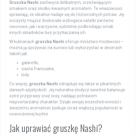
Gruszka Nashi
zachwyca delikatnym, orzeźwiającym
smakiem oraz słodko-kwaśnym aromatem. Te właściwości
sprawiają, że idealnie nadaje się do różnorodnych potraw. Jej
soczysty miąższ doskonale wzbogaca sałatki zarówno
owocowe, jak i warzywne, subtelnie podkreślając smak
innych składników bez przytłaczania ich.
W kulinariach
gruszka Nashi
oferuje mnóstwo możliwości –
można ją spożywać na surowo lub wykorzystać w deserach
takich jak:
galaretki,
ciasta francuskie,
lody.
Co więcej,
gruszka Nashi
odnajduje się także w pikantnych
daniach azjatyckich. Jej naturalna słodycz świetnie balansuje
ostre przyprawy oraz sosy, nadając potrawom
niepowtarzalny charakter. Dzięki swojej wszechstronności i
świeżemu aromatowi zyskuje coraz większą popularność w
nowoczesnej kuchni.
Jak uprawiać gruszkę Nashi?