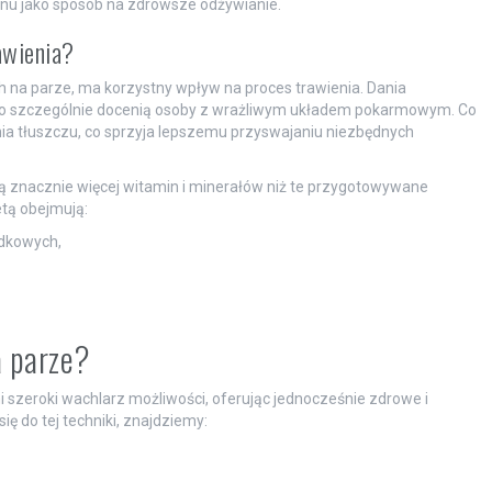
u jako sposób na zdrowsze odżywianie.
awienia?
h na parze, ma korzystny wpływ na proces trawienia. Dania
 co szczególnie docenią osoby z wrażliwym układem pokarmowym. Co
ia tłuszczu, co sprzyja lepszemu przyswajaniu niezbędnych
znacznie więcej witamin i minerałów niż te przygotowywane
etą obejmują:
ądkowych,
a parze?
 szeroki wachlarz możliwości, oferując jednocześnie zdrowe i
ę do tej techniki, znajdziemy: