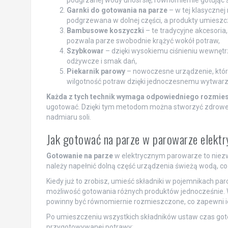
Garnki do gotowania na parze
– w tej klasycznej
podgrzewana w dolnej części, a produkty umieszcz
Bambusowe koszyczki
– te tradycyjne akcesoria
pozwala parze swobodnie krążyć wokół potraw,
Szybkowar
– dzięki wysokiemu ciśnieniu wewnęt
odżywcze i smak dań,
Piekarnik parowy
– nowoczesne urządzenie, które
wilgotność potraw dzięki jednoczesnemu wytwarza
Każda z tych technik wymaga odpowiedniego rozmie
ugotować. Dzięki tym metodom można stworzyć zdrowe 
nadmiaru soli.
Jak gotować na parze w parowarze elekt
Gotowanie na parze
w elektrycznym parowarze to niez
należy napełnić dolną część urządzenia świeżą wodą, c
Kiedy już to zrobisz, umieść składniki w pojemnikach pa
możliwość gotowania różnych produktów jednocześnie. W
powinny być równomiernie rozmieszczone, co zapewni 
Po umieszczeniu wszystkich składników ustaw czas goto
przygotowywanej potrawy: