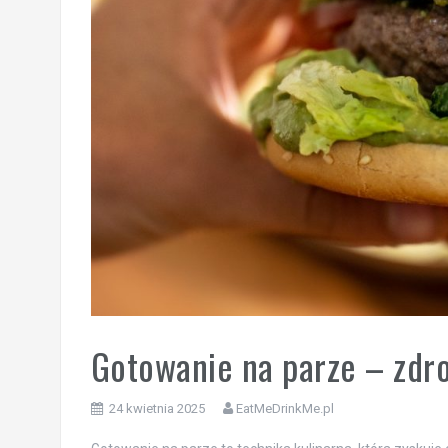
Gotowanie na parze – zdro
24 kwietnia 2025
EatMeDrinkMe.pl