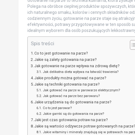
Gotowanie na parze to technika kulinarna, która zyskuj
Polega na obróbce cieplnej produktów spożywczych, któ
ich naturalnego smaku, kolorów i cennych składników o
codziennym życiu, gotowanie na parze staje się atrakcyjną
efektywności, potrawy przygotowywane w ten sposób są ni
idealnym wyborem dla osób poszukujących lekkostrawny
Spis treści
Co to jest gotowanie na parze?
Jakie są zalety gotowania na parze?
Jak gotowanie na parze wpływa na zdrową dietę?
Jak delikatna dieta wpływa na łatwość trawienia?
Jakie produkty można gotować na parze?
Jakie są techniki gotowania na parze?
Jak gotować na parze w parowarze elektrycznym?
Jak gotować na parze bez parowaru?
Jakie urządzenia są do gotowania na parze?
Co to jest parowar?
Jakie garnki są do gotowania na parze?
Jaki jest czas gotowania potraw na parze?
Jakie są wartości odżywcze potraw gotowanych na parze
Jakie witaminy i minerały znajdują się w potrawach na par