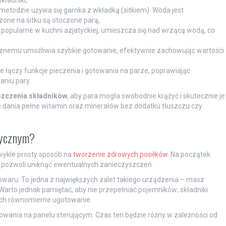
 metodzie używa się garnka z wkładką (sitkiem). Woda jest
one na sitku są otoczone parą,
, popularne w kuchni azjatyckiej, umieszcza się nad wrzącą wodą, co
rznemu umożliwia szybkie gotowanie, efektywnie zachowując wartości
 łączy funkcje pieczenia i gotowania na parze, poprawiając
niu pary.
szczenia składników
, aby para mogła swobodnie krążyć i skutecznie je
dania pełne witamin oraz minerałów bez dodatku tłuszczu czy
rycznym?
wykle prosty sposób na
tworzenie zdrowych posiłków
. Na początek
o pozwoli uniknąć ewentualnych zanieczyszczeń.
rowaru. To jedna z największych zalet takiego urządzenia – masz
arto jednak pamiętać, aby nie przepełniać pojemników; składniki
ich równomierne ugotowanie.
wania na panelu sterującym. Czas ten będzie różny w zależności od