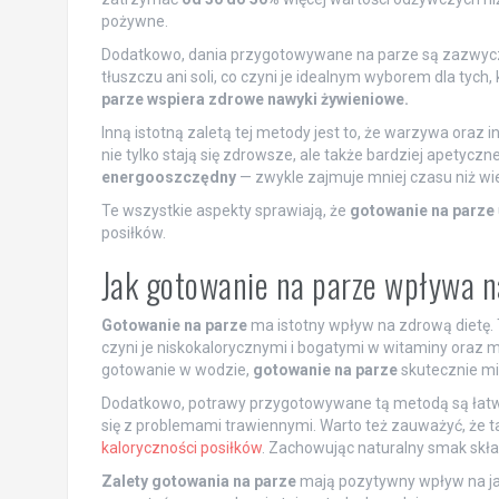
pożywne.
Dodatkowo, dania przygotowywane na parze są zazwyc
tłuszczu ani soli, co czyni je idealnym wyborem dla tych, k
parze wspiera zdrowe nawyki żywieniowe.
Inną istotną zaletą tej metody jest to, że warzywa oraz 
nie tylko stają się zdrowsze, ale także bardziej apetyczn
energooszczędny
— zwykle zajmuje mniej czasu niż wie
Te wszystkie aspekty sprawiają, że
gotowanie na parze
posiłków.
Jak gotowanie na parze wpływa n
Gotowanie na parze
ma istotny wpływ na zdrową dietę.
czyni je niskokalorycznymi i bogatymi w witaminy oraz 
gotowanie w wodzie,
gotowanie na parze
skutecznie mi
Dodatkowo, potrawy przygotowywane tą metodą są łatwiej
się z problemami trawiennymi. Warto też zauważyć, że ta 
kaloryczności posiłków
. Zachowując naturalny smak skł
Zalety gotowania na parze
mają pozytywny wpływ na ja