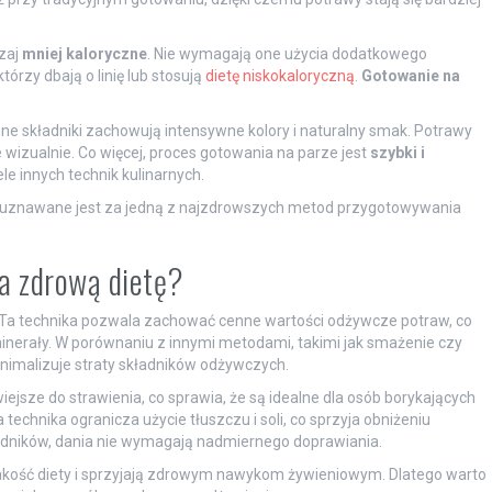
zaj
mniej kaloryczne
. Nie wymagają one użycia dodatkowego
tórzy dbają o linię lub stosują
dietę niskokaloryczną
.
Gotowanie na
inne składniki zachowują intensywne kolory i naturalny smak. Potrawy
e wizualnie. Co więcej, proces gotowania na parze jest
szybki i
le innych technik kulinarnych.
uznawane jest za jedną z najzdrowszych metod przygotowywania
a zdrową dietę?
 Ta technika pozwala zachować cenne wartości odżywcze potraw, co
minerały. W porównaniu z innymi metodami, takimi jak smażenie czy
nimalizuje straty składników odżywczych.
sze do strawienia, co sprawia, że są idealne dla osób borykających
technika ogranicza użycie tłuszczu i soli, co sprzyja obniżeniu
adników, dania nie wymagają nadmiernego doprawiania.
kość diety i sprzyjają zdrowym nawykom żywieniowym. Dlatego warto