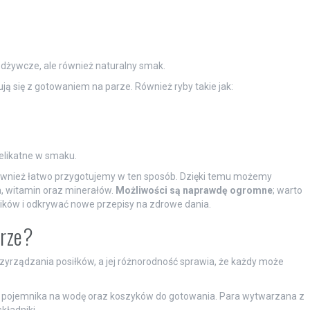
odżywcze, ale również naturalny smak.
ą się z gotowaniem na parze. Również ryby takie jak:
elikatne w smaku.
również łatwo przygotujemy w ten sposób. Dzięki temu możemy
, witamin oraz minerałów.
Możliwości są naprawdę ogromne
; warto
ków i odkrywać nowe przepisy na zdrowe dania.
arze?
yrządzania posiłków, a jej różnorodność sprawia, że każdy może
 z pojemnika na wodę oraz koszyków do gotowania. Para wytwarzana z
kładniki,