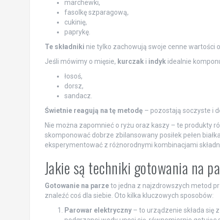
marchewki,
fasolkę szparagową,
cukinię,
paprykę.
Te składniki
nie tylko zachowują swoje cenne wartości 
Jeśli mówimy o mięsie,
kurczak
i
indyk
idealnie komponuj
łosoś,
dorsz,
sandacz.
Świetnie reagują na tę metodę
– pozostają soczyste i d
Nie można zapomnieć o ryżu oraz kaszy – te produkty 
skomponować dobrze zbilansowany posiłek pełen białka
eksperymentować z różnorodnymi kombinacjami składni
Jakie są techniki gotowania na p
Gotowanie na parze
to jedna z najzdrowszych metod prz
znaleźć coś dla siebie. Oto kilka kluczowych sposobów:
Parowar elektryczny
– to urządzenie składa się
podgrzanej wody unosi się, równomiernie gotując s