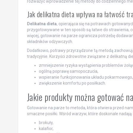
rozważyć wprowadzenie tej metody do codziennego men
Jak delikatna dieta wpływa na łatwość tr
Delikatna dieta
, opierająca się na potrawach gotowanyc
przygotowywane w ten sposób są łatwe do strawienia,
więcej, gotowanie na parze ogranicza potrzebę dodawan
składników odżywczych.
Dodatkowo, potrawy przyrządzone tą metodą zachowują 
tradycyjnie. Korzyści zdrowotne związane z delikatną di
zmniejszenie ryzyka wystąpienia problemów żoł
ogólną poprawę samopoczucia,
wspieranie funkcjonowania układu pokarmowego,
zwiększenie komfortu po posiłkach.
Jakie produkty można gotować n
Gotowanie na parze to metoda, która otwiera przed nami
smaczne posiłki. Wśród warzyw, które doskonale nadają si
brokuły,
kalafior,