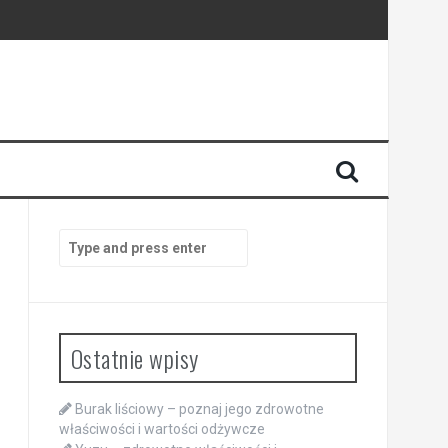
Search
for:
Ostatnie wpisy
Burak liściowy – poznaj jego zdrowotne
właściwości i wartości odżywcze