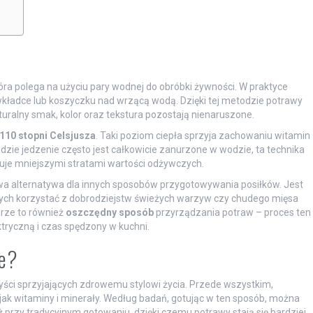
óra polega na użyciu pary wodnej do obróbki żywności. W praktyce
wkładce lub koszyczku nad wrzącą wodą. Dzięki tej metodzie potrawy
aturalny smak, kolor oraz tekstura pozostają nienaruszone.
110 stopni Celsjusza
. Taki poziom ciepła sprzyja zachowaniu witamin
dzie jedzenie często jest całkowicie zanurzone w wodzie, ta technika
kuje mniejszymi stratami wartości odżywczych.
wa alternatywa dla innych sposobów przygotowywania posiłków. Jest
ących korzystać z dobrodziejstw świeżych warzyw czy chudego mięsa
arze to również
oszczędny sposób
przyrządzania potraw – proces ten
tryczną i czas spędzony w kuchni.
ze?
zyści sprzyjających zdrowemu stylowi życia. Przede wszystkim,
ak witaminy i minerały. Według badań, gotując w ten sposób, można
 przy tradycyjnym gotowaniu, dzięki czemu potrawy stają się bardziej