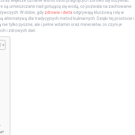
e coraz większe uznanie wśród osób pragnących zdrowo się odżywiać.
re są umieszczane nad gotującą się wodą, co pozwala na zachowanie
dżywczych. W dobie, gdy
zdrowie i dieta
odgrywają kluczową rolę w
 alternatywą dla tradycyjnych metod kulinarnych. Dzięki tej prostocie i
e tylko pyszne, ale i pełne witamin oraz minerałów, co czyni je
ch i zdrowych dań.
?
ze?