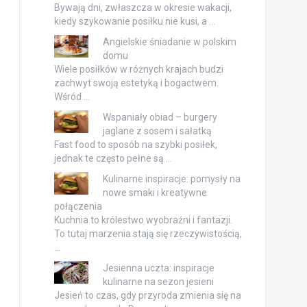
Bywają dni, zwłaszcza w okresie wakacji,
kiedy szykowanie posiłku nie kusi, a …
Angielskie śniadanie w polskim
domu
Wiele posiłków w różnych krajach budzi
zachwyt swoją estetyką i bogactwem.
Wśród …
Wspaniały obiad – burgery
jaglane z sosem i sałatką
Fast food to sposób na szybki posiłek,
jednak te często pełne są …
Kulinarne inspiracje: pomysły na
nowe smaki i kreatywne
połączenia
Kuchnia to królestwo wyobraźni i fantazji.
To tutaj marzenia stają się rzeczywistością,
…
Jesienna uczta: inspiracje
kulinarne na sezon jesieni
Jesień to czas, gdy przyroda zmienia się na