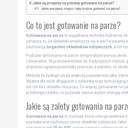
Jakie są przepisy na potrawy gotowane na parze?
Jakie warzywa, mięso i ryby można gotować na parze?
Co to jest gotowanie na parze?
Gotowanie na parze
to wyjątkowa technika kulinarna, kt
oznacza to, że składniki umieszcza się w perforowanej 
zachowują
bogactwo składników odżywczych
, a ich n
Podczas gotowania na parze temperatura wynosi około
i minerałów. W przeciwieństwie do tradycyjnych metod, g
znacznie ogranicza kontakt żywności z płynem, co skut
Metoda ta zyskuje coraz większą popularność jako zdro
idealna dla osób dbających o sylwetkę oraz tych pragn
lub ryb bez dodatku tłuszczu. Co więcej, gotowanie na p
przebiega szybko, co pozwala zaoszczędzić energię elek
Jakie są zalety gotowania na par
Gotowanie na parze
to metoda, która oferuje wiele kor
pozwala ona zachować cenne składniki odżywcze, takie j
zatrzymać
od 30 do 50%
więcej wartości odżywczych niż