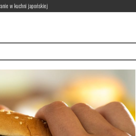
anie w kuchni japońskiej
 i wpływ na zdrowie
 zastosowanie w kuchni
dy się wykonuje i jak wygląda bezpieczeństwo badania
ca: właściwości i źródła
właściwości i wartości odżywcze