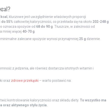
kcal?
 kcal
, kluczowe jest uwzględnienie właściwych proporcji
5 do 55%
całkowitej kaloryczności, co przekłada się na około
202-248 g
 co oznacza spożycie od
68 do 90 g
. Tłuszcze, w zależności od
a mniej więcej
40-70 g
.
o minimalne zalecane spożycie wynosi przynajmniej
25 g
dziennie.
mność z jedzenia, ale również dostarcza istotnych witamin i
ki oraz
zdrowe przekąski
– warto postawić na:
wić kontrolowanie kaloryczności oraz składu diety.
To wszystko ma
 oraz aktywnego stylu życia.