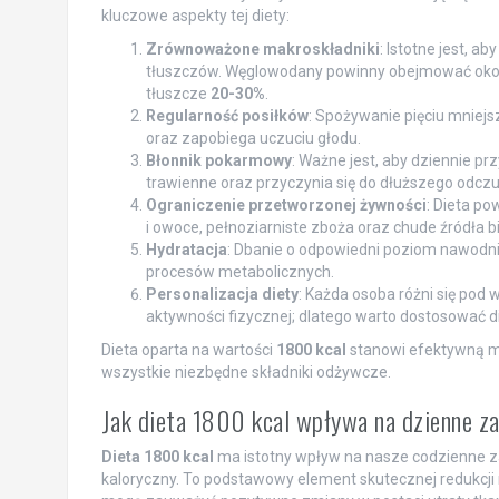
kluczowe aspekty tej diety:
Zrównoważone makroskładniki
: Istotne jest, a
tłuszczów. Węglowodany powinny obejmować ok
tłuszcze
20-30%
.
Regularność posiłków
: Spożywanie pięciu mniejs
oraz zapobiega uczuciu głodu.
Błonnik pokarmowy
: Ważne jest, aby dziennie p
trawienne oraz przyczynia się do dłuższego odczu
Ograniczenie przetworzonej żywności
: Dieta po
i owoce, pełnoziarniste zboża oraz chude źródła bi
Hydratacja
: Dbanie o odpowiedni poziom nawodnie
procesów metabolicznych.
Personalizacja diety
: Każda osoba różni się pod
aktywności fizycznej; dlatego warto dostosować d
Dieta oparta na wartości
1800 kcal
stanowi efektywną me
wszystkie niezbędne składniki odżywcze.
Jak dieta 1800 kcal wpływa na dzienne z
Dieta 1800 kcal
ma istotny wpływ na nasze codzienne 
kaloryczny. To podstawowy element skutecznej redukcji 