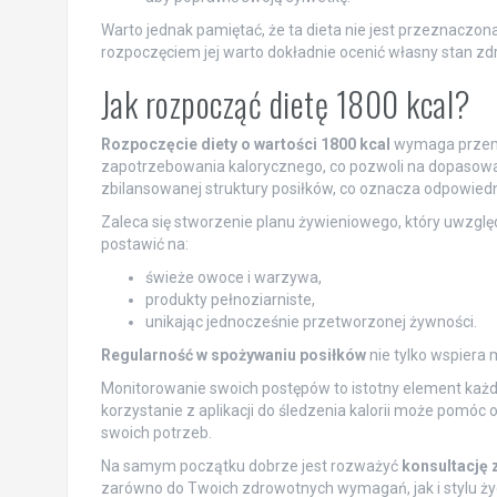
Warto jednak pamiętać, że ta dieta nie jest przeznaczona
rozpoczęciem jej warto dokładnie ocenić własny stan zdro
Jak rozpocząć dietę 1800 kcal?
Rozpoczęcie diety o wartości 1800 kcal
wymaga przemyś
zapotrzebowania kalorycznego, co pozwoli na dopasowan
zbilansowanej struktury posiłków, co oznacza odpowied
Zaleca się stworzenie planu żywieniowego, który uwzgl
postawić na:
świeże owoce i warzywa,
produkty pełnoziarniste,
unikając jednocześnie przetworzonej żywności.
Regularność w spożywaniu posiłków
nie tylko wspiera 
Monitorowanie swoich postępów to istotny element każ
korzystanie z aplikacji do śledzenia kalorii może pomóc
swoich potrzeb.
Na samym początku dobrze jest rozważyć
konsultację 
zarówno do Twoich zdrowotnych wymagań, jak i stylu życ