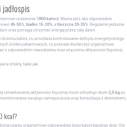
i jadłospis
ganizmowi codziennie
1800 kalorii
. Ważne jest, aby odpowiednio
nowić
45-55%
,
białko
15-20%
, a
tłuszcze
20-35%
. Regularne jedzenie
izm oraz pomaga utrzymać energię przez cały dzień.
 liczeniu kalorii, co umożliwia kontrolowanie deficytu energetycznego.
rodnych źródeł pokarmowych, co pozwala dostarczyć organizmowi
ać o odpowiednim nawodnieniu oraz włączeniu aktywności fizycznej
ne efekty, takie jak:
zy umiarkowanej aktywności fizycznej może schudnąć około
2,5 kg
po
t monitorowanie swojego samopoczucia oraz konsultacja z dietetykiem,
0 kcal?
dostarczaniu organizmowi odpowiedniej ilości kalorii każdego dnia. Oto