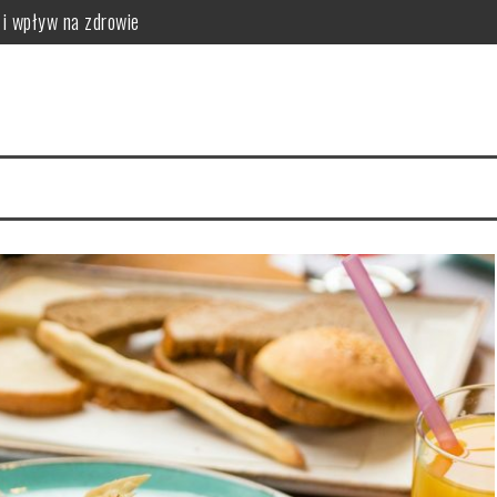
 i wpływ na zdrowie
 zastosowanie w kuchni
dy się wykonuje i jak wygląda bezpieczeństwo badania
ca: właściwości i źródła
dżywiać i schudnąć?
anie w kuchni japońskiej