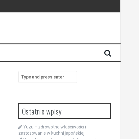
Search
for:
Ostatnie wpisy
Yuzu – zdrowotne właściwości i
zastosowanie w kuchni japońskiej