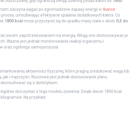
i tłuszczowej, gdy ograniczą swoją dzienną podaż kalorii do
1800
.
rganizm zaczyna sięgać po zgromadzone zapasy energii w
tkance
n proces, umożliwiając efektywne spalanie dodatkowych kalorii. Co
nie
1800 kcal
może przyczynić się do spadku masy ciała o około
0,5 do
dzać swoim zapotrzebowaniem na energię. Mogą one dostosowywać je
h. Ważne jest jednak monitorowanie reakcji organizmu i
ów oraz ogólnego samopoczucia.
umiarkowanej aktywności fizycznej, które pragną zredukować wagę lub
 jak i mężczyzn. Kluczowe jest jednak dostosowanie planu
skonsultować się z dietetykiem.
gólnie skorzystać z tego modelu żywienia. Dzięki diecie 1800 kcal
 kilogramów. Na przykład: