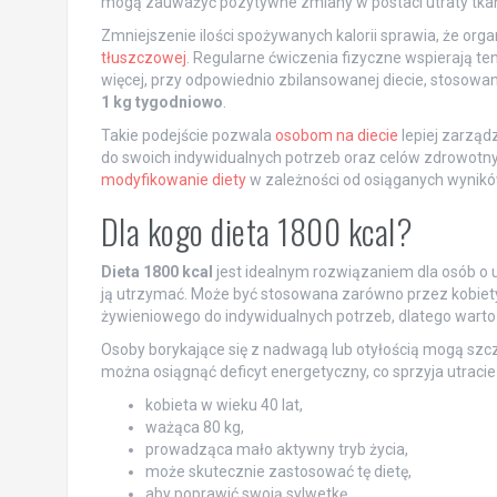
mogą zauważyć pozytywne zmiany w postaci utraty tkank
Zmniejszenie ilości spożywanych kalorii sprawia, że o
tłuszczowej
. Regularne ćwiczenia fizyczne wspierają te
więcej, przy odpowiednio zbilansowanej diecie, stosowa
1 kg tygodniowo
.
Takie podejście pozwala
osobom na diecie
lepiej zarzą
do swoich indywidualnych potrzeb oraz celów zdrowotnyc
modyfikowanie diety
w zależności od osiąganych wynik
Dla kogo dieta 1800 kcal?
Dieta 1800 kcal
jest idealnym rozwiązaniem dla osób o 
ją utrzymać. Może być stosowana zarówno przez kobiety,
żywieniowego do indywidualnych potrzeb, dlatego warto 
Osoby borykające się z nadwagą lub otyłością mogą szcze
można osiągnąć deficyt energetyczny, co sprzyja utracie
kobieta w wieku 40 lat,
ważąca 80 kg,
prowadząca mało aktywny tryb życia,
może skutecznie zastosować tę dietę,
aby poprawić swoją sylwetkę.