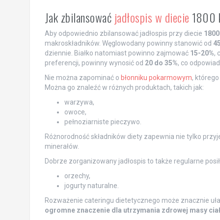
Jak zbilansować
jadłospis w diecie
1800 
Aby odpowiednio zbilansować jadłospis przy diecie
1800
makroskładników. Węglowodany powinny stanowić od
4
dziennie. Białko natomiast powinno zajmować
15-20%
,
preferencji, powinny wynosić od
20 do 35%
, co odpowiad
Nie można zapominać o
błonniku pokarmowym
, któreg
Można go znaleźć w różnych produktach, takich jak:
warzywa,
owoce,
pełnoziarniste pieczywo.
Różnorodność składników diety zapewnia nie tylko przyje
minerałów.
Dobrze zorganizowany jadłospis to także regularne posił
orzechy,
jogurty naturalne.
Rozważenie cateringu dietetycznego może znacznie ułat
ogromne znaczenie dla utrzymania zdrowej masy ciała