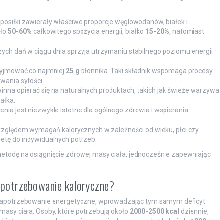
by posiłki zawierały właściwe proporcje węglowodanów, białek i
oło
50-60%
całkowitego spożycia energii, białko
15-20%
, natomiast
zych dań w ciągu dnia sprzyja utrzymaniu stabilnego poziomu energii
rzyjmować co najmniej
25 g
błonnika. Taki składnik wspomaga procesy
wania sytości.
winna opierać się na naturalnych produktach, takich jak świeże warzywa
ałka.
nia jest niezwykle istotne dla ogólnego zdrowia i wspierania
 względem wymagań kalorycznych w zależności od wieku, płci czy
ietę do indywidualnych potrzeb.
todę na osiągnięcie zdrowej masy ciała, jednocześnie zapewniając
apotrzebowanie kaloryczne?
zapotrzebowanie energetyczne, wprowadzając tym samym deficyt
masy ciała. Osoby, które potrzebują około
2000-2500 kcal
dziennie,