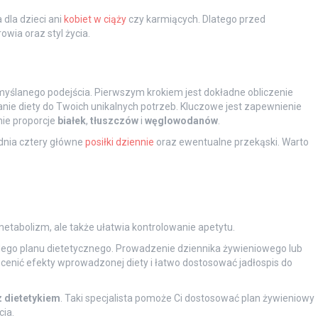
 dla dzieci ani
kobiet w ciąży
czy karmiących. Dlatego przed
wia oraz styl życia.
lanego podejścia. Pierwszym krokiem jest dokładne obliczenie
ie diety do Twoich unikalnych potrzeb. Kluczowe jest zapewnienie
nie proporcje
białek
,
tłuszczów
i
węglowodanów
.
ędnia cztery główne
posiłki dziennie
oraz ewentualne przekąski. Warto
metabolizm, ale także ułatwia kontrolowanie apetytu.
dego planu dietetycznego. Prowadzenie dziennika żywieniowego lub
 ocenić efekty wprowadzonej diety i łatwo dostosować jadłospis do
z dietetykiem
. Taki specjalista pomoże Ci dostosować plan żywieniowy
ia.