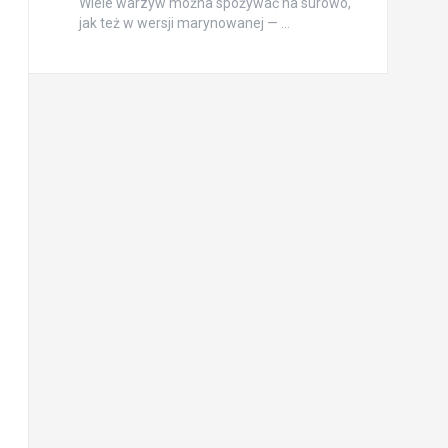
Wiele warzyw można spożywać na surowo,
jak też w wersji marynowanej — …