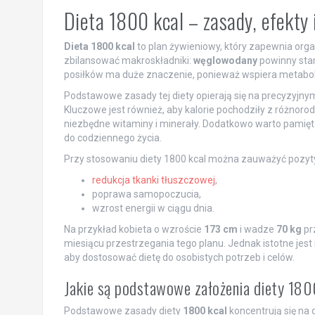
Dieta 1800 kcal – zasady, efekty 
Dieta 1800 kcal
to plan żywieniowy, który zapewnia or
zbilansować makroskładniki:
węglowodany
powinny sta
posiłków ma duże znaczenie, ponieważ wspiera metabol
Podstawowe zasady tej diety opierają się na precyzyjnym
Kluczowe jest również, aby kalorie pochodziły z różno
niezbędne witaminy i minerały. Dodatkowo warto pamięt
do codziennego życia.
Przy stosowaniu diety 1800 kcal można zauważyć pozytyw
redukcja tkanki tłuszczowej
,
poprawa samopoczucia,
wzrost energii w ciągu dnia.
Na przykład kobieta o wzroście
173 cm
i wadze
70 kg
pr
miesiącu przestrzegania tego planu. Jednak istotne jes
aby dostosować dietę do osobistych potrzeb i celów.
Jakie są podstawowe założenia diety 180
Podstawowe zasady diety
1800 kcal
koncentrują się na 