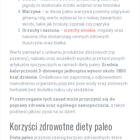
jagody to doskonałe źródło witamin oraz błonnika.
Warzywa
– w diecie paleo warzywa powinny odgrywać
główną rolę, warto wybierać te o niskiej zawartości
skrobi, takie jak brokuły, szpinak czy papryka.
Orzechy i nasiona
–
orzechy włoskie
, migdały oraz
nasiona chia dostarczają cennych zdrowych
tłuszczów oraz białka.
Warto pamiętać o unikaniu produktów zbożowych (np.
pszenicy), nabiału oraz wszelkich wysoko przetworzonych
artykułów spożywczych w ramach diety paleo.
Średnia
kaloryczność 3-dniowego jadłospisu wynosi około 1850
kcal dziennie.
Dodatkowo nie zapominaj o odpowiednim
nawodnieniu organizmu poprzez picie wody oraz ziołowych
herbatek bez dodatku cukru czy słodzików.
Przestrzeganie tych zasad może przyczynić się do
poprawy zdrowia oraz ogólnego samopoczucia
, a także
podnieść jakość życia na co dzień.
Korzyści zdrowotne diety paleo
Dieta paleo
przynosi szereg korzyści zdrowotnych, które