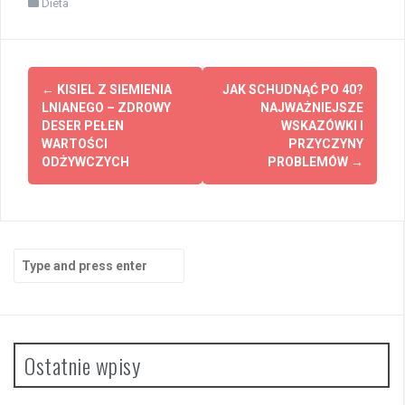
Dieta
Post
←
KISIEL Z SIEMIENIA
JAK SCHUDNĄĆ PO 40?
navigation
LNIANEGO – ZDROWY
NAJWAŻNIEJSZE
DESER PEŁEN
WSKAZÓWKI I
WARTOŚCI
PRZYCZYNY
ODŻYWCZYCH
PROBLEMÓW
→
Search
for:
Ostatnie wpisy