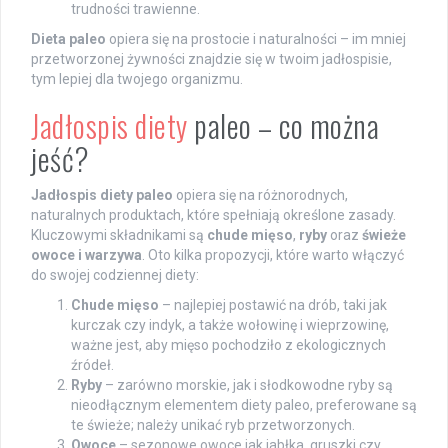
trudności trawienne.
Dieta paleo
opiera się na prostocie i naturalności – im mniej
przetworzonej żywności znajdzie się w twoim jadłospisie,
tym lepiej dla twojego organizmu.
Jadłospis diety
paleo – co można
jeść?
Jadłospis diety paleo
opiera się na różnorodnych,
naturalnych produktach, które spełniają określone zasady.
Kluczowymi składnikami są
chude mięso
,
ryby
oraz
świeże
owoce i warzywa
. Oto kilka propozycji, które warto włączyć
do swojej codziennej diety:
Chude mięso
– najlepiej postawić na drób, taki jak
kurczak czy indyk, a także wołowinę i wieprzowinę,
ważne jest, aby mięso pochodziło z ekologicznych
źródeł.
Ryby
– zarówno morskie, jak i słodkowodne ryby są
nieodłącznym elementem diety paleo, preferowane są
te świeże; należy unikać ryb przetworzonych.
Owoce
– sezonowe owoce jak jabłka, gruszki czy