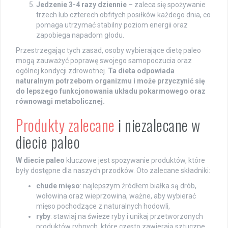
Jedzenie 3-4 razy dziennie
– zaleca się spożywanie
trzech lub czterech obfitych posiłków każdego dnia, co
pomaga utrzymać stabilny poziom energii oraz
zapobiega napadom głodu.
Przestrzegając tych zasad, osoby wybierające dietę paleo
mogą zauważyć poprawę swojego samopoczucia oraz
ogólnej kondycji zdrowotnej.
Ta dieta odpowiada
naturalnym potrzebom organizmu i może przyczynić się
do lepszego funkcjonowania układu pokarmowego oraz
równowagi metabolicznej.
Produkty zalecane
i niezalecane w
diecie paleo
W diecie paleo
kluczowe jest spożywanie produktów, które
były dostępne dla naszych przodków. Oto zalecane składniki:
chude mięso
: najlepszym źródłem białka są drób,
wołowina oraz wieprzowina, ważne, aby wybierać
mięso pochodzące z naturalnych hodowli,
ryby
: stawiaj na świeże ryby i unikaj przetworzonych
produktów rybnych, które często zawierają sztuczne