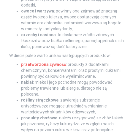
dodatki,
owoce i warzywa
: powinny one zajmować znaczną
część twojego talerza, owoce dostarczają cennych
witamin oraz błonnika, natomiast warzywa są bogate
w minerały i antyoksydanty,
orzechy i nasiona
: to doskonałe źródło zdrowych
tłuszczów oraz białka roślinnego, pamiętaj jednak o ich
ilości, ponieważ są dość kaloryczne.
W diecie paleo warto unikać następujących produktów:
przetworzona żywność
: produkty z dodatkami
chemicznymi, konserwantami oraz prostymi cukrami
powinny być całkowicie wyeliminowane,
nabiał
: mleko i jego pochodne mogą powodować
problemy trawienne lub alergie, dlatego nie są
polecane,
rośliny strączkowe
: zawierają substancje
antyodżywcze mogące utrudniać wchłanianie
wartościowych składników odżywczych,
produkty zbożowe
: należy rezygnować ze zbóż takich
jak pszenica, ryż czy kukurydza ze względu na ich
wpływ na poziom cukru we krwi oraz potencjalne