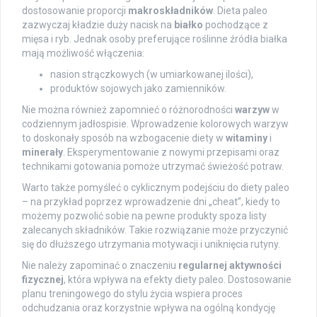
dostosowanie proporcji
makroskładników
. Dieta paleo
zazwyczaj kładzie duży nacisk na
białko
pochodzące z
mięsa i ryb. Jednak osoby preferujące roślinne źródła białka
mają możliwość włączenia:
nasion strączkowych (w umiarkowanej ilości),
produktów sojowych jako zamienników.
Nie można również zapomnieć o różnorodności
warzyw
w
codziennym jadłospisie. Wprowadzenie kolorowych warzyw
to doskonały sposób na wzbogacenie diety w
witaminy
i
minerały
. Eksperymentowanie z nowymi przepisami oraz
technikami gotowania pomoże utrzymać świeżość potraw.
Warto także pomyśleć o cyklicznym podejściu do diety paleo
– na przykład poprzez wprowadzenie dni „cheat”, kiedy to
możemy pozwolić sobie na pewne produkty spoza listy
zalecanych składników. Takie rozwiązanie może przyczynić
się do dłuższego utrzymania motywacji i uniknięcia rutyny.
Nie należy zapominać o znaczeniu
regularnej aktywności
fizycznej
, która wpływa na efekty diety paleo. Dostosowanie
planu treningowego do stylu życia wspiera proces
odchudzania oraz korzystnie wpływa na ogólną kondycję