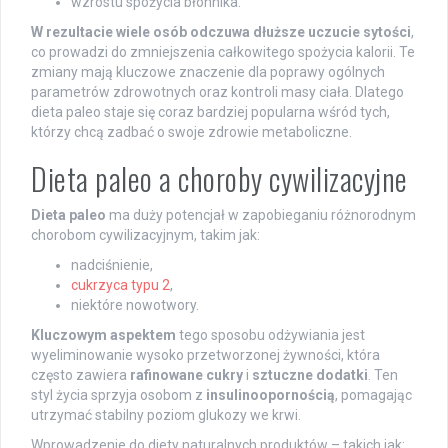
wzrostu spożycia błonnika.
W rezultacie wiele osób odczuwa dłuższe uczucie sytości
,
co prowadzi do zmniejszenia całkowitego spożycia kalorii. Te
zmiany mają kluczowe znaczenie dla poprawy ogólnych
parametrów zdrowotnych oraz kontroli masy ciała. Dlatego
dieta paleo staje się coraz bardziej popularna wśród tych,
którzy chcą zadbać o swoje zdrowie metaboliczne.
Dieta paleo a choroby cywilizacyjne
Dieta paleo
ma duży potencjał w zapobieganiu różnorodnym
chorobom cywilizacyjnym, takim jak:
nadciśnienie,
cukrzyca typu 2
,
niektóre nowotwory.
Kluczowym aspektem
tego sposobu odżywiania jest
wyeliminowanie wysoko przetworzonej żywności, która
często zawiera
rafinowane cukry
i
sztuczne dodatki
. Ten
styl życia sprzyja osobom z
insulinoopornością
, pomagając
utrzymać stabilny poziom glukozy we krwi.
Wprowadzenie do diety naturalnych produktów – takich jak: