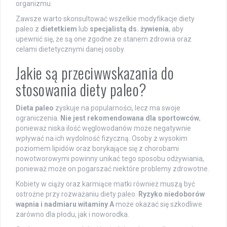
organizmu.
Zawsze warto skonsultować wszelkie modyfikacje diety
paleo z
dietetkiem
lub
specjalistą ds. żywienia
, aby
upewnić się, że są one zgodne ze stanem zdrowia oraz
celami dietetycznymi danej osoby.
Jakie są przeciwwskazania do
stosowania diety paleo?
Dieta paleo
zyskuje na popularności, lecz ma swoje
ograniczenia.
Nie jest rekomendowana dla sportowców
,
ponieważ niska ilość węglowodanów może negatywnie
wpływać na ich wydolność fizyczną. Osoby z wysokim
poziomem lipidów oraz borykające się z chorobami
nowotworowymi powinny unikać tego sposobu odżywiania,
ponieważ może on pogarszać niektóre problemy zdrowotne.
Kobiety w ciąży oraz karmiące matki również muszą być
ostrożne przy rozważaniu diety paleo.
Ryzyko niedoborów
wapnia i nadmiaru witaminy A
może okazać się szkodliwe
zarówno dla płodu, jak i noworodka.