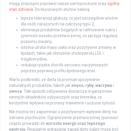
mogą znacząco poprawić nasze samopoczucie oraz
ogólny
stan zdrowia
. Do kluczowych atutów należą:
lepsza tolerancja glukozy, co jest szczególnie istotne
dla osób narażonych na cukrzycę typu 2,
eliminacja produktów bogatych w rafinowane cukry i
żywności wysoko przetworzonej, co sprzyja regulacji
poziomu insuliny,
istotna utrata masy ciała oraz pozytywne zmiany w
lipidach, takie jak obniżenie cholesterolu LDL i
trójglicerydów,
redukcja ryzyka chorób sercowo-naczyniowych
poprzez poprawę profilu lipidowego krwi.
Warto podkreślić, że dieta ta promuje spożywanie
naturalnych produktów, takich jak
mięso
,
ryby
,
warzywa
i
owoce
. Taki sposób odżywiania dostarcza organizmowi
cennych składników odżywczych oraz błonnika, co
korzystnie wpływa na procesy trawienne i uczucie sytości.
Nie można też zapominać o pozytywnym wpływie diety na
zdrowie psychiczne. Ograniczenie przetworzonej żywności
często prowadzi do
wzrostu energii oraz lepszego
nastroju
. Regularne wdrażanie zasad diety paleo może być