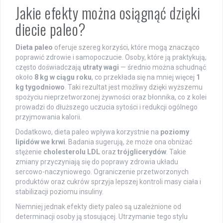
Jakie efekty można osiągnąć dzięki
diecie paleo?
Dieta paleo
oferuje szereg korzyści, które mogą znacząco
poprawić zdrowie i samopoczucie. Osoby, które ją praktykują,
często doświadczają
utraty wagi
— średnio można schudnąć
około
8 kg w ciągu roku
, co przekłada się na mniej więcej
1
kg tygodniowo
. Taki rezultat jest możliwy dzięki wyższemu
spożyciu nieprzetworzonej żywności oraz błonnika, co z kolei
prowadzi do dłuższego uczucia sytości i redukcji ogólnego
przyjmowania kalorii.
Dodatkowo, dieta paleo wpływa korzystnie na
poziomy
lipidów we krwi
. Badania sugerują, że może ona obniżać
stężenie
cholesterolu LDL
oraz
trójglicerydów
. Takie
zmiany przyczyniają się do poprawy zdrowia układu
sercowo-naczyniowego. Ograniczenie przetworzonych
produktów oraz cukrów sprzyja lepszej kontroli masy ciała i
stabilizacji poziomu insuliny.
Niemniej jednak efekty diety paleo są uzależnione od
determinacji osoby ją stosującej. Utrzymanie tego stylu