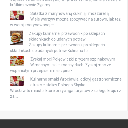
krótkim czasie Żyjemy …
Sałatka z marynowaną cukinią i mozzarellą
Wiele warzyw można spożywać na surowo, jak też
w wersji marynowanej — …
Zakupy kulinarne: przewodnik po sklepach i
składnikach do udanych potraw
Zakupy kulinarne: przewodnik po sklepach i
składnikach do udanych potraw Kulinaria to …
Zyskaj moc! Polędwiczki z ryżem szpinakowym
W mocnym ciele, mocny duch. Zyskaj moc ze
wspaniałym przepisem na szpinak …
Kulinarne smaki Wrocławia: odkryj gastronomiczne
atrakcje stolicy Dolnego Śląska
Wrocław to miasto, które przyciąga turystów z całego kraju i z
za …