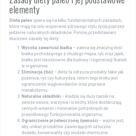
elementy
Dieta paleo
opiera się na kilku fundamentalnych zasadach,
które mają na celu wspieranie zdrowego stylu życia poprzez
jedzenie naturalnych składników. Poniżej przedstawiam
kluczowe zasady tej diety:
Wysoka zawartość białka
– zaleca się znaczną ilość
białka pochodzącego z chudego mięsa, ryb oraz jajek,
białko jest nieodzowne dla budowy i regeneracji tkanek
w organizmie.
Eliminacja zbóż
– dieta ta odrzuca produkty takie jak
pszenica, ryż czy kukurydza, celem tego kroku jest
ograniczenie węglowodanów oraz poprawa
metabolizmu.
Naturalne składniki
– kładzie się duży nacisk na
świeże owoce, warzywa i orzechy, które dostarczają
cennych witamin i minerałów potrzebnych do
prawidłowego funkcjonowania organizmu.
Ograniczenie przetworzonej żywności
– ważne jest,
aby unikać produktów zawierających sztuczne
dodatki, konserwanty czy słodziki chemiczne.