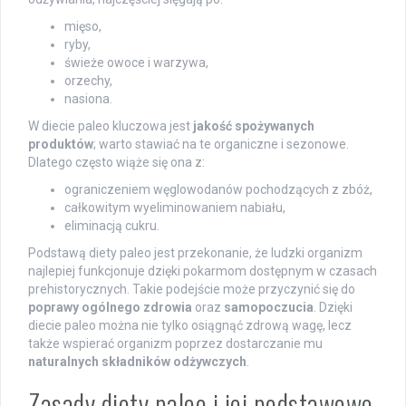
mięso,
ryby,
świeże owoce i warzywa,
orzechy,
nasiona.
W diecie paleo kluczowa jest
jakość spożywanych
produktów
; warto stawiać na te organiczne i sezonowe.
Dlatego często wiąże się ona z:
ograniczeniem węglowodanów pochodzących z zbóż,
całkowitym wyeliminowaniem nabiału,
eliminacją cukru.
Podstawą diety paleo jest przekonanie, że ludzki organizm
najlepiej funkcjonuje dzięki pokarmom dostępnym w czasach
prehistorycznych. Takie podejście może przyczynić się do
poprawy ogólnego zdrowia
oraz
samopoczucia
. Dzięki
diecie paleo można nie tylko osiągnąć zdrową wagę, lecz
także wspierać organizm poprzez dostarczanie mu
naturalnych składników odżywczych
.
Zasady diety paleo i jej podstawowe