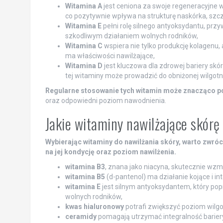
Witamina A
jest ceniona za swoje regeneracyjne w
co pozytywnie wpływa na strukturę naskórka, szcze
Witamina E
pełni rolę silnego antyoksydantu, przy
szkodliwym działaniem wolnych rodników,
Witamina C
wspiera nie tylko produkcję kolagenu, 
ma właściwości nawilżające,
Witamina D
jest kluczowa dla zdrowej bariery skó
tej witaminy może prowadzić do obniżonej wilgotnośc
Regularne stosowanie tych witamin może znacząco po
oraz odpowiedni poziom nawodnienia.
Jakie witaminy nawilżające skór
Wybierając witaminy do nawilżania skóry, warto zwróc
na jej kondycję oraz poziom nawilżenia.
witamina B3
, znana jako niacyna, skutecznie wzma
witamina B5
(d-pantenol) ma działanie kojące i 
witamina E
jest silnym antyoksydantem, który po
wolnych rodników,
kwas hialuronowy
potrafi zwiększyć poziom wilgo
ceramidy
pomagają utrzymać integralność bariery 