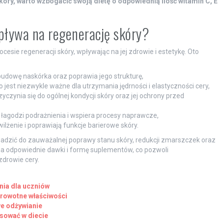
óry, warto wzbogacić swoją dietę o odpowiednią ilość witamin C, E
pływa na regenerację skóry?
esie regeneracji skóry, wpływając na jej zdrowie i estetykę. Oto
udowę naskórka oraz poprawia jego strukturę,
 jest niezwykle ważne dla utrzymania jędrności i elastyczności cery,
czynia się do ogólnej kondycji skóry oraz jej ochrony przed
, łagodzi podrażnienia i wspiera procesy naprawcze,
ilżenie i poprawiają funkcje barierowe skóry.
dzić do zauważalnej poprawy stanu skóry, redukcji zmarszczek oraz
na odpowiednie dawki i formę suplementów, co pozwoli
drowie cery.
nia dla uczniów
zdrowotne właściwości
we odżywianie
osować w diecie