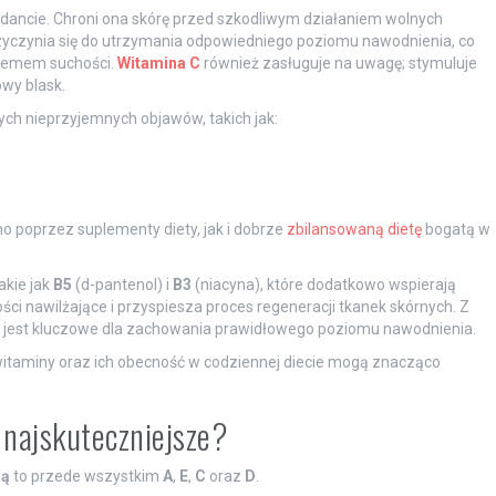
ancie. Chroni ona skórę przed szkodliwym działaniem wolnych
rzyczynia się do utrzymania odpowiedniego poziomu nawodnienia, co
oblemem suchości.
Witamina C
również zasługuje na uwagę; stymuluje
owy blask.
ch nieprzyjemnych objawów, takich jak:
o poprzez suplementy diety, jak i dobrze
zbilansowaną dietę
bogatą w
akie jak
B5
(d-pantenol) i
B3
(niacyna), które dodatkowo wspierają
ci nawilżające i przyspiesza proces regeneracji tkanek skórnych. Z
co jest kluczowe dla zachowania prawidłowego poziomu nawodnienia.
itaminy oraz ich obecność w codziennej diecie mogą znacząco
 najskuteczniejsze?
rą
to przede wszystkim
A
,
E
,
C
oraz
D
.