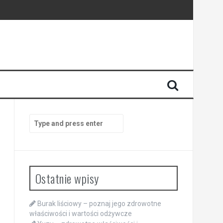
Search
for:
Ostatnie wpisy
Burak liściowy – poznaj jego zdrowotne
właściwości i wartości odżywcze