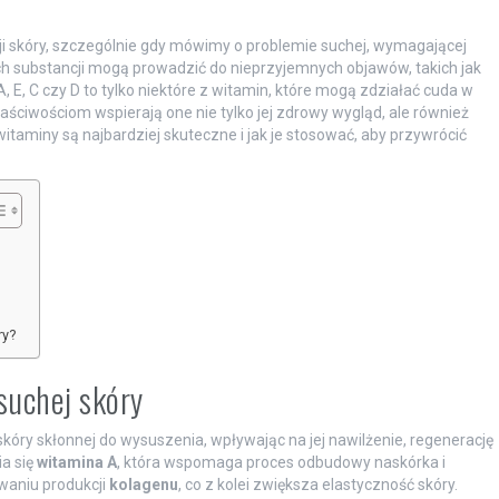
i skóry, szczególnie gdy mówimy o problemie suchej, wymagającej
ych substancji mogą prowadzić do nieprzyjemnych objawów, takich jak
 E, C czy D to tylko niektóre z witamin, które mogą zdziałać cuda w
łaściwościom wspierają one nie tylko jej zdrowy wygląd, ale również
taminy są najbardziej skuteczne i jak je stosować, aby przywrócić
ry?
 suchej skóry
kóry skłonnej do wysuszenia, wpływając na jej nawilżenie, regenerację
a się
witamina A
, która wspomaga proces odbudowy naskórka i
owaniu produkcji
kolagenu
, co z kolei zwiększa elastyczność skóry.