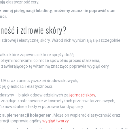
ają elastyczność cery.
iennej pielęgnacji lub diety, możemy znacznie poprawić stan
oci.
zność i zdrowie skóry?
zdrowej i elastycznej skóry. Wśród nich wyróżniają się szczególnie
iałka, które zapewnia skórze sprężystość,
olnymi rodnikami, co może spowolnić proces starzenia,
 zawierającego tę witaminę znacząco poprawia wygląd cery.
i UV oraz zanieczyszczeń środowiskowych,
jej gładkości i elastyczności.
 elastyny – białek odpowiedzialnych za
jędrność skóry
,
sto znajduje zastosowanie w kosmetykach przeciwstarzeniowych,
 zauważalne efekty w poprawie kondycji cery.
z suplementacji kolagenem.
Może on wspierać elastyczność oraz
eracji i poprawia ogólny
wygląd twarzy
.