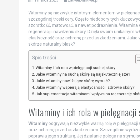
1 marca 2025
EatMeDrinkMe.pl
Witaminy są niezwykle istotnym elementem w pielęgnacj
szczególnej troski cery. Często niedobory tych kluczow
szorstkość, matowość, a nawet podrażnienia. Witamina A,
regeneracji i nawilżeniu skóry. Dzięki swoim unikalnym w
elastyczność oraz ochronę przed uszkodzeniami. Jakie wi
skórze naturalny blask?
Spis treści
Witaminy i ich rola w pielęgnacji suchej skóry
Jakie witaminy na suchą skórę są najskuteczniejsze?
Jakie witaminy nawilżające skórę wybrać?
Jakie witaminy wspierają elastyczność i zdrowie skóry?
Jak suplementacja witaminami wpływa na regenerację skó
Witaminy i ich rola w pielęgnacji
Witaminy
odgrywają niezwykle ważną rolę w pielęgnacji s
oraz ochronę przed uszkodzeniami. Szczególnie wyróżni
poprawia jego strukturę. Jej działanie polega na stymul