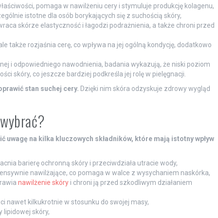
łaściwości, pomaga w nawilżeniu cery i stymuluje produkcję kolagenu,
gólnie istotne dla osób borykających się z suchością skóry,
wraca skórze elastyczność i łagodzi podrażnienia, a także chroni przed
ale także rozjaśnia cerę, co wpływa na jej ogólną kondycję, dodatkowo
rnej i odpowiedniego nawodnienia, badania wykazują, że niski poziom
i skóry, co jeszcze bardziej podkreśla jej rolę w pielęgnacji.
prawić stan suchej cery.
Dzięki nim skóra odzyskuje zdrowy wygląd
ę wybrać?
ić uwagę na kilka kluczowych składników, które mają istotny wpływ
cnia barierę ochronną skóry i przeciwdziała utracie wody,
intensywnie nawilżające, co pomaga w walce z wysychaniem naskórka,
prawia
nawilżenie skóry
i chroni ją przed szkodliwym działaniem
ci nawet kilkukrotnie w stosunku do swojej masy,
lipidowej skóry,