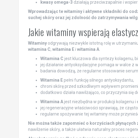
kwasy omega-3
działają przeciwzapalnie i wspier
Wprowadzając te witaminy i aktywne składniki do codz
suchej skóry oraz jej zdolność do zatrzymywania wilg
Jakie witaminy wspierają elastyc
Witaminy
odgrywają niezwykle istotną rolę w utrzymaniu 
witamina C
,
witamina E
i
witamina A
.
Witamina C
jest kluczowa dla syntezy kolagenu, b
jej działanie antyoksydacyjne pomaga w walce z w
badania dowodzą, że regularne stosowanie serum
Witamina E
pełni funkcję silnego antyoksydantu,
chroni skórę przed szkodliwym wpływem promien
dodatkowo działa nawilżająco, co przyczynia się do 
Witamina A
jest niezbędna w produkcji kolagenu i
jej regeneracyjne właściwości sprawiają, że czę
regularne spożywanie tej witaminy może przynieść
Nie można także zapomnieć o korzyściach płynących 
nawilżenie skóry, a także ułatwia naturalny proces regen