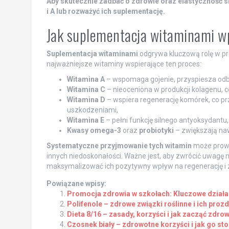
Aby skutecznie zadbać o zdrowie oraz elastyczność sk
i A lub rozważyć ich suplementację.
Jak suplementacja witaminami w
Suplementacja witaminami
odgrywa kluczową rolę w proc
najważniejsze witaminy wspierające ten proces:
Witamina A
– wspomaga gojenie, przyspiesza odb
Witamina C
– nieoceniona w produkcji kolagenu, co
Witamina D
– wspiera regenerację komórek, co przy
uszkodzeniami,
Witamina E
– pełni funkcję silnego antyoksydantu
Kwasy omega-3
oraz
probiotyki
– zwiększają naw
Systematyczne przyjmowanie tych witamin
może prowa
innych niedoskonałości. Ważne jest, aby zwrócić uwagę 
maksymalizować ich pozytywny wpływ na regenerację i z
Powiązane wpisy:
Promocja zdrowia w szkołach: Kluczowe działa
Polifenole – zdrowe związki roślinne i ich pro
Dieta 8/16 – zasady, korzyści i jak zacząć zdro
Czosnek biały – zdrowotne korzyści i jak go st