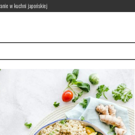
anie w kuchni japońskiej
 i wpływ na zdrowie
 zastosowanie w kuchni
dy się wykonuje i jak wygląda bezpieczeństwo badania
ca: właściwości i źródła
właściwości i wartości odżywcze