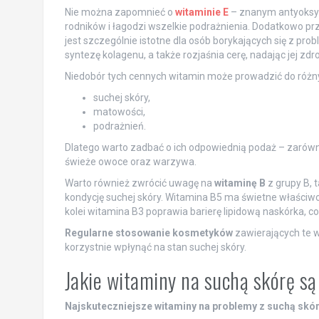
Nie można zapomnieć o
witaminie E
– znanym antyoksyd
rodników i łagodzi wszelkie podrażnienia. Dodatkowo p
jest szczególnie istotne dla osób borykających się z pr
syntezę kolagenu, a także rozjaśnia cerę, nadając jej zdr
Niedobór tych cennych witamin może prowadzić do różny
suchej skóry,
matowości,
podrażnień.
Dlatego warto zadbać o ich odpowiednią podaż – zarówn
świeże owoce oraz warzywa.
Warto również zwrócić uwagę na
witaminę B
z grupy B, t
kondycję suchej skóry. Witamina B5 ma świetne właściwoś
kolei witamina B3 poprawia barierę lipidową naskórka, 
Regularne stosowanie kosmetyków
zawierających te w
korzystnie wpłynąć na stan suchej skóry.
Jakie witaminy na suchą skórę są
Najskuteczniejsze witaminy na problemy z suchą skó