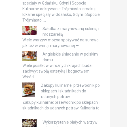
specjały w Gdańsku, Gdyni i Sopocie
Kulinarne odkrywanie Trójmiasta: smakuj
lokalne specjały w Gdańsku, Gdyni i Sopocie
Trójmiasto, …
Sałatka z marynowaną cukinią i
mozzarellą
Wiele warzyw można spożywać na surowo,
jak też w wersji marynowanej — …
Angielskie śniadanie w polskim
domu
Wiele posiłków w różnych krajach budzi
zachwyt swoją estetyką i bogactwem.
Wśród …
Zakupy kulinarne: przewodnik po
sklepach i składnikach do
udanych potraw
Zakupy kulinarne: przewodnik po sklepach i
składnikach do udanych potraw Kulinaria to
…
Wykorzystanie białych warzyw