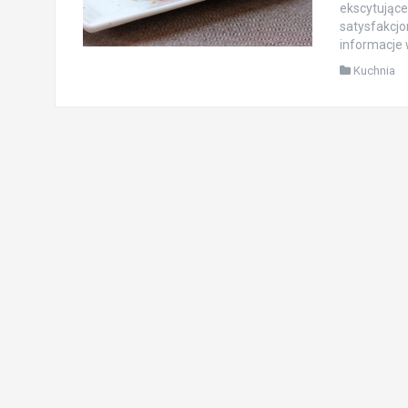
ekscytujące
satysfakcjo
informacje 
Kuchnia