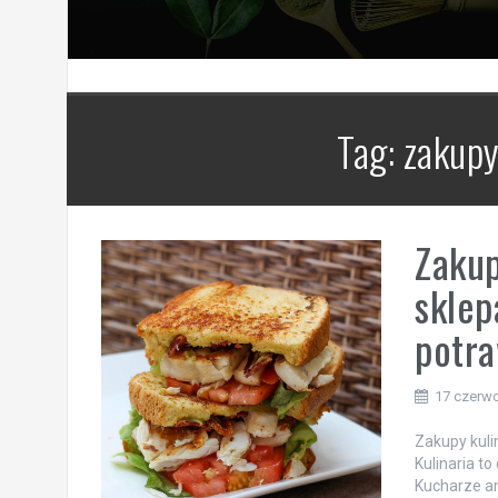
Tag:
zakupy
Zakup
sklep
potr
17 czerw
Zakupy kuli
Kulinaria to
Kucharze am