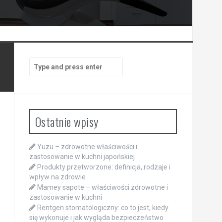
Search
for:
Ostatnie wpisy
Yuzu – zdrowotne właściwości i
zastosowanie w kuchni japońskiej
Produkty przetworzone: definicja, rodzaje i
wpływ na zdrowie
Mamey sapote – właściwości zdrowotne i
zastosowanie w kuchni
Rentgen stomatologiczny: co to jest, kiedy
się wykonuje i jak wygląda bezpieczeństwo