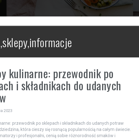
,sklepy,informacje
y kulinarne: przewodnik po
ach i składnikach do udanych
aw
ca 2023
narne: przewodnik po sklepach i składnikach do udanych potraw
 dziedzina, która cieszy się rosnącą popularnością na całym świecie.
atorzy i profesjonalni, cenią sobie różnorodność smaków i