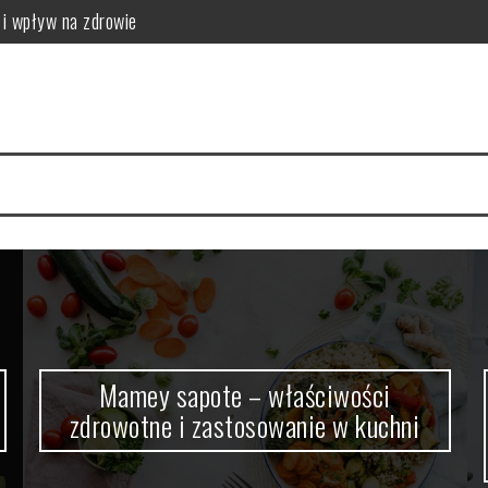
 zastosowanie w kuchni
dy się wykonuje i jak wygląda bezpieczeństwo badania
ca: właściwości i źródła
dżywiać i schudnąć?
anie w kuchni japońskiej
 i wpływ na zdrowie
Mamey sapote – właściwości
zdrowotne i zastosowanie w kuchni