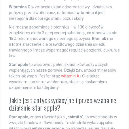
Witamina C
wzmacnia układ odpornościowy i działa jako
potężny przeciwutleniacz, natomiast
witamina A
jest
niezbędna dla dobrego stanu oczu i skóry.
Nie można zapominać o błonniku – w 100 g owoców
znajdziemy około 3 g tej cennej substancji, co stanowi około
15%
rekomendowanego dziennego spożycia.
Błonnik
ma
istotne znaczenie dla prawidłowego działania układu
trawiennego i może wspomagać regulację poziomu cukru we
krwi.
Star apple
to więc owoc pełen składników odżywczych
wspierających nasze zdrowie. Dzięki zawartości minerałów
takich jak wapń i fosfor oraz
witamin A
i C, a także
wysokiemu poziomowi błonnika, staje się doskonałym
uzupełnieniem każdej diety.
Jakie jest antyoksydacyjne i przeciwzapalne
działanie star apple?
Star apple
, znany również jako
„caimito”
, to owoc bogaty w
związki fenolowe i flawonoidy. Te składniki wykazują silne
właściwości
antyoksydacyjne
, co oznacza, że neutralizują