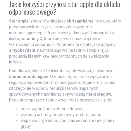
Jakie korzyści przynosi star apple dla układu
odpornościowego?
Star apple
, znany również jako
chrisanthème
, to owoc, który
przynosi wiele korzyści dla naszego systemu
immunologicznego. Przede wszystkim wyróżnia się dużą
ilością
witaminy C
, która odgrywa kluczową rolę w
wzmacnianiu odporności. Witamina ta działa jako potężny
antyoksydant
, neutralizując wolne rodniki i wspierając
produkcję
białych krwinek
potrzebnych do zwalczania
infekcji.
Dodatkowo, ekstrakt z liści star apple wykazuje działanie
immunomodulujące
. Oznacza to, że może wpływać na
regulację odpowiedzi immunologicznej organizmu, co jest
szczególnie ważne w redukcji stanów zapalnych
spowodowanych nadmierną aktywnością
makrofagów
.
Regularne spożycie tego owocu może przyczynić się do:
poprawy ogólnego stanu zdrowia,
wzrostu ochrony przed różnymi chorobami,
wsparcia organizmu podczas sezonu przeziębień i
grypy.