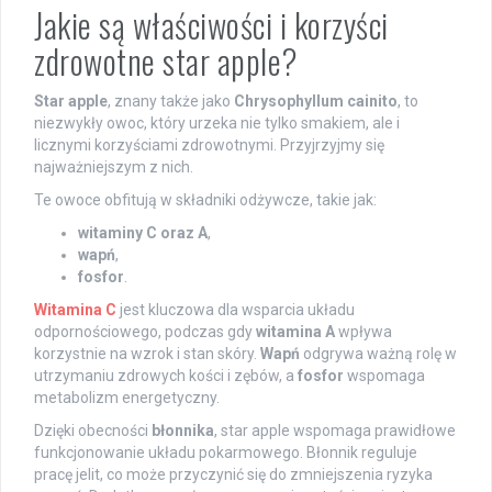
Jakie są właściwości i korzyści
zdrowotne star apple?
Star apple
, znany także jako
Chrysophyllum cainito
, to
niezwykły owoc, który urzeka nie tylko smakiem, ale i
licznymi korzyściami zdrowotnymi. Przyjrzyjmy się
najważniejszym z nich.
Te owoce obfitują w składniki odżywcze, takie jak:
witaminy C oraz A
,
wapń
,
fosfor
.
Witamina C
jest kluczowa dla wsparcia układu
odpornościowego, podczas gdy
witamina A
wpływa
korzystnie na wzrok i stan skóry.
Wapń
odgrywa ważną rolę w
utrzymaniu zdrowych kości i zębów, a
fosfor
wspomaga
metabolizm energetyczny.
Dzięki obecności
błonnika
, star apple wspomaga prawidłowe
funkcjonowanie układu pokarmowego. Błonnik reguluje
pracę jelit, co może przyczynić się do zmniejszenia ryzyka