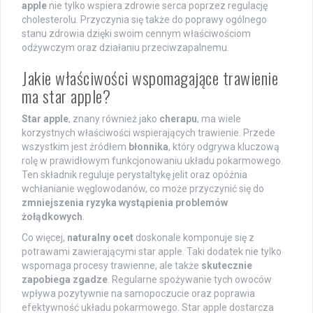
apple
nie tylko wspiera zdrowie serca poprzez regulację
cholesterolu. Przyczynia się także do poprawy ogólnego
stanu zdrowia dzięki swoim cennym właściwościom
odżywczym oraz działaniu przeciwzapalnemu.
Jakie właściwości wspomagające trawienie
ma star apple?
Star apple
, znany również jako
cherapu
, ma wiele
korzystnych właściwości wspierających trawienie. Przede
wszystkim jest źródłem
błonnika
, który odgrywa kluczową
rolę w prawidłowym funkcjonowaniu układu pokarmowego.
Ten składnik reguluje perystaltykę jelit oraz opóźnia
wchłanianie węglowodanów, co może przyczynić się do
zmniejszenia ryzyka wystąpienia problemów
żołądkowych
.
Co więcej,
naturalny ocet
doskonale komponuje się z
potrawami zawierającymi star apple. Taki dodatek nie tylko
wspomaga procesy trawienne, ale także
skutecznie
zapobiega zgadze
. Regularne spożywanie tych owoców
wpływa pozytywnie na samopoczucie oraz poprawia
efektywność układu pokarmowego. Star apple dostarcza