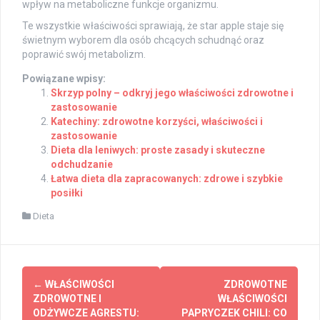
wpływ na metaboliczne funkcje organizmu.
Te wszystkie właściwości sprawiają, że star apple staje się
świetnym wyborem dla osób chcących schudnąć oraz
poprawić swój metabolizm.
Powiązane wpisy:
Skrzyp polny – odkryj jego właściwości zdrowotne i
zastosowanie
Katechiny: zdrowotne korzyści, właściwości i
zastosowanie
Dieta dla leniwych: proste zasady i skuteczne
odchudzanie
Łatwa dieta dla zapracowanych: zdrowe i szybkie
posiłki
Dieta
Post
←
WŁAŚCIWOŚCI
ZDROWOTNE
navigation
ZDROWOTNE I
WŁAŚCIWOŚCI
ODŻYWCZE AGRESTU:
PAPRYCZEK CHILI: CO