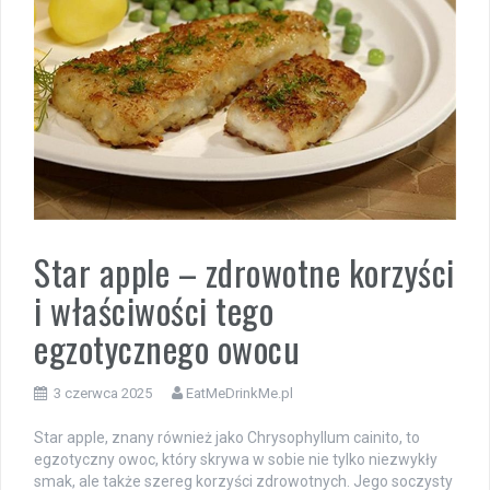
Star apple – zdrowotne korzyści
i właściwości tego
egzotycznego owocu
3 czerwca 2025
EatMeDrinkMe.pl
Star apple, znany również jako Chrysophyllum cainito, to
egzotyczny owoc, który skrywa w sobie nie tylko niezwykły
smak, ale także szereg korzyści zdrowotnych. Jego soczysty