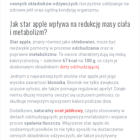
cennych składników odżywczych
i korzystnie oddziałuje na
zdrowie jelit oraz ogólną kondycję organizmu.
Jak star apple wpływa na redukcję masy ciała
i metabolizm?
Star apple
, znany również jako
chlebowiec
, może być
niezwykle pomocny w procesie
odchudzania
oraz w
poprawie
metabolizmu
. Te owoce charakteryzują się niską
kalorycznością – zaledwie
67 kcal
na
100 g
, co czyni je
doskonałym składnikiem
diety odchudzającej
.
Jednym z najważniejszych atutów star apple jest jego
wysoka zawartość
błonnika
. Błonnik nie tylko zwiększa
uczucie sytości, ale także pomaga regulować apetyt. Dzięki
niemu dłużej możemy cieszyć się uczuciem pełności, co
skutkuje mniejszym spożyciem kalorii podczas dnia.
Dodatkowo,
naturalny
ocet jabłkowy
, często stosowany w
dietach odchudzających, przyspiesza metabolizm i wspiera
proces
spalania tłuszczu
. Włączenie star apple do
codziennych posiłków to nie tylko sposób na dostarczenie
cennych składników odżywczych, ale także pozytywny