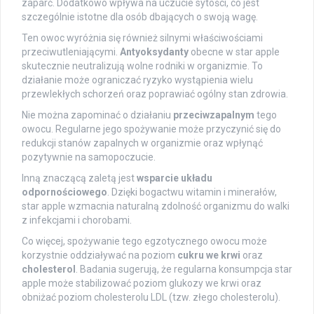
zaparć. Dodatkowo wpływa na uczucie sytości, co jest
szczególnie istotne dla osób dbających o swoją wagę.
Ten owoc wyróżnia się również silnymi właściwościami
przeciwutleniającymi.
Antyoksydanty
obecne w star apple
skutecznie neutralizują wolne rodniki w organizmie. To
działanie może ograniczać ryzyko wystąpienia wielu
przewlekłych schorzeń oraz poprawiać ogólny stan zdrowia.
Nie można zapominać o działaniu
przeciwzapalnym
tego
owocu. Regularne jego spożywanie może przyczynić się do
redukcji stanów zapalnych w organizmie oraz wpłynąć
pozytywnie na samopoczucie.
Inną znaczącą zaletą jest
wsparcie układu
odpornościowego
. Dzięki bogactwu witamin i minerałów,
star apple wzmacnia naturalną zdolność organizmu do walki
z infekcjami i chorobami.
Co więcej, spożywanie tego egzotycznego owocu może
korzystnie oddziaływać na poziom
cukru we krwi
oraz
cholesterol
. Badania sugerują, że regularna konsumpcja star
apple może stabilizować poziom glukozy we krwi oraz
obniżać poziom cholesterolu LDL (tzw. złego cholesterolu).