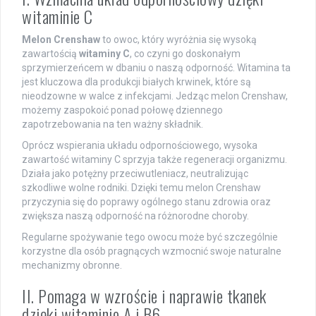
witaminie C
Melon Crenshaw
to owoc, który wyróżnia się wysoką
zawartością
witaminy C
, co czyni go doskonałym
sprzymierzeńcem w dbaniu o naszą odporność. Witamina ta
jest kluczowa dla produkcji białych krwinek, które są
nieodzowne w walce z infekcjami. Jedząc melon Crenshaw,
możemy zaspokoić ponad połowę dziennego
zapotrzebowania na ten ważny składnik.
Oprócz wspierania układu odpornościowego, wysoka
zawartość witaminy C sprzyja także regeneracji organizmu.
Działa jako potężny przeciwutleniacz, neutralizując
szkodliwe wolne rodniki. Dzięki temu melon Crenshaw
przyczynia się do poprawy ogólnego stanu zdrowia oraz
zwiększa naszą odporność na różnorodne choroby.
Regularne spożywanie tego owocu może być szczególnie
korzystne dla osób pragnących wzmocnić swoje naturalne
mechanizmy obronne.
II. Pomaga w wzroście i naprawie tkanek
dzięki witaminie A i B6