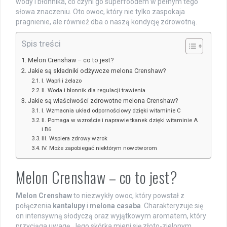
wody i błonnika, co czyni go superfoodem w pełnym tego
słowa znaczeniu. Oto owoc, który nie tylko zaspokaja
pragnienie, ale również dba o naszą kondycję zdrowotną.
Spis treści
Melon Crenshaw – co to jest?
Jakie są składniki odżywcze melona Crenshaw?
I. Wapń i żelazo
II. Woda i błonnik dla regulacji trawienia
Jakie są właściwości zdrowotne melona Crenshaw?
I. Wzmacnia układ odpornościowy dzięki witaminie C
II. Pomaga w wzroście i naprawie tkanek dzięki witaminie A
i B6
III. Wspiera zdrowy wzrok
IV. Może zapobiegać niektórym nowotworom
Melon Crenshaw – co to jest?
Melon Crenshaw
to niezwykły owoc, który powstał z
połączenia
kantalupy
i
melona casaba
. Charakteryzuje się
on intensywną słodyczą oraz wyjątkowym aromatem, który
przyciąga uwagę. Jego skórka mieni się złoto-zielonym