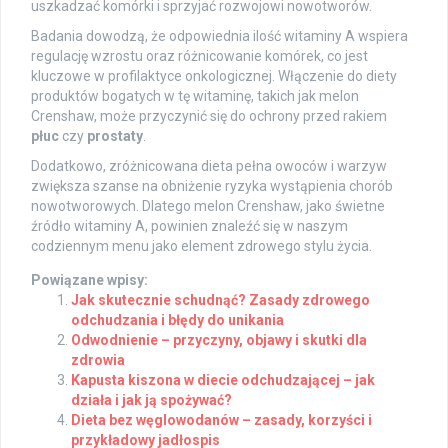
uszkadzać komórki i sprzyjać rozwojowi nowotworów.
Badania dowodzą, że odpowiednia ilość witaminy A wspiera
regulację wzrostu oraz różnicowanie komórek, co jest
kluczowe w profilaktyce onkologicznej. Włączenie do diety
produktów bogatych w tę witaminę, takich jak melon
Crenshaw, może przyczynić się do ochrony przed rakiem
płuc
czy
prostaty
.
Dodatkowo, zróżnicowana dieta pełna owoców i warzyw
zwiększa szanse na obniżenie ryzyka wystąpienia chorób
nowotworowych. Dlatego melon Crenshaw, jako świetne
źródło witaminy A, powinien znaleźć się w naszym
codziennym menu jako element zdrowego stylu życia.
Powiązane wpisy:
Jak skutecznie schudnąć? Zasady zdrowego
odchudzania i błędy do unikania
Odwodnienie – przyczyny, objawy i skutki dla
zdrowia
Kapusta kiszona w diecie odchudzającej – jak
działa i jak ją spożywać?
Dieta bez węglowodanów – zasady, korzyści i
przykładowy jadłospis