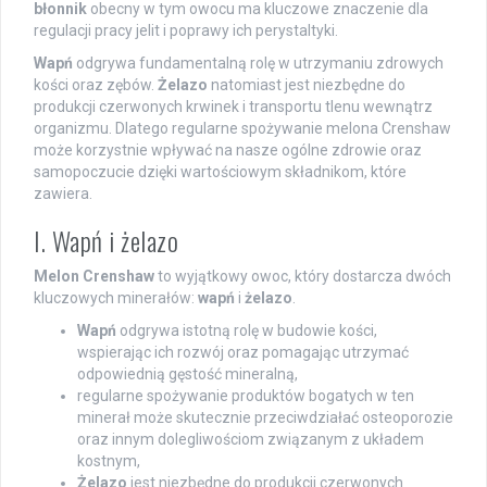
błonnik
obecny w tym owocu ma kluczowe znaczenie dla
regulacji pracy jelit i poprawy ich perystaltyki.
Wapń
odgrywa fundamentalną rolę w utrzymaniu zdrowych
kości oraz zębów.
Żelazo
natomiast jest niezbędne do
produkcji czerwonych krwinek i transportu tlenu wewnątrz
organizmu. Dlatego regularne spożywanie melona Crenshaw
może korzystnie wpływać na nasze ogólne zdrowie oraz
samopoczucie dzięki wartościowym składnikom, które
zawiera.
I. Wapń i żelazo
Melon Crenshaw
to wyjątkowy owoc, który dostarcza dwóch
kluczowych minerałów:
wapń
i
żelazo
.
Wapń
odgrywa istotną rolę w budowie kości,
wspierając ich rozwój oraz pomagając utrzymać
odpowiednią gęstość mineralną,
regularne spożywanie produktów bogatych w ten
minerał może skutecznie przeciwdziałać osteoporozie
oraz innym dolegliwościom związanym z układem
kostnym,
Żelazo
jest niezbędne do produkcji czerwonych