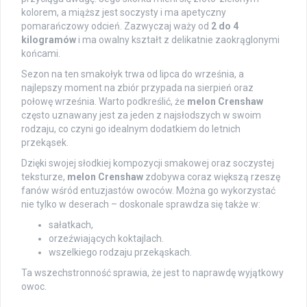
kolorem, a miąższ jest soczysty i ma apetyczny
pomarańczowy odcień. Zazwyczaj waży od
2 do 4
kilogramów
i ma owalny kształt z delikatnie zaokrąglonymi
końcami.
Sezon na ten smakołyk trwa od lipca do września, a
najlepszy moment na zbiór przypada na sierpień oraz
połowę września. Warto podkreślić, że
melon Crenshaw
często uznawany jest za jeden z najsłodszych w swoim
rodzaju, co czyni go idealnym dodatkiem do letnich
przekąsek.
Dzięki swojej słodkiej kompozycji smakowej oraz soczystej
teksturze,
melon Crenshaw
zdobywa coraz większą rzeszę
fanów wśród entuzjastów owoców. Można go wykorzystać
nie tylko w deserach – doskonale sprawdza się także w:
sałatkach,
orzeźwiających koktajlach.
wszelkiego rodzaju przekąskach.
Ta wszechstronność sprawia, że jest to naprawdę wyjątkowy
owoc.