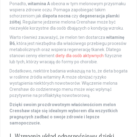
Ponadto,
witamina A
obecna w tym melonowym przysmaku
wspiera zdrowie oczu. Pomaga zapobiegać takim
schorzeniom jak
ślepota nocna
czy
degeneracja plamki
żółtej
. Regularne jedzenie melona Crenshaw może być
niezwykle korzystne dla osób dbających o kondycję wzroku.
Warto również zauważyć, że melon ten dostarcza
witaminę
B6
, która jest niezbędna dla właściwego przebiegu procesów
metabolicznych oraz wspiera regenerację tkanek. Dlatego
stanowi cenny element
diety dla osób aktywnych
fizycznie
lub tych, którzy wracają do formy po chorobie.
Dodatkowo, niektóre badania wskazują na to, że dieta bogata
w roślinne źródła witaminy A może obniżać ryzyko
wystąpienia niektórych nowotworów. Włączenie melona
Crenshaw do codziennego menu może więc wpłynąć
pozytywnie na profilaktykę nowotworową.
Dzięki swoim prozdrowotnym właściwościom melon
Crenshaw staje się idealnym wyborem dla wszystkich
pragnących zadbać o swoje zdrowie i lepsze
samopoczucie.
I. Wzmacnia układ odpornościowy dzięki