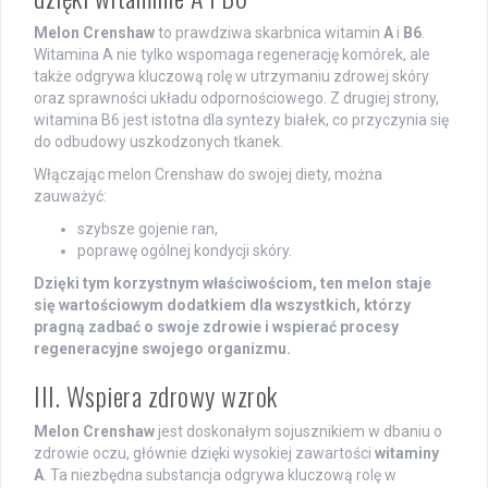
Melon Crenshaw
to prawdziwa skarbnica witamin
A
i
B6
.
Witamina A nie tylko wspomaga regenerację komórek, ale
także odgrywa kluczową rolę w utrzymaniu zdrowej skóry
oraz sprawności układu odpornościowego. Z drugiej strony,
witamina B6 jest istotna dla syntezy białek, co przyczynia się
do odbudowy uszkodzonych tkanek.
Włączając melon Crenshaw do swojej diety, można
zauważyć:
szybsze gojenie ran,
poprawę ogólnej kondycji skóry.
Dzięki tym korzystnym właściwościom, ten melon staje
się wartościowym dodatkiem dla wszystkich, którzy
pragną zadbać o swoje zdrowie i wspierać procesy
regeneracyjne swojego organizmu.
III. Wspiera zdrowy wzrok
Melon Crenshaw
jest doskonałym sojusznikiem w dbaniu o
zdrowie oczu, głównie dzięki wysokiej zawartości
witaminy
A
. Ta niezbędna substancja odgrywa kluczową rolę w