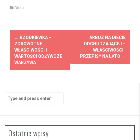
Dieta
Post
←
RZODKIEWKA –
ARBUZ NA DIECIE
navigation
ZDROWOTNE
ODCHUDZAJĄCEJ –
WŁAŚCIWOŚCI I
WŁAŚCIWOŚCI I
WARTOŚCI ODŻYWCZE
PRZEPISY NA LATO
→
WARZYWA
Search
for:
Ostatnie wpisy