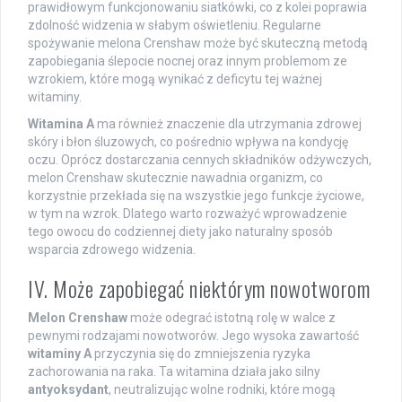
prawidłowym funkcjonowaniu siatkówki, co z kolei poprawia
zdolność widzenia w słabym oświetleniu. Regularne
spożywanie melona Crenshaw może być skuteczną metodą
zapobiegania ślepocie nocnej oraz innym problemom ze
wzrokiem, które mogą wynikać z deficytu tej ważnej
witaminy.
Witamina A
ma również znaczenie dla utrzymania zdrowej
skóry i błon śluzowych, co pośrednio wpływa na kondycję
oczu. Oprócz dostarczania cennych składników odżywczych,
melon Crenshaw skutecznie nawadnia organizm, co
korzystnie przekłada się na wszystkie jego funkcje życiowe,
w tym na wzrok. Dlatego warto rozważyć wprowadzenie
tego owocu do codziennej diety jako naturalny sposób
wsparcia zdrowego widzenia.
IV. Może zapobiegać niektórym nowotworom
Melon Crenshaw
może odegrać istotną rolę w walce z
pewnymi rodzajami nowotworów. Jego wysoka zawartość
witaminy A
przyczynia się do zmniejszenia ryzyka
zachorowania na raka. Ta witamina działa jako silny
antyoksydant
, neutralizując wolne rodniki, które mogą