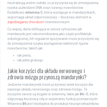
neutralizują wolne rodniki, co przyczynia się do zmniejszenia
ryzyka uszkodzeń DNA oraz rozwoju nowotworów.
Dodatkowo
witamina C
, która występuje w mandarynkach,
wspomaga układ odpornościowy – kluczowy element w
zapobieganiu chorobom
nowotworowym.
Co więcej, dieta obfitująca w owoce cytrusowe jak
mandarynki jest rekomendowana jako część profilaktyki
onkologicznej. Ich regularne spożywanie może przyczynić się
do zmniejszenia ryzyka wystąpienia niektórych typów
nowotworów, takich jak:
rak piersi,
rak jelita grubego.
Jakie korzyści dla układu nerwowego i
zdrowia mózgu przynoszą mandarynki?
Jedzenie mandarynek może przynieść wiele korzyści dla
naszego układu nerwowego oraz zdrowia mózgu. Te
soczyste owoce są bogate w witaminy, takie jak
B6
i
C
, które
odgrywają kluczową rolę w wspieraniu funkcji poznawczych.
Witamina
B6
jest niezbędna do produkcji neuroprzekaźników,