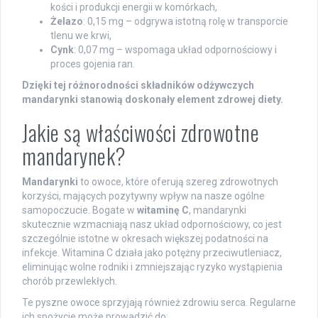
kości i produkcji energii w komórkach,
Żelazo
: 0,15 mg – odgrywa istotną rolę w transporcie
tlenu we krwi,
Cynk
: 0,07 mg – wspomaga układ odpornościowy i
proces gojenia ran.
Dzięki tej różnorodności składników odżywczych
mandarynki stanowią doskonały element zdrowej diety.
Jakie są właściwości zdrowotne
mandarynek?
Mandarynki
to owoce, które oferują szereg zdrowotnych
korzyści, mających pozytywny wpływ na nasze ogólne
samopoczucie. Bogate w
witaminę C
, mandarynki
skutecznie wzmacniają nasz układ odpornościowy, co jest
szczególnie istotne w okresach większej podatności na
infekcje. Witamina C działa jako potężny przeciwutleniacz,
eliminując wolne rodniki i zmniejszając ryzyko wystąpienia
chorób przewlekłych.
Te pyszne owoce sprzyjają również zdrowiu serca. Regularne
ich spożycie może prowadzić do: