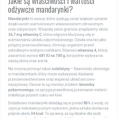
Jakie są właściwości i wartości
odżywcze mandarynki?
Mandarynki
to owoce, które zyskują coraz większe uznanie
dzięki swoim wartościowym właściwościom zdrowotnym
oraz odżywczym. W każdej setce gramów znajdziemy około
26,7 mg witaminy C
, która odgrywa kluczową rolę w
wzmacnianiu układu odpornościowego. Działa ona też jako
potężny przeciwutleniacz, chroniąc organizm przed
szkodliwymi wolnymi rodnikami. Również
witamina A
, której
zawartość wynosi
681 IU na 100 g
, korzystnie wpływa na
naszą skórę oraz wzrok.
Nie można pominąć także
nobiletyny
– flawonoidu obecnego
w mandarynkach, który może wykazywać działanie
przeciwnowotworowe oraz wspierać układ sercowo-
naczyniowy. Owoce te są również źródłem
błonnika
pokarmowego
, co sprzyja prawidłowej przemianie materii i
stabilizuje poziom cukru we krwi.
Dodatkowo mandarynki składają się w ponad
85%
z wody, co
czyni je niskokalorycznym wyborem; jedna sztuka dostarcza
jedynie około
34 kcal
. To sprawia, że są idealne dla osób