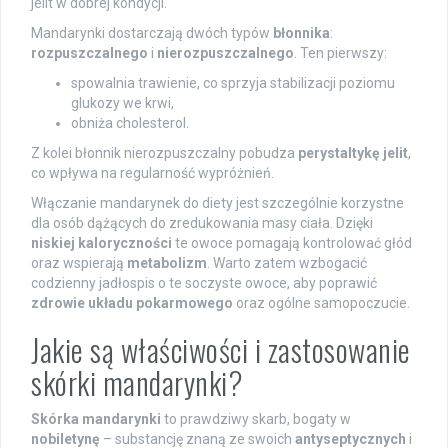
jelit w dobrej kondycji.
Mandarynki dostarczają dwóch typów
błonnika
:
rozpuszczalnego
i
nierozpuszczalnego
. Ten pierwszy:
spowalnia trawienie, co sprzyja stabilizacji poziomu
glukozy we krwi,
obniża cholesterol.
Z kolei błonnik nierozpuszczalny pobudza
perystaltykę jelit
,
co wpływa na regularność wypróżnień.
Włączanie mandarynek do diety jest szczególnie korzystne
dla osób dążących do zredukowania masy ciała. Dzięki
niskiej kaloryczności
te owoce pomagają kontrolować głód
oraz wspierają
metabolizm
. Warto zatem wzbogacić
codzienny jadłospis o te soczyste owoce, aby poprawić
zdrowie układu pokarmowego
oraz ogólne samopoczucie.
Jakie są właściwości i zastosowanie
skórki mandarynki?
Skórka mandarynki
to prawdziwy skarb, bogaty w
nobiletynę
– substancję znaną ze swoich
antyseptycznych
i