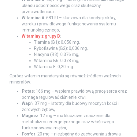
układu odpornościowego oraz skuteczny
przeciwutleniacz,
Witamina A
: 681 IU – kluczowa dla kondycji skóry,
wzroku i prawidłowego funkcjonowania systemu
immunologicznego,
Witaminy z grupy B
:
Tiamina (B1): 0,058 mg,
Ryboflawina (B2): 0,036 mg,
Niacyna (B3): 0,376 mg,
Witamina B6: 0,078 mg,
Witamina E: 0,20 mg.
Oprócz witamin mandarynki są również źródłem ważnych
minerałów:
Potas
: 166 mg – wspiera prawidłową pracę serca oraz
pomaga regulować ciśnienie krwi,
Wapń
: 37 mg – istotny dla budowy mocnych kości i
zdrowych zębów,
Magnez
: 12 mg – ma kluczowe znaczenie dla
metabolizmu energetycznego oraz właściwego
funkcjonowania mięśni,
Fosfor
: 20 mg – niezbędny do zachowania zdrowia