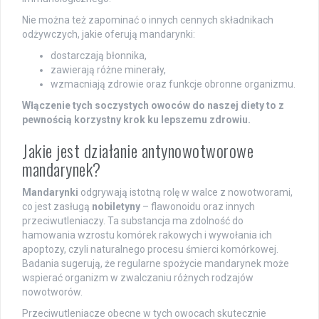
Nie można też zapominać o innych cennych składnikach
odżywczych, jakie oferują mandarynki:
dostarczają błonnika,
zawierają różne minerały,
wzmacniają zdrowie oraz funkcje obronne organizmu.
Włączenie tych soczystych owoców do naszej diety to z
pewnością korzystny krok ku lepszemu zdrowiu.
Jakie jest działanie antynowotworowe
mandarynek?
Mandarynki
odgrywają istotną rolę w walce z nowotworami,
co jest zasługą
nobiletyny
– flawonoidu oraz innych
przeciwutleniaczy. Ta substancja ma zdolność do
hamowania wzrostu komórek rakowych i wywołania ich
apoptozy, czyli naturalnego procesu śmierci komórkowej.
Badania sugerują, że regularne spożycie mandarynek może
wspierać organizm w zwalczaniu różnych rodzajów
nowotworów.
Przeciwutleniacze obecne w tych owocach skutecznie