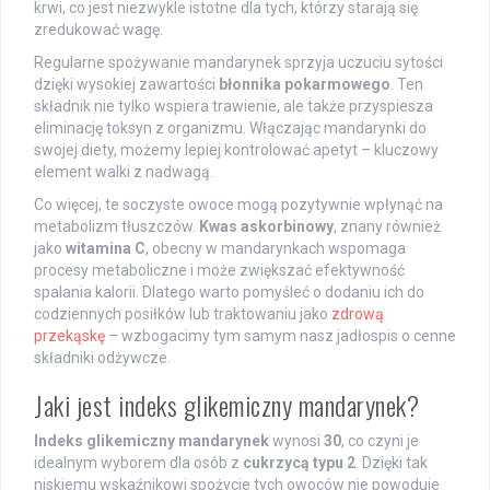
krwi, co jest niezwykle istotne dla tych, którzy starają się
zredukować wagę.
Regularne spożywanie mandarynek sprzyja uczuciu sytości
dzięki wysokiej zawartości
błonnika pokarmowego
. Ten
składnik nie tylko wspiera trawienie, ale także przyspiesza
eliminację toksyn z organizmu. Włączając mandarynki do
swojej diety, możemy lepiej kontrolować apetyt – kluczowy
element walki z nadwagą.
Co więcej, te soczyste owoce mogą pozytywnie wpłynąć na
metabolizm tłuszczów.
Kwas askorbinowy
, znany również
jako
witamina C
, obecny w mandarynkach wspomaga
procesy metaboliczne i może zwiększać efektywność
spalania kalorii. Dlatego warto pomyśleć o dodaniu ich do
codziennych posiłków lub traktowaniu jako
zdrową
przekąskę
– wzbogacimy tym samym nasz jadłospis o cenne
składniki odżywcze.
Jaki jest indeks glikemiczny mandarynek?
Indeks glikemiczny mandarynek
wynosi
30
, co czyni je
idealnym wyborem dla osób z
cukrzycą typu 2
. Dzięki tak
niskiemu wskaźnikowi spożycie tych owoców nie powoduje