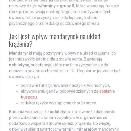
Dodatkowo mandarynki korzystnie wpływają na układ
nerwowy dzięki
witaminy z grupy B
, które wspierają funkcje
mózgu i poprawiają nastrój. Regularne spożywanie tych
owoców może przyczynić się do lepszego stanu
psychicznego oraz redukcji odczuwanego stresu.
Jaki jest wpływ mandarynek na układ
krążenia?
Mandarynki
mają pozytywny wpływ na układ krążenia, co
jest niezwykle istotne dla zdrowia serca. Zawierają
nobiletynę
, substancję, która może przyczyniać się do
obniżania poziomu cholesterolu LDL. Regularne jedzenie tych
owoców sprzyja:
poprawie funkcjonowania naczyń krwionośnych,
aktywowaniu genów odpowiedzialnych za
spalanie
tłuszczu
,
redukcji ryzyka wystąpienia chorób serca.
Badania wskazują, że
nobiletyna
ma również zdolność do
przeciwdziałania stanom zapalnym w organizmie, co
dodatkowo wspiera zdrowie układu krążenia. Co więcej,
dzięki wysokiej zawartości
witamin
i
minerałów
mandarynki