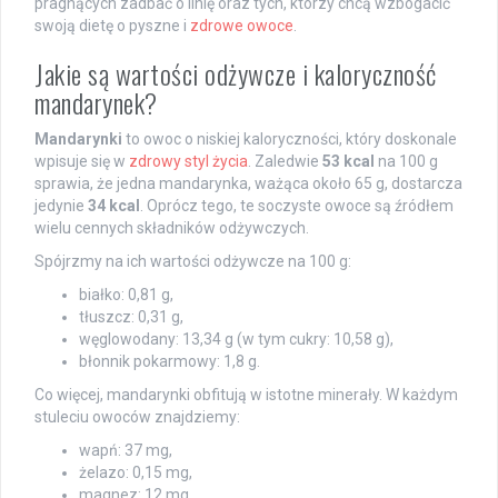
pragnących zadbać o linię oraz tych, którzy chcą wzbogacić
swoją dietę o pyszne i
zdrowe owoce
.
Jakie są wartości odżywcze i kaloryczność
mandarynek?
Mandarynki
to owoc o niskiej kaloryczności, który doskonale
wpisuje się w
zdrowy styl życia
. Zaledwie
53 kcal
na 100 g
sprawia, że jedna mandarynka, ważąca około 65 g, dostarcza
jedynie
34 kcal
. Oprócz tego, te soczyste owoce są źródłem
wielu cennych składników odżywczych.
Spójrzmy na ich wartości odżywcze na 100 g:
białko: 0,81 g,
tłuszcz: 0,31 g,
węglowodany: 13,34 g (w tym cukry: 10,58 g),
błonnik pokarmowy: 1,8 g.
Co więcej, mandarynki obfitują w istotne minerały. W każdym
stuleciu owoców znajdziemy:
wapń: 37 mg,
żelazo: 0,15 mg,
magnez: 12 mg,