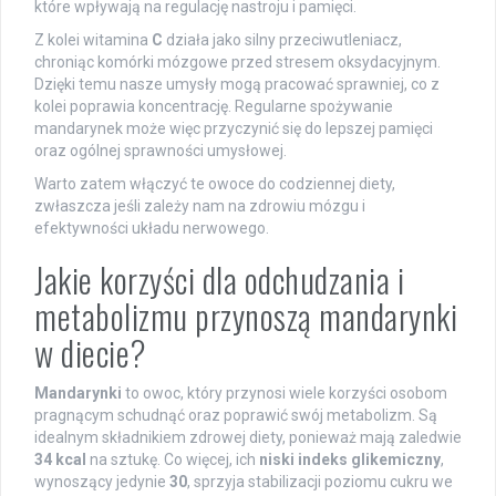
które wpływają na regulację nastroju i pamięci.
Z kolei witamina
C
działa jako silny przeciwutleniacz,
chroniąc komórki mózgowe przed stresem oksydacyjnym.
Dzięki temu nasze umysły mogą pracować sprawniej, co z
kolei poprawia koncentrację. Regularne spożywanie
mandarynek może więc przyczynić się do lepszej pamięci
oraz ogólnej sprawności umysłowej.
Warto zatem włączyć te owoce do codziennej diety,
zwłaszcza jeśli zależy nam na zdrowiu mózgu i
efektywności układu nerwowego.
Jakie korzyści dla odchudzania i
metabolizmu przynoszą mandarynki
w diecie?
Mandarynki
to owoc, który przynosi wiele korzyści osobom
pragnącym schudnąć oraz poprawić swój metabolizm. Są
idealnym składnikiem zdrowej diety, ponieważ mają zaledwie
34 kcal
na sztukę. Co więcej, ich
niski indeks glikemiczny
,
wynoszący jedynie
30
, sprzyja stabilizacji poziomu cukru we