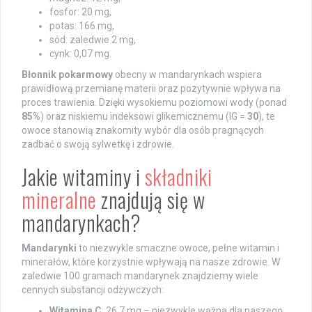
fosfor: 20 mg,
potas: 166 mg,
sód: zaledwie 2 mg,
cynk: 0,07 mg.
Błonnik pokarmowy
obecny w mandarynkach wspiera
prawidłową przemianę materii oraz pozytywnie wpływa na
proces trawienia. Dzięki wysokiemu poziomowi wody (ponad
85%
) oraz niskiemu indeksowi glikemicznemu (IG =
30
), te
owoce stanowią znakomity wybór dla osób pragnących
zadbać o swoją sylwetkę i zdrowie.
Jakie witaminy i
składniki
mineralne
znajdują się w
mandarynkach?
Mandarynki
to niezwykle smaczne owoce, pełne witamin i
minerałów, które korzystnie wpływają na nasze zdrowie. W
zaledwie 100 gramach mandarynek znajdziemy wiele
cennych substancji odżywczych:
Witamina C
: 26,7 mg – niezwykle ważna dla naszego