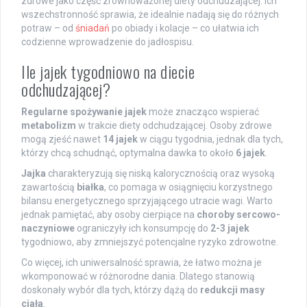
zdrowe jako część zrównoważonej diety odchudzającej. Ich
wszechstronność sprawia, że idealnie nadają się do różnych
potraw – od
śniadań
po obiady i kolacje – co ułatwia ich
codzienne wprowadzenie do jadłospisu.
Ile jajek tygodniowo na diecie
odchudzającej?
Regularne spożywanie jajek
może znacząco wspierać
metabolizm
w trakcie diety odchudzającej. Osoby zdrowe
mogą zjeść nawet
14 jajek
w ciągu tygodnia, jednak dla tych,
którzy chcą schudnąć, optymalna dawka to około
6 jajek
.
Jajka
charakteryzują się niską kalorycznością oraz wysoką
zawartością
białka
, co pomaga w osiągnięciu korzystnego
bilansu energetycznego sprzyjającego utracie wagi. Warto
jednak pamiętać, aby osoby cierpiące na
choroby sercowo-
naczyniowe
ograniczyły ich konsumpcję do
2-3 jajek
tygodniowo, aby zmniejszyć potencjalne ryzyko zdrowotne.
Co więcej, ich uniwersalność sprawia, że łatwo można je
wkomponować w różnorodne dania. Dlatego stanowią
doskonały wybór dla tych, którzy dążą do
redukcji masy
ciała
.