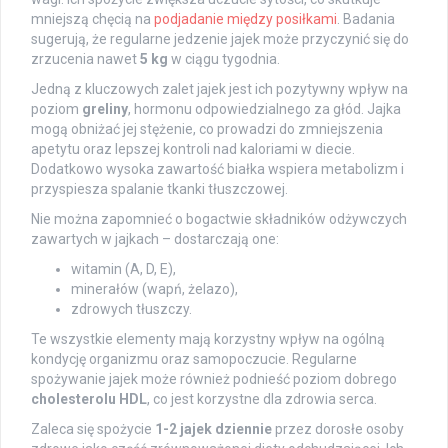
mniejszą chęcią na
podjadanie między posiłkami
. Badania
sugerują, że regularne jedzenie jajek może przyczynić się do
zrzucenia nawet
5 kg
w ciągu tygodnia.
Jedną z kluczowych zalet jajek jest ich pozytywny wpływ na
poziom
greliny
, hormonu odpowiedzialnego za głód. Jajka
mogą obniżać jej stężenie, co prowadzi do zmniejszenia
apetytu oraz lepszej kontroli nad kaloriami w diecie.
Dodatkowo wysoka zawartość białka wspiera metabolizm i
przyspiesza spalanie tkanki tłuszczowej.
Nie można zapomnieć o bogactwie składników odżywczych
zawartych w jajkach – dostarczają one:
witamin (A, D, E),
minerałów (wapń, żelazo),
zdrowych tłuszczy.
Te wszystkie elementy mają korzystny wpływ na ogólną
kondycję organizmu oraz samopoczucie. Regularne
spożywanie jajek może również podnieść poziom dobrego
cholesterolu HDL
, co jest korzystne dla zdrowia serca.
Zaleca się spożycie
1-2 jajek dziennie
przez dorosłe osoby