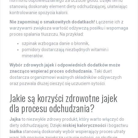
hormonu odpowiedzialnego za uczucie głodu. Dzięki temu
stanowią doskonały element diety odchudzającej, ułatwiając
kontrolowanie spożycia kalorii.
Nie zapominaj o smakowitych dodatkach!
Łączenie ich z
warzywami zwiększa wartość odżywczą posiłku i wspomaga
proces spalania tłuszczu. Na przykład:
szpinak wzbogaca danie o błonnik,
pomidory dostarczają niezbędnych witamin i
minerałów.
Wybór zdrowych jajek i odpowiednich dodatków może
znacząco wspierać proces odchudzania.
Taki duet
dostarcza organizmowi ważnych składników odżywczych
oraz pozwala dłużej cieszyć się uczuciem sytości.
Jakie są korzyści zdrowotne jajek
dla procesu odchudzania?
Jajka
to niezwykle zdrowy produkt, który warto włączyć do
diety odchudzającej. Dzięki
niskiej kaloryczności
i bogactwu
białka
stanowią doskonały wybór wspierający proces utraty
wagi. Ich spożycie zwiększa uczucie sytości, co skutkuje