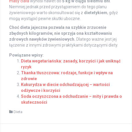
masy ciała
wynosi nawet do
5 kg w ciągu siedmiu dni
.
Niemniej jednak przed przystąpieniem do tego planu
żywieniowego warto skonsultować się z
dietetykiem
, gdyż
mogą wystąpić pewne skutki uboczne.
Choć dieta jajeczna pozwala na szybkie zrzucenie
zbędnych kilogramów, nie sprzyja ona kształtowaniu
zdrowych nawyków żywieniowych.
Dlatego ważne jest jej
łączenie z innymi zdrowymi praktykami dotyczącymi diety.
Powiązane wpisy:
Dieta wegetariańska: zasady, korzyści i jak uniknąć
ryzyk
Tkanka tłuszczowa: rodzaje, funkcje i wpływ na
zdrowie
Kukurydza w diecie odchudzającej – wartości
odżywcze i korzyści
Soda oczyszczona a odchudzanie – mity i prawda o
skuteczności
Dieta