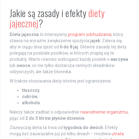
Jakie są zasady i efekty
diety
jajecznej
?
Dieta jajeczna
to intensywny
program odchudzania
, który
stawia na wyraźne zwiększenie spożycia
jajek
. Zaleca się,
aby w ciągu dnia zjeść od
6 do 8 jaj
. Główne zasady tej diety
polegają na podziale posiłków, w których znajdą się te
produkty. Warto również wzbogacić każdy posiłek o
warzywa
lub
owoce
, co nie tylko dostarcza cennych składników
odżywczych, ale także błonnika.
W trakcie stosowania diety istotne jest ograniczenie:
tłuszczy
,
cukrów
,
alkoholu
.
Należy także zadbać o odpowiednie
nawodnienie organizmu
,
pijąc od
2 do 3 litrów płynów dziennie
.
Zazwyczaj dieta ta trwa od
tygodnia do dwóch
. Efekty
mogą być zauważalne już po kilku dniach – możliwa
utrata