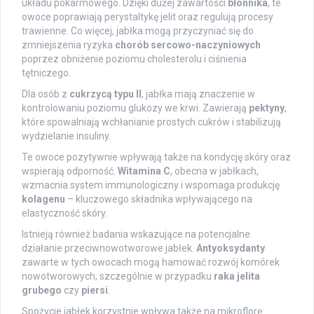
układu pokarmowego. Dzięki dużej zawartości
błonnika
, te
owoce poprawiają perystaltykę jelit oraz regulują procesy
trawienne. Co więcej, jabłka mogą przyczyniać się do
zmniejszenia ryzyka
chorób sercowo-naczyniowych
poprzez obniżenie poziomu cholesterolu i ciśnienia
tętniczego.
Dla osób z
cukrzycą typu II
, jabłka mają znaczenie w
kontrolowaniu poziomu glukozy we krwi. Zawierają
pektyny
,
które spowalniają wchłanianie prostych cukrów i stabilizują
wydzielanie insuliny.
Te owoce pozytywnie wpływają także na kondycję skóry oraz
wspierają odporność.
Witamina C
, obecna w jabłkach,
wzmacnia system immunologiczny i wspomaga produkcję
kolagenu
– kluczowego składnika wpływającego na
elastyczność skóry.
Istnieją również badania wskazujące na potencjalne
działanie przeciwnowotworowe jabłek.
Antyoksydanty
zawarte w tych owocach mogą hamować rozwój komórek
nowotworowych, szczególnie w przypadku
raka jelita
grubego
czy
piersi
.
Spożycie jabłek korzystnie wpływa także na mikroflorę