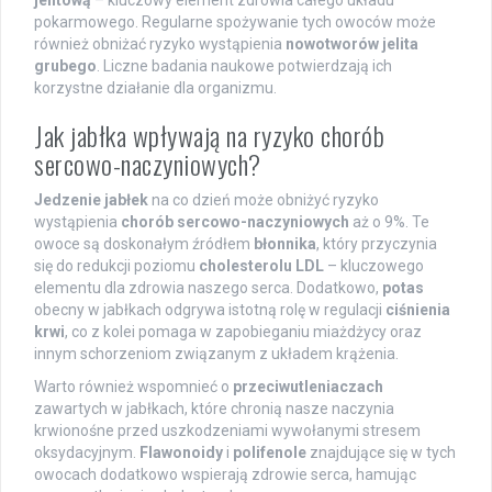
jelitową
– kluczowy element zdrowia całego układu
pokarmowego. Regularne spożywanie tych owoców może
również obniżać ryzyko wystąpienia
nowotworów jelita
grubego
. Liczne badania naukowe potwierdzają ich
korzystne działanie dla organizmu.
Jak jabłka wpływają na ryzyko chorób
sercowo-naczyniowych?
Jedzenie jabłek
na co dzień może obniżyć ryzyko
wystąpienia
chorób sercowo-naczyniowych
aż o 9%. Te
owoce są doskonałym źródłem
błonnika
, który przyczynia
się do redukcji poziomu
cholesterolu LDL
– kluczowego
elementu dla zdrowia naszego serca. Dodatkowo,
potas
obecny w jabłkach odgrywa istotną rolę w regulacji
ciśnienia
krwi
, co z kolei pomaga w zapobieganiu miażdżycy oraz
innym schorzeniom związanym z układem krążenia.
Warto również wspomnieć o
przeciwutleniaczach
zawartych w jabłkach, które chronią nasze naczynia
krwionośne przed uszkodzeniami wywołanymi stresem
oksydacyjnym.
Flawonoidy
i
polifenole
znajdujące się w tych
owocach dodatkowo wspierają zdrowie serca, hamując