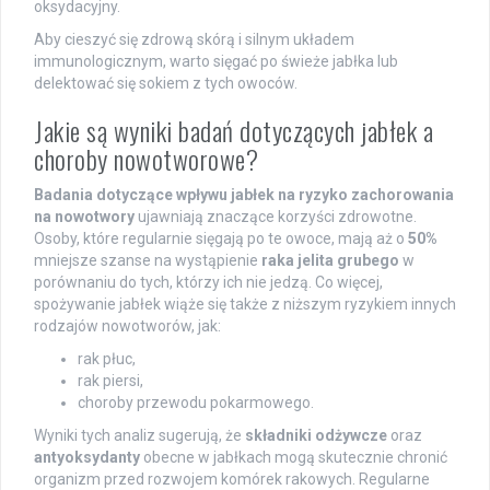
oksydacyjny.
Aby cieszyć się zdrową skórą i silnym układem
immunologicznym, warto sięgać po świeże jabłka lub
delektować się sokiem z tych owoców.
Jakie są wyniki badań dotyczących jabłek a
choroby nowotworowe?
Badania dotyczące wpływu jabłek na ryzyko zachorowania
na nowotwory
ujawniają znaczące korzyści zdrowotne.
Osoby, które regularnie sięgają po te owoce, mają aż o
50%
mniejsze szanse na wystąpienie
raka jelita grubego
w
porównaniu do tych, którzy ich nie jedzą. Co więcej,
spożywanie jabłek wiąże się także z niższym ryzykiem innych
rodzajów nowotworów, jak:
rak płuc,
rak piersi,
choroby przewodu pokarmowego.
Wyniki tych analiz sugerują, że
składniki odżywcze
oraz
antyoksydanty
obecne w jabłkach mogą skutecznie chronić
organizm przed rozwojem komórek rakowych. Regularne