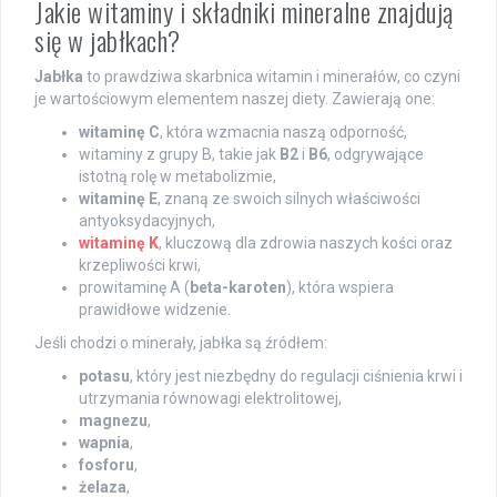
Jakie witaminy i składniki mineralne znajdują
się w jabłkach?
Jabłka
to prawdziwa skarbnica witamin i minerałów, co czyni
je wartościowym elementem naszej diety. Zawierają one:
witaminę C
, która wzmacnia naszą odporność,
witaminy z grupy B, takie jak
B2
i
B6
, odgrywające
istotną rolę w metabolizmie,
witaminę E
, znaną ze swoich silnych właściwości
antyoksydacyjnych,
witaminę K
, kluczową dla zdrowia naszych kości oraz
krzepliwości krwi,
prowitaminę A (
beta-karoten
), która wspiera
prawidłowe widzenie.
Jeśli chodzi o minerały, jabłka są źródłem:
potasu
, który jest niezbędny do regulacji ciśnienia krwi i
utrzymania równowagi elektrolitowej,
magnezu
,
wapnia
,
fosforu
,
żelaza
,