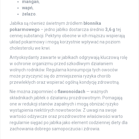
mangan
,
wapń
,
żelazo
.
Jabłka są również świetnym źródłem
błonnika
pokarmowego
– jedno jabłko dostarcza średnio
3,6 g
tej
cennej substancji. Pektyny obecne w ich miąższu wspierają
układ pokarmowy i mogą korzystnie wpływać na poziom
cholesterolu we krwi.
Antyoksydanty zawarte w jabłkach odgrywają kluczową rolę
w ochronie organizmu przed szkodliwym działaniem
wolnych rodników. Regularna konsumpcja tych owoców
może przyczynić się do zmniejszenia ryzyka chorób
przewlekłych oraz wspierać ogólną kondycję zdrowotną.
Nie można zapomnieć o
flawonoidach
— ważnych
składnikach jabłek o działaniu prozdrowotnym. Pomagają
one w redukcji stanów zapalnych i mogą obniżać ryzyko
wystąpienia niektórych nowotworów. Z uwagi na swoje
wartości odżywcze oraz prozdrowotne właściwości warto
regularnie sięgać po jabłka jako element codziennej diety dla
zachowania dobrego samopoczucia i zdrowia.