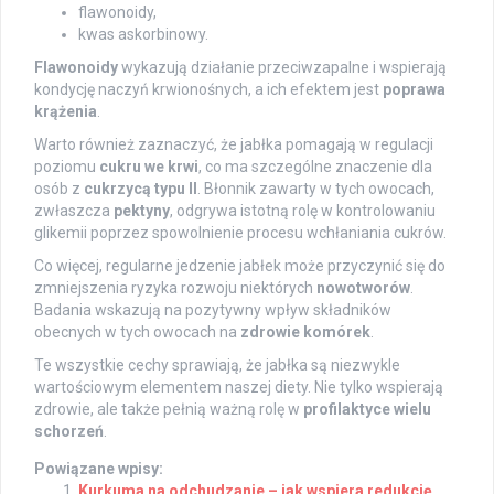
flawonoidy,
kwas askorbinowy.
Flawonoidy
wykazują działanie przeciwzapalne i wspierają
kondycję naczyń krwionośnych, a ich efektem jest
poprawa
krążenia
.
Warto również zaznaczyć, że jabłka pomagają w regulacji
poziomu
cukru we krwi
, co ma szczególne znaczenie dla
osób z
cukrzycą typu II
. Błonnik zawarty w tych owocach,
zwłaszcza
pektyny
, odgrywa istotną rolę w kontrolowaniu
glikemii poprzez spowolnienie procesu wchłaniania cukrów.
Co więcej, regularne jedzenie jabłek może przyczynić się do
zmniejszenia ryzyka rozwoju niektórych
nowotworów
.
Badania wskazują na pozytywny wpływ składników
obecnych w tych owocach na
zdrowie komórek
.
Te wszystkie cechy sprawiają, że jabłka są niezwykle
wartościowym elementem naszej diety. Nie tylko wspierają
zdrowie, ale także pełnią ważną rolę w
profilaktyce wielu
schorzeń
.
Powiązane wpisy:
Kurkuma na odchudzanie – jak wspiera redukcję