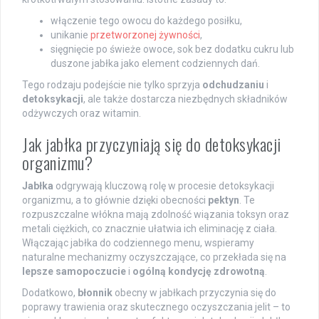
włączenie tego owocu do każdego posiłku,
unikanie
przetworzonej żywności
,
sięgnięcie po świeże owoce, sok bez dodatku cukru lub
duszone jabłka jako element codziennych dań.
Tego rodzaju podejście nie tylko sprzyja
odchudzaniu
i
detoksykacji
, ale także dostarcza niezbędnych składników
odżywczych oraz witamin.
Jak jabłka przyczyniają się do detoksykacji
organizmu?
Jabłka
odgrywają kluczową rolę w procesie detoksykacji
organizmu, a to głównie dzięki obecności
pektyn
. Te
rozpuszczalne włókna mają zdolność wiązania toksyn oraz
metali ciężkich, co znacznie ułatwia ich eliminację z ciała.
Włączając jabłka do codziennego menu, wspieramy
naturalne mechanizmy oczyszczające, co przekłada się na
lepsze samopoczucie
i
ogólną kondycję zdrowotną
.
Dodatkowo,
błonnik
obecny w jabłkach przyczynia się do
poprawy trawienia oraz skutecznego oczyszczania jelit – to