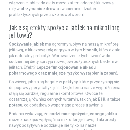
włączanie jabłek do diety może zatem odegrać kluczową
rolę w
utrzymaniu zdrowia
i wspieraniu działań
profilaktycznych przeciwko nowotworom.
Jakie są efekty spożycia jabłek na mikroflorę
jelitową?
Spożywanie jabłek
ma ogromny wpływ na naszą mikroflorę
jelitową, a kluczową rolę odgrywa w tym
błonnik
, który działa
jak naturalny prebiotyk. Wprowadzenie tych owoców do
codziennej diety sprzyja rozwojowi pożytecznych bakterii w
jelitach. Efekt?
Lepsze funkcjonowanie układu
pokarmowego oraz mniejsze ryzyko wystąpienia zaparć.
Co więcej, jabłka są bogate w
pektyny
, które przyczyniają się
do poprawy perystaltyki jelit. Dzięki temu nasze wypróżnienia
stają się bardziej regularne i komfortowe. Owoce te
dostarczają również cennych witamin, takich jak
E
i
K
, a także
potasu
, co dodatkowo wspomaga proces trawienia.
Badania wykazują, że
codzienne spożycie jednego jabłka
może znacząco wpłynąć na mikroflorę jelitową. Taki prosty
nawyk pozytywnie oddziałuje nie tylko na nasze