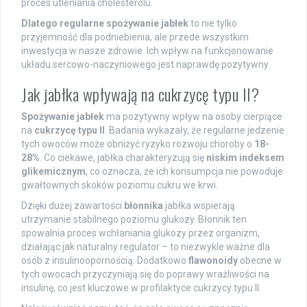
proces utleniania cholesterolu.
Dlatego regularne spożywanie jabłek
to nie tylko
przyjemność dla podniebienia, ale przede wszystkim
inwestycja w nasze zdrowie. Ich wpływ na funkcjonowanie
układu sercowo-naczyniowego jest naprawdę pozytywny.
Jak jabłka wpływają na cukrzycę typu II?
Spożywanie jabłek
ma pozytywny wpływ na osoby cierpiące
na
cukrzycę typu II
. Badania wykazały, że regularne jedzenie
tych owoców może obniżyć ryzyko rozwoju choroby o
18-
28%
. Co ciekawe, jabłka charakteryzują się
niskim indeksem
glikemicznym
, co oznacza, że ich konsumpcja nie powoduje
gwałtownych skoków poziomu cukru we krwi.
Dzięki dużej zawartości
błonnika
jabłka wspierają
utrzymanie stabilnego poziomu glukozy. Błonnik ten
spowalnia proces wchłaniania glukozy przez organizm,
działając jak naturalny regulator – to niezwykle ważne dla
osób z insulinoopornością. Dodatkowo
flawonoidy
obecne w
tych owocach przyczyniają się do poprawy wrażliwości na
insulinę, co jest kluczowe w profilaktyce cukrzycy typu II.