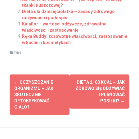
tkanki tłuszczowej?
Dieta dla dziesięciolatka – zasady zdrowego
odżywiania i jadłospis
Kalafior – wartości odżywcze, zdrowotne
właściwości i zastosowanie
Ręka Buddy: zdrowotne właściwości, zastosowanie
w kuchni i kosmetykach
Dieta
Post
←
OCZYSZCZANIE
DIETA 2100 KCAL – JAK
navigation
ORGANIZMU – JAK
ZDROWO SIĘ ODŻYWIAĆ
SKUTECZNIE
I PLANOWAĆ
DETOKSYKOWAĆ
POSIŁKI?
→
CIAŁO?