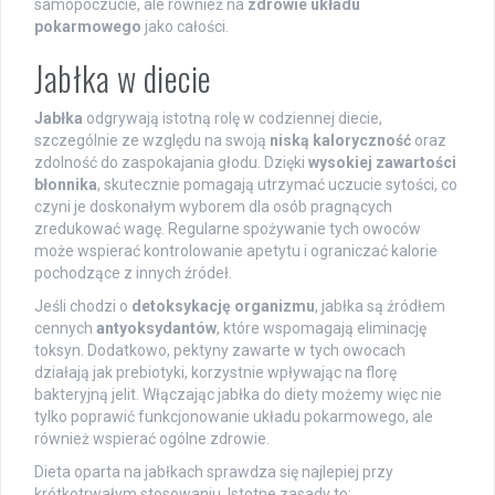
samopoczucie, ale również na
zdrowie układu
pokarmowego
jako całości.
Jabłka w diecie
Jabłka
odgrywają istotną rolę w codziennej diecie,
szczególnie ze względu na swoją
niską kaloryczność
oraz
zdolność do zaspokajania głodu. Dzięki
wysokiej zawartości
błonnika
, skutecznie pomagają utrzymać uczucie sytości, co
czyni je doskonałym wyborem dla osób pragnących
zredukować wagę. Regularne spożywanie tych owoców
może wspierać kontrolowanie apetytu i ograniczać kalorie
pochodzące z innych źródeł.
Jeśli chodzi o
detoksykację organizmu
, jabłka są źródłem
cennych
antyoksydantów
, które wspomagają eliminację
toksyn. Dodatkowo, pektyny zawarte w tych owocach
działają jak prebiotyki, korzystnie wpływając na florę
bakteryjną jelit. Włączając jabłka do diety możemy więc nie
tylko poprawić funkcjonowanie układu pokarmowego, ale
również wspierać ogólne zdrowie.
Dieta oparta na jabłkach sprawdza się najlepiej przy
krótkotrwałym stosowaniu. Istotne zasady to: