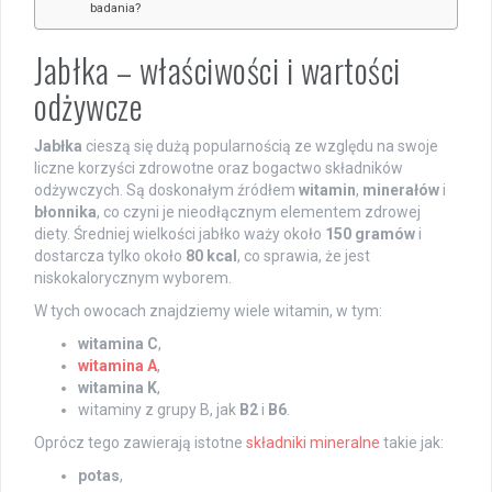
badania?
Jabłka – właściwości i wartości
odżywcze
Jabłka
cieszą się dużą popularnością ze względu na swoje
liczne korzyści zdrowotne oraz bogactwo składników
odżywczych. Są doskonałym źródłem
witamin
,
minerałów
i
błonnika
, co czyni je nieodłącznym elementem zdrowej
diety. Średniej wielkości jabłko waży około
150 gramów
i
dostarcza tylko około
80 kcal
, co sprawia, że jest
niskokalorycznym wyborem.
W tych owocach znajdziemy wiele witamin, w tym:
witamina C
,
witamina A
,
witamina K
,
witaminy z grupy B, jak
B2
i
B6
.
Oprócz tego zawierają istotne
składniki mineralne
takie jak:
potas
,