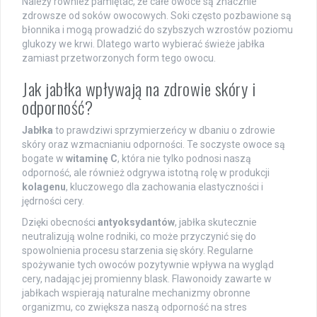
Należy również pamiętać, że całe owoce są znacznie
zdrowsze od soków owocowych. Soki często pozbawione są
błonnika i mogą prowadzić do szybszych wzrostów poziomu
glukozy we krwi. Dlatego warto wybierać świeże jabłka
zamiast przetworzonych form tego owocu.
Jak jabłka wpływają na zdrowie skóry i
odporność?
Jabłka
to prawdziwi sprzymierzeńcy w dbaniu o zdrowie
skóry oraz wzmacnianiu odporności. Te soczyste owoce są
bogate w
witaminę C
, która nie tylko podnosi naszą
odporność, ale również odgrywa istotną rolę w produkcji
kolagenu
, kluczowego dla zachowania elastyczności i
jędrności cery.
Dzięki obecności
antyoksydantów
, jabłka skutecznie
neutralizują wolne rodniki, co może przyczynić się do
spowolnienia procesu starzenia się skóry. Regularne
spożywanie tych owoców pozytywnie wpływa na wygląd
cery, nadając jej promienny blask. Flawonoidy zawarte w
jabłkach wspierają naturalne mechanizmy obronne
organizmu, co zwiększa naszą odporność na stres