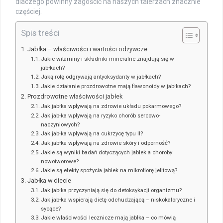
dlaczego powinny zagościć na naszych talerzach znacznie
częściej.
Spis treści
Jabłka – właściwości i wartości odżywcze
Jakie witaminy i składniki mineralne znajdują się w
jabłkach?
Jaką rolę odgrywają antyoksydanty w jabłkach?
Jakie działanie prozdrowotne mają flawonoidy w jabłkach?
Prozdrowotne właściwości jabłek
Jak jabłka wpływają na zdrowie układu pokarmowego?
Jak jabłka wpływają na ryzyko chorób sercowo-
naczyniowych?
Jak jabłka wpływają na cukrzycę typu II?
Jak jabłka wpływają na zdrowie skóry i odporność?
Jakie są wyniki badań dotyczących jabłek a choroby
nowotworowe?
Jakie są efekty spożycia jabłek na mikroflorę jelitową?
Jabłka w diecie
Jak jabłka przyczyniają się do detoksykacji organizmu?
Jak jabłka wspierają dietę odchudzającą – niskokaloryczne i
sycące?
Jakie właściwości lecznicze mają jabłka – co mówią