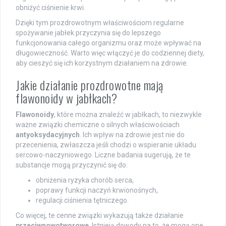
obniżyć ciśnienie krwi.
Dzięki tym prozdrowotnym właściwościom regularne
spożywanie jabłek przyczynia się do lepszego
funkcjonowania całego organizmu oraz może wpływać na
długowieczność. Warto więc włączyć je do codziennej diety,
aby cieszyć się ich korzystnym działaniem na zdrowie.
Jakie działanie prozdrowotne mają
flawonoidy w jabłkach?
Flawonoidy
, które można znaleźć w jabłkach, to niezwykle
ważne związki chemiczne o silnych właściwościach
antyoksydacyjnych
. Ich wpływ na zdrowie jest nie do
przecenienia, zwłaszcza jeśli chodzi o wspieranie układu
sercowo-naczyniowego. Liczne badania sugerują, że te
substancje mogą przyczynić się do:
obniżenia ryzyka chorób serca,
poprawy funkcji naczyń krwionośnych,
regulacji ciśnienia tętniczego.
Co więcej, te cenne związki wykazują także działanie
przeciwnowotworowe
. Istnieją dowody na to, że mogą one