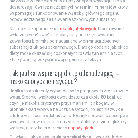
niezwykle ważne elementy efektywnej detoksykacji. Jabłka
dostarczają również niezbędnych
witamin
i
minerałów
, które
wspomagają funkcjonowanie wątroby, głównego organu
odpowiedzialnego za usuwanie szkodliwych substancji.
Nie można zapomnieć o
sokach jabłkowych
, które również
wykazują właściwości detoksykacyjne. Dzięki wysokiej
zawartości błonnika pomagają one w eliminacji zbędnych
substancji z układu pokarmowego. Dlatego dodanie jabłek do
diety może okazać się doskonałym rozwiązaniem dla tych,
którzy pragną oczyścić swój organizm z toksyn.
Jak jabłka wspierają dietę odchudzającą –
niskokaloryczne i sycące?
Jabłka
to doskonały wybór dla osób pragnących zredukować
wagę. Średniej wielkości owoc dostarcza około
80 kcal
, co
czyni je niskokalorycznym przysmakiem. Ich bogaty w
błonnik
skład wpływa na uczucie sytości, co jest niezwykle
istotne w procesie odchudzania. Błonnik spowalnia absorpcję
węglowodanów i pomaga utrzymać stabilny poziom glukozy
we krwi, a to z kolei ogranicza
napady głodu
.
Co więcej, jabłka zawierają
procyjanidyny
– związki, które