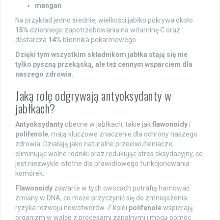
mangan
.
Na przykład jedno średniej wielkości jabłko pokrywa około
15%
dziennego zapotrzebowania na witaminę C oraz
dostarcza
14%
błonnika pokarmowego.
Dzięki tym wszystkim składnikom jabłka stają się nie
tylko pyszną przekąską, ale też cennym wsparciem dla
naszego zdrowia.
Jaką rolę odgrywają antyoksydanty w
jabłkach?
Antyoksydanty
obecne w jabłkach, takie jak
flawonoidy
i
polifenole
, mają kluczowe znaczenie dla ochrony naszego
zdrowia. Działają jako naturalne przeciwutleniacze,
eliminując wolne rodniki oraz redukując stres oksydacyjny, co
jest niezwykle istotne dla prawidłowego funkcjonowania
komórek.
Flawonoidy
zawarte w tych owocach potrafią hamować
zmiany w DNA, co może przyczynić się do zmniejszenia
ryzyka rozwoju nowotworów. Z kolei
polifenole
wspierają
organizm w walce z procesami zapalnymi i mogą pomóc