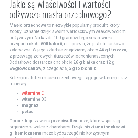
Jakie są właściwości i wartości
odżywcze masła orzechowego?
Masło orzechowe
to niezwykle popularny produkt, który
zdobył uznanie dzięki swoim wartościowym właściwościom
odżywczym. Na każde 100 gramów tego smarowidła
przypada około
600 kalorii
, co sprawia, że jest stosunkowo
kaloryczne. W jego składzie znajdziemy około
46 g tłuszczu
,
z przewagą zdrowych tłuszczów jednonienasyconych.
Dodatkowo dostarcza ono około
26 g białka
oraz
12 g
węglowodanów
, z czego aż
8,5 g to błonnik
.
Kolejnym atutem masła orzechowego są jego witaminy oraz
minerały:
witamina E
,
witamina B3
,
magnez
,
potas
.
Oprócz tego zawiera
przeciwutleniacze
, które wspierają
organizm w walce z chorobami. Dzięki
niskiemu indeksowi
glikemicznemu
może być szczególnie korzystnym