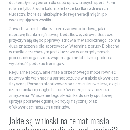
doskonałym wyborem dla osób uprawiających sport. Pełni
rolę nie tylko źródła kalorii, ale także
białka
i
zdrowych
tłuszczy
, które są niezbędne do regeneracji mięśni po
wyczerpującym wysiłku.
Zawarte w nim białko wspiera zarówno budowę, jak i
naprawę tkanki mięśniowej. Dodatkowo, zdrowe tłuszcze
przyczyniają się do poprawy zdrowia metabolicznego, co ma
duże znaczenie dla sportowców. Witamina z grupy B obecna
w maśle orzechowym jest kluczowa w energetycznych
procesach organizmu; wspomaga metabolizm i podnosi
wydolność podczas treningów.
Regularne spożywanie masła orzechowego może również
pozytywnie wpłynąć na samopoczucie w trakcie aktywności
fizycznej. Pomaga stabilizować poziom cukru we krwi, dzięki
czemu unikamy nagłych spadków energii oraz uczucia
zmęczenia. Włączenie tego składnika do diety sportowej
sprzyja poprawie ogólnej kondycji fizycznej oraz
efektywności naszych treningów.
Jakie są wnioski na temat masła