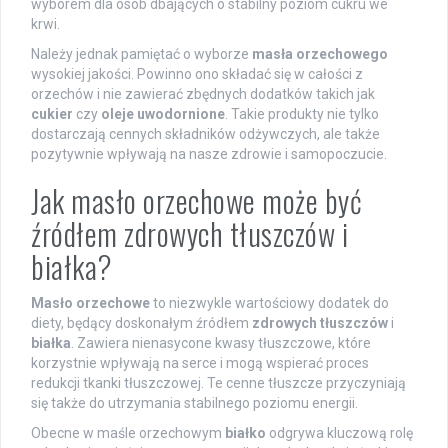
wyborem dla osób dbających o stabilny poziom cukru we
krwi.
Należy jednak pamiętać o wyborze
masła orzechowego
wysokiej jakości. Powinno ono składać się w całości z
orzechów i nie zawierać zbędnych dodatków takich jak
cukier
czy
oleje uwodornione
. Takie produkty nie tylko
dostarczają cennych składników odżywczych, ale także
pozytywnie wpływają na nasze zdrowie i samopoczucie.
Jak masło orzechowe może być
źródłem zdrowych tłuszczów i
białka?
Masło orzechowe
to niezwykle wartościowy dodatek do
diety, będący doskonałym źródłem
zdrowych tłuszczów
i
białka
. Zawiera nienasycone kwasy tłuszczowe, które
korzystnie wpływają na serce i mogą wspierać proces
redukcji tkanki tłuszczowej. Te cenne tłuszcze przyczyniają
się także do utrzymania stabilnego poziomu energii.
Obecne w maśle orzechowym
białko
odgrywa kluczową rolę