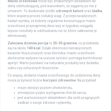
Masło orzechowe
może być znakomitym dodatkiem do
diety odchudzającej, pod warunkiem, że sięgamy po nie z
umiarem. To doskonałe źródło
zdrowych kalorii
oraz
białka
,
które wspiera proces redukcji wagi. Z przeprowadzonych
badań wynika, że kobiety regularnie konsumujące masło
orzechowe przynajmniej dwa razy w tygodniu osiągały
lepsze rezultaty w odchudzaniu niż te, które całkowicie je
eliminowały.
Zalecana dzienna porcja
to
25-30 gramów
, co przekłada
się na około
140 kcal
. Dzięki obecności nienasyconych
kwasów tłuszczowych oraz błonnika, masło orzechowe
skutecznie wpływa na uczucie sytości i pomaga kontrolować
apetyt. Warto postawić na naturalne produkty bez dodatku
cukru czy sztucznych tłuszczów.
Co więcej, dodanie masła orzechowego do codziennej diety
może przynieść liczne
korzyści zdrowotne
. Na przykład:
może obniżyć poziom cholesterolu,
zmniejsza ryzyko wystąpienia chorób serca,
jest wartościowym składnikiem dla osób pragnących
zadbać o swoje zdrowie i sylwetkę.