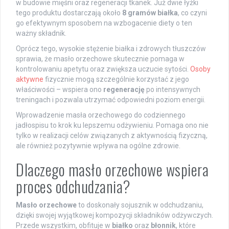
w budowie mięśni oraz regeneracji tkanek. Już dwie łyżki
tego produktu dostarczają około
8 gramów białka
, co czyni
go efektywnym sposobem na wzbogacenie diety o ten
ważny składnik.
Oprócz tego, wysokie stężenie białka i zdrowych tłuszczów
sprawia, że masło orzechowe skutecznie pomaga w
kontrolowaniu apetytu oraz zwiększa uczucie sytości.
Osoby
aktywne
fizycznie mogą szczególnie korzystać z jego
właściwości – wspiera ono
regenerację
po intensywnych
treningach i pozwala utrzymać odpowiedni poziom energii.
Wprowadzenie masła orzechowego do codziennego
jadłospisu to krok ku lepszemu odżywieniu. Pomaga ono nie
tylko w realizacji celów związanych z aktywnością fizyczną,
ale również pozytywnie wpływa na ogólne zdrowie.
Dlaczego masło orzechowe wspiera
proces odchudzania?
Masło orzechowe
to doskonały sojusznik w odchudzaniu,
dzięki swojej wyjątkowej kompozycji składników odżywczych.
Przede wszystkim, obfituje w
białko
oraz
błonnik
, które