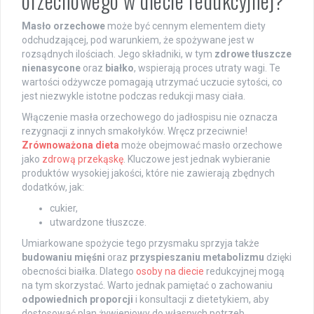
orzechowego w diecie redukcyjnej?
Masło orzechowe
może być cennym elementem diety
odchudzającej, pod warunkiem, że spożywane jest w
rozsądnych ilościach. Jego składniki, w tym
zdrowe tłuszcze
nienasycone
oraz
białko
, wspierają proces utraty wagi. Te
wartości odżywcze pomagają utrzymać uczucie sytości, co
jest niezwykle istotne podczas redukcji masy ciała.
Włączenie masła orzechowego do jadłospisu nie oznacza
rezygnacji z innych smakołyków. Wręcz przeciwnie!
Zrównoważona dieta
może obejmować masło orzechowe
jako
zdrową przekąskę
. Kluczowe jest jednak wybieranie
produktów wysokiej jakości, które nie zawierają zbędnych
dodatków, jak:
cukier,
utwardzone tłuszcze.
Umiarkowane spożycie tego przysmaku sprzyja także
budowaniu mięśni
oraz
przyspieszaniu metabolizmu
dzięki
obecności białka. Dlatego
osoby na diecie
redukcyjnej mogą
na tym skorzystać. Warto jednak pamiętać o zachowaniu
odpowiednich proporcji
i konsultacji z dietetykiem, aby
dostosować plan żywieniowy do własnych potrzeb