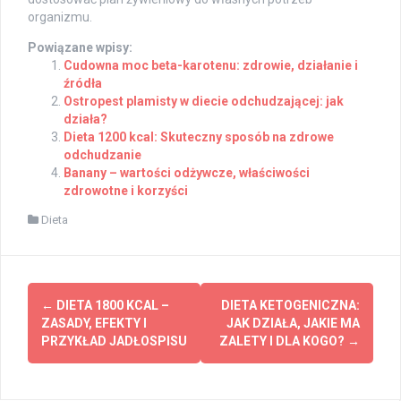
organizmu.
Powiązane wpisy:
Cudowna moc beta-karotenu: zdrowie, działanie i
źródła
Ostropest plamisty w diecie odchudzającej: jak
działa?
Dieta 1200 kcal: Skuteczny sposób na zdrowe
odchudzanie
Banany – wartości odżywcze, właściwości
zdrowotne i korzyści
Dieta
Post
←
DIETA 1800 KCAL –
DIETA KETOGENICZNA:
navigation
ZASADY, EFEKTY I
JAK DZIAŁA, JAKIE MA
PRZYKŁAD JADŁOSPISU
ZALETY I DLA KOGO?
→