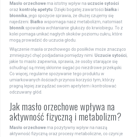
Masło orzechowe
ma istotny wpływ na
uczucie sytości
oraz
kontrolę apetytu
. Dzięki bogatej zawartości
białka
i
błonnika
, jego spożycie sprawia, że dłużej czujemy się
najedzeni.
Białko
wspomaga nasz metabolizm, natomiast
błonnik
spowalnia wchłanianie glukozy do krwiobiegu. To z
kolei pomaga unikać nagłych skoków poziomu cukru, które
mogą prowadzić do uczucia głodu.
Włączenie masła orzechowego do posiłków może znacząco
zmniejszyć chęć podjadania pomiędzy nimi.
Uczucie sytości
,
jakie to masło zapewnia, sprawia, że osoby starające się
schudnąć są mniej skłonne sięgać po niezdrowe przekąski.
Co więcej, regularne spożywanie tego produktu w
umiarkowanych ilościach przynosi korzyści tym, którzy
pragną lepiej zarządzać swoim apetytem i kontrolować
odczuwany głód.
Jak masło orzechowe wpływa na
aktywność fizyczną i metabolizm?
Masło orzechowe
ma pozytywny wpływ na naszą
aktywność fizyczną oraz procesy metaboliczne, co czyni je