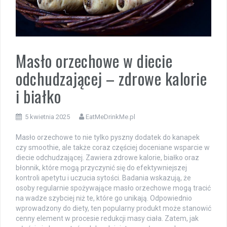
Masło orzechowe w diecie
odchudzającej – zdrowe kalorie
i białko
5 kwietnia 2025
EatMeDrinkMe.pl
Masło orzechowe to nie tylko pyszny dodatek do kanapek
czy smoothie, ale także coraz częściej doceniane wsparcie w
diecie odchudzającej. Zawiera zdrowe kalorie, białko oraz
błonnik, które mogą przyczynić się do efektywniejszej
kontroli apetytu i uczucia sytości. Badania wskazują, że
osoby regularnie spożywające masło orzechowe mogą tracić
na wadze szybciej niż te, które go unikają. Odpowiednio
wprowadzony do diety, ten popularny produkt może stanowić
cenny element w procesie redukcji masy ciała. Zatem, jak