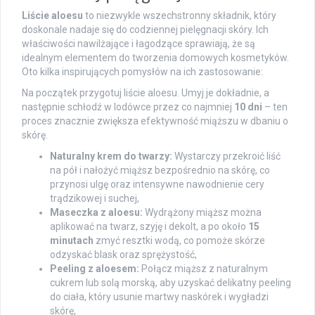
Liście aloesu
to niezwykle wszechstronny składnik, który
doskonale nadaje się do codziennej pielęgnacji skóry. Ich
właściwości nawilżające i łagodzące sprawiają, że są
idealnym elementem do tworzenia domowych kosmetyków.
Oto kilka inspirujących pomysłów na ich zastosowanie:
Na początek przygotuj liście aloesu. Umyj je dokładnie, a
następnie schłodź w lodówce przez co najmniej
10 dni
– ten
proces znacznie zwiększa efektywność miąższu w dbaniu o
skórę.
Naturalny krem do twarzy:
Wystarczy przekroić liść
na pół i nałożyć miąższ bezpośrednio na skórę, co
przynosi ulgę oraz intensywne nawodnienie cery
trądzikowej i suchej,
Maseczka z aloesu:
Wydrążony miąższ można
aplikować na twarz, szyję i dekolt, a po około
15
minutach
zmyć resztki wodą, co pomoże skórze
odzyskać blask oraz sprężystość,
Peeling z aloesem:
Połącz miąższ z naturalnym
cukrem lub solą morską, aby uzyskać delikatny peeling
do ciała, który usunie martwy naskórek i wygładzi
skórę,