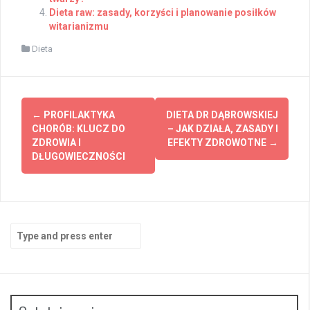
Dieta raw: zasady, korzyści i planowanie posiłków
witarianizmu
Dieta
Post
←
PROFILAKTYKA
DIETA DR DĄBROWSKIEJ
navigation
CHORÓB: KLUCZ DO
– JAK DZIAŁA, ZASADY I
ZDROWIA I
EFEKTY ZDROWOTNE
→
DŁUGOWIECZNOŚCI
Search
for: