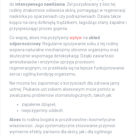
do
intensywnego nawilżania
. Żel pozyskiwany z liści tej
rośliny znakomicie odświeża skórę, pomagając w regeneracji
naskórka po oparzeniach czy podrażnieniach. Działa także
kojąco na cerę dotkniętą trądzikiem, łagodząc stany zapalne i
przyspieszając proces gojenia.
Co więcej, aloes ma pozytywny
wpływ
na
układ
odpornościowy
. Regularne spożywanie soku z tej rośliny
wspiera naturalne mechanizmy obronne organizmu oraz
skutecznie wspomaga detoksykację. Dzięki zawartości
aminokwasów i enzymów sprzyja procesom
regeneracyjnym, co przekłada się na lepsze funkcjonowanie
serca i ogólną kondycję organizmu.
Nie można też zapominać o korzyściach dla zdrowia jamy
ustnej. Płukanie ust sokiem aloesowym może pomóc w
zwalczaniu problemów stomatologicznych, takich jak:
zapalenie dziąseł,
nieprzyjemny oddech.
Aloes
to roślina bogata w prozdrowotne i kosmetyczne
właściwości. Jego systematyczne stosowanie przynosi
wymierne efekty zarówno dla skóry, jak i dla ogólnego