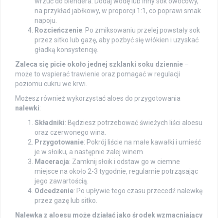
wrzuć do blendera. Dodaj wodę lub inny sok owocowy,
na przykład jabłkowy, w proporcji 1:1, co poprawi smak
napoju.
Rozcieńczenie
: Po zmiksowaniu przelej powstały sok
przez sitko lub gazę, aby pozbyć się włókien i uzyskać
gładką konsystencję.
Zaleca się picie około jednej szklanki soku dziennie
–
może to wspierać trawienie oraz pomagać w regulacji
poziomu cukru we krwi.
Możesz również wykorzystać aloes do przygotowania
nalewki
:
Składniki
: Będziesz potrzebować świeżych liści aloesu
oraz czerwonego wina.
Przygotowanie
: Pokrój liście na małe kawałki i umieść
je w słoiku, a następnie zalej winem.
Maceracja
: Zamknij słoik i odstaw go w ciemne
miejsce na około 2-3 tygodnie, regularnie potrząsając
jego zawartością.
Odcedzenie
: Po upływie tego czasu przecedź nalewkę
przez gazę lub sitko.
Nalewka z aloesu może działać jako środek wzmacniający