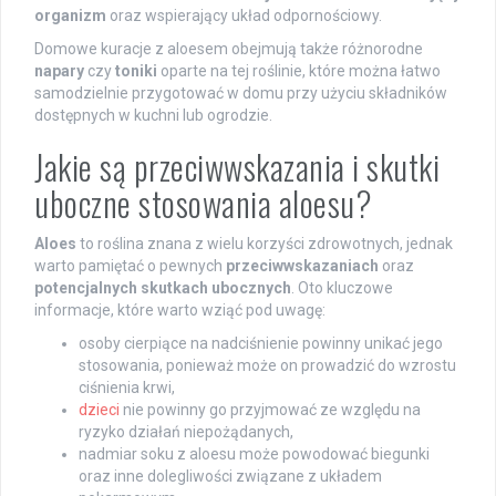
organizm
oraz wspierający układ odpornościowy.
Domowe kuracje z aloesem obejmują także różnorodne
napary
czy
toniki
oparte na tej roślinie, które można łatwo
samodzielnie przygotować w domu przy użyciu składników
dostępnych w kuchni lub ogrodzie.
Jakie są przeciwwskazania i skutki
uboczne stosowania aloesu?
Aloes
to roślina znana z wielu korzyści zdrowotnych, jednak
warto pamiętać o pewnych
przeciwwskazaniach
oraz
potencjalnych skutkach ubocznych
. Oto kluczowe
informacje, które warto wziąć pod uwagę:
osoby cierpiące na nadciśnienie powinny unikać jego
stosowania, ponieważ może on prowadzić do wzrostu
ciśnienia krwi,
dzieci
nie powinny go przyjmować ze względu na
ryzyko działań niepożądanych,
nadmiar soku z aloesu może powodować biegunki
oraz inne dolegliwości związane z układem