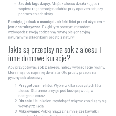
Środek łagodzący:
Miąższ aloesu działa kojąco i
wspiera regenerację naskórka przy oparzeniach czy
podrażnieniach skóry.
Pamiętaj jednak o usunięciu skórki liści przed użyciem –
jest ona toksyczna.
Dzięki tym prostym metodom
wzbogacisz swoją codzienną rutynę pielęgnacyjną
naturalnymi składnikami prosto z natury!
Jakie są przepisy na sok z aloesu i
inne domowe kuracje?
Aby przygotować
sok z aloesu
, należy wybrać liście rośliny,
które mają co najmniej dwa lata. Oto prosty przepis na
pyszny sok aloesowy:
Przygotowanie liści
: Wybierz kilka soczystych liści
aloesu. Starannie umyj je pod bieżącą wodą, a
następnie osusz.
Obranie
: Usuń kolce i wydobądź miąższ znajdujący się
wewnątrz liścia.
Miksowanie
: Pokrój miąższ na mniejsze kawałki i