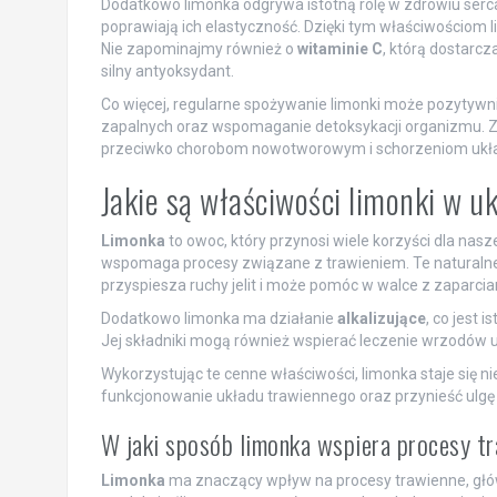
Dodatkowo limonka odgrywa istotną rolę w zdrowiu serc
poprawiają ich elastyczność. Dzięki tym właściwościo
Nie zapominajmy również o
witaminie C
, którą dostarcz
silny antyoksydant.
Co więcej, regularne spożywanie limonki może pozytyw
zapalnych oraz wspomaganie detoksykacji organizmu. Z 
przeciwko chorobom nowotworowym i schorzeniom ukła
Jakie są właściwości limonki w 
Limonka
to owoc, który przynosi wiele korzyści dla nas
wspomaga procesy związane z trawieniem. Te naturalne
przyspiesza ruchy jelit i może pomóc w walce z zaparcia
Dodatkowo limonka ma działanie
alkalizujące
, co jest
Jej składniki mogą również wspierać leczenie wrzodów 
Wykorzystując te cenne właściwości, limonka staje się
funkcjonowanie układu trawiennego oraz przynieść ulgę
W jaki sposób limonka wspiera procesy tr
Limonka
ma znaczący wpływ na procesy trawienne, głów