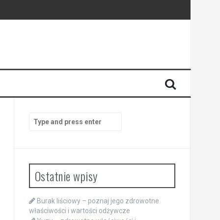
Search
for:
Ostatnie wpisy
Burak liściowy – poznaj jego zdrowotne
właściwości i wartości odżywcze