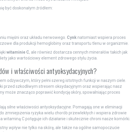
 się być doskonałym źródłem:
niu mięśni oraz układu nerwowego.
Cynk
natomiast wspiera proces
uczowe dla produkcji hemoglobiny oraz transportu tlenu w organizmie.
ięki
witaminie C
, ale również dostarcza cennych minerałów takich jak
 diety jako wartościowy element zdrowego stylu życia.
idów i właściwości antyoksydacyjnych?
iem odżywczym, który pełni szereg istotnych funkcji w naszym ciele.
rki przed szkodliwym stresem oksydacyjnym oraz wspierając nasz
iny może znacząco poprawić kondycję skóry, spowalniając proces
adają silne właściwości antyoksydacyjne. Pomagają one w eliminacji
 do zmniejszenia ryzyka wielu chorób przewlekłych i wspiera zdrowie
witaminą C potęguje ich działanie i skutecznie chroni nasze komórki.
stny wpływ nie tylko na skórę, ale także na ogólne samopoczucie