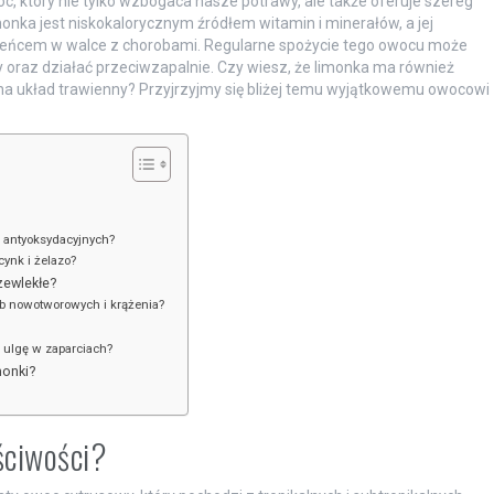
, który nie tylko wzbogaca nasze potrawy, ale także oferuje szereg
monka jest niskokalorycznym źródłem witamin i minerałów, a jej
zeńcem w walce z chorobami. Regularne spożycie tego owocu może
 oraz działać przeciwzapalnie. Czy wiesz, że limonka ma również
na układ trawienny? Przyjrzyjmy się bliżej temu wyjątkowemu owocowi
i antyoksydacyjnych?
cynk i żelazo?
zewlekłe?
rób nowotworowych i krążenia?
i ulgę w zaparciach?
monki?
ściwości?