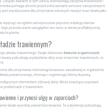
a. Związki zawarte w tym owocu wzmacniają naczynia krwionośne i
m limonka pomaga chronić przed schorzeniami sercowo-naczyniowymi.
a; jest ona kluczowa dla utrzymania zdrowych naczyń oraz działa jako
nie wpłynąć na ogólne samopoczucie poprzez redukcję stanów
tego powodu warto uwzględnić ten owoc w diecie profilaktycznej
du krążenia.
układzie trawiennym?
zego układu trawiennego. Dzięki obecności
kwasów organicznych
 kwasy pobudzają wydzielanie śliny oraz enzymów trawiennych, co
mi.
 istotne dla utrzymania równowagi kwasowo-zasadowej w organizmie.
układu pokarmowego, chroniąc i regenerując błonę śluzową.
 nieodłącznym elementem zdrowej diety. Może znacząco poprawić
 w problemach z trawieniem.
awienne i przynosi ulgę w zaparciach?
nie dzięki wysokiej zawartości kwasów. Te substancje pobudzają