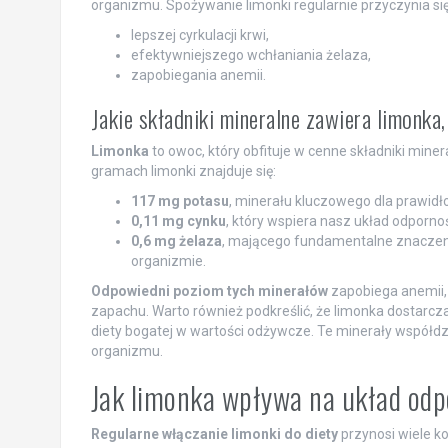
organizmu. Spożywanie limonki regularnie przyczynia się
lepszej cyrkulacji krwi,
efektywniejszego wchłaniania żelaza,
zapobiegania anemii.
Jakie składniki mineralne zawiera limonka,
Limonka
to owoc, który obfituje w cenne składniki mine
gramach limonki znajduje się:
117 mg potasu
, minerału kluczowego dla prawidł
0,11 mg cynku
, który wspiera nasz układ odpornoś
0,6 mg żelaza
, mającego fundamentalne znaczenie
organizmie.
Odpowiedni poziom tych minerałów
zapobiega anemii, 
zapachu. Warto również podkreślić, że limonka dostarcz
diety bogatej w wartości odżywcze. Te minerały współdz
organizmu.
Jak limonka wpływa na układ odp
Regularne włączanie limonki do diety
przynosi wiele ko