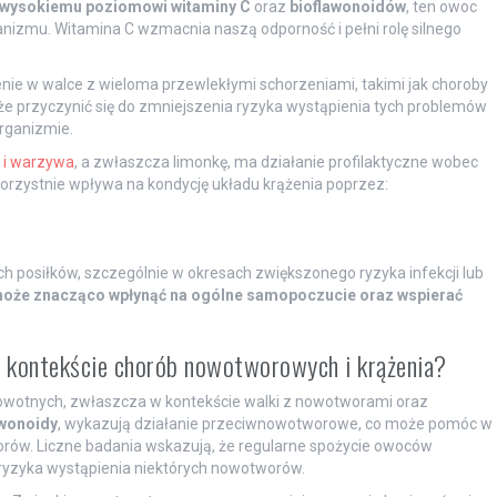
wysokiemu poziomowi witaminy C
oraz
bioflawonoidów
, ten owoc
izmu. Witamina C wzmacnia naszą odporność i pełni rolę silnego
e w walce z wieloma przewlekłymi schorzeniami, takimi jak choroby
e przyczynić się do zmniejszenia ryzyka wystąpienia tych problemów
rganizmie.
 i warzywa
, a zwłaszcza limonkę, ma działanie profilaktyczne wobec
rzystnie wpływa na kondycję układu krążenia poprzez:
 posiłków, szczególnie w okresach zwiększonego ryzyka infekcji lub
 może znacząco wpłynąć na ogólne samopoczucie oraz wspierać
 w kontekście chorób nowotworowych i krążenia?
rowotnych, zwłaszcza w kontekście walki z nowotworami oraz
awonoidy
, wykazują działanie przeciwnowotworowe, co może pomóc w
rów. Liczne badania wskazują, że regularne spożycie owoców
a ryzyka wystąpienia niektórych nowotworów.