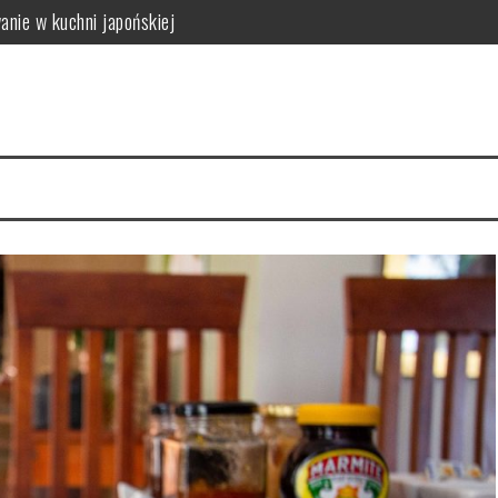
anie w kuchni japońskiej
 i wpływ na zdrowie
 zastosowanie w kuchni
dy się wykonuje i jak wygląda bezpieczeństwo badania
ca: właściwości i źródła
właściwości i wartości odżywcze