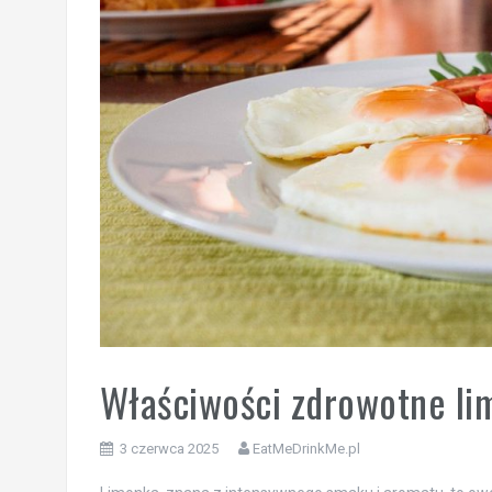
Właściwości zdrowotne li
3 czerwca 2025
EatMeDrinkMe.pl