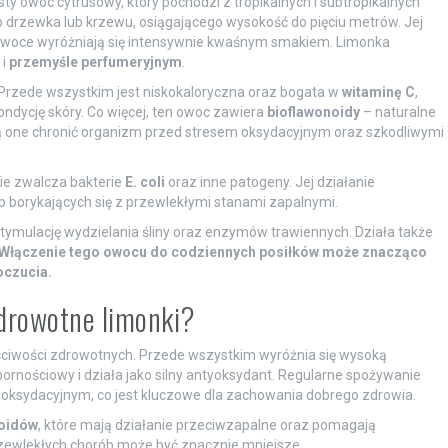
ysty owoc cytrusowy, który pochodzi z tropikalnych i subtropikalnych
o drzewka lub krzewu, osiągającego wysokość do pięciu metrów. Jej
 owoce wyróżniają się intensywnie kwaśnym smakiem. Limonka
i
przemyśle perfumeryjnym
.
Przede wszystkim jest niskokaloryczna oraz bogata w
witaminę C
,
ndycję skóry. Co więcej, ten owoc zawiera
bioflawonoidy
– naturalne
ją one chronić organizm przed stresem oksydacyjnym oraz szkodliwymi
ie zwalcza bakterie
E. coli
oraz inne patogeny. Jej działanie
 borykających się z przewlekłymi stanami zapalnymi.
tymulację wydzielania śliny oraz enzymów trawiennych. Działa także
Włączenie tego owocu do codziennych posiłków może znacząco
oczucia.
zdrowotne limonki?
aściwości zdrowotnych. Przede wszystkim wyróżnia się wysoką
ornościowy i działa jako silny antyoksydant. Regularne spożywanie
 oksydacyjnym, co jest kluczowe dla zachowania dobrego zdrowia.
oidów
, które mają działanie przeciwzapalne oraz pomagają
przewlekłych chorób może być znacznie mniejsze.