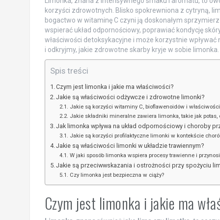
Limonka, znana z intensywnego smaku i aromatu, to owoc
korzyści zdrowotnych. Blisko spokrewniona z cytryną, li
bogactwo w witaminę C czyni ją doskonałym sprzymier
wspierać układ odpornościowy, poprawiać kondycję skóry
właściwości detoksykacyjne i może korzystnie wpływać 
i odkryjmy, jakie zdrowotne skarby kryje w sobie limonka.
Spis treści
Czym jest limonka i jakie ma właściwości?
Jakie są właściwości odżywcze i zdrowotne limonki?
Jakie są korzyści witaminy C, bioflawenoidów i właściwośc
Jakie składniki mineralne zawiera limonka, takie jak potas, 
Jak limonka wpływa na układ odpornościowy i choroby pr
Jakie są korzyści profilaktyczne limonki w kontekście cho
Jakie są właściwości limonki w układzie trawiennym?
W jaki sposób limonka wspiera procesy trawienne i przynos
Jakie są przeciwwskazania i ostrożności przy spożyciu li
Czy limonka jest bezpieczna w ciąży?
Czym jest limonka i jakie ma wła