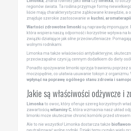
Limonka
, znana również jako
lima
czy
limetka
, to socz
regionów świata. Ta roślina przyjmuje formę niewielkieg
liście mają charakterystyczne ząbkowane krawędzie, a
znajduje szerokie zastosowanie w
kuchni
,
aromaterapii
Wartości zdrowotne limonki
są naprawdę imponujące. 
która wspiera naszą odporność i korzystnie wpływa na ko
związki działające jak silne przeciwutleniacze. Pomaga
wolnymi rodnikami.
Limonka ma także właściwości antybakteryjne; skuteczn
przeciwzapalne czyni ją cennym dodatkiem do diety osób
Ponadto spożywanie limonki sprzyja trawieniu poprzez s
moczopędnie, co ułatwia usuwanie toksyn z organizmu.
wpłynąć na poprawę ogólnego stanu zdrowia i samop
Jakie są właściwości odżywcze i 
Limonka
to owoc, który oferuje szereg korzystnych wł
zawartością
witaminy C
, która wzmacnia nasz układ odp
limonki może skutecznie chronić komórki przed stresem
Ale to nie wszystko! Limonka dostarcza także
bioflawon
neutralizować wolne rodniki. Dzięki temu ryzyko wielu 