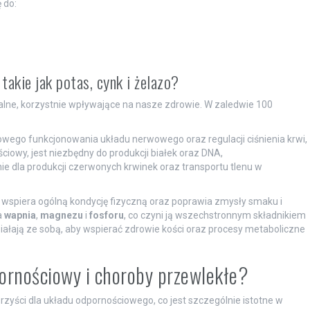
 do:
 takie jak potas, cynk i żelazo?
ralne, korzystnie wpływające na nasze zdrowie. W zaledwie 100
owego funkcjonowania układu nerwowego oraz regulacji ciśnienia krwi,
ciowy, jest niezbędny do produkcji białek oraz DNA,
 dla produkcji czerwonych krwinek oraz transportu tlenu w
wspiera ogólną kondycję fizyczną oraz poprawia zmysły smaku i
a
wapnia
,
magnezu
i
fosforu
, co czyni ją wszechstronnym składnikiem
iałają ze sobą, aby wspierać zdrowie kości oraz procesy metaboliczne
ornościowy i choroby przewlekłe?
rzyści dla układu odpornościowego, co jest szczególnie istotne w