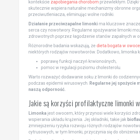
kontekście
zapobiegania chorobom
przewlekłym. Dzięki
skutecznie wspiera naturalne mechanizmy obronne organ
przeciwutleniacza, eliminując wolne rodniki.
Działanie przeciwzapalne limonki
ma kluczowe znaczeni
serca czy nowotwory. Regularne spożywanie limonki moż
zdrowotnych poprzez łagodzenie stanów zapalnych w o
Różnorodne badania wskazują, że
dieta bogata w owoce
niektórych rodzajów nowotworów. Dodatkowo, limonka ko
poprawę funkcji naczyń krwionośnych,
pomoc w regulacji poziomu cholesterolu.
Warto rozważyć dodawanie soku z limonki do codziennych
podczas epidemii wirusowych.
Regularne jej spożycie
naszą odporność.
Jakie są korzyści profilaktyczne limonki
Limonka
jest owocem, który przynosi wiele korzyści zd
wspierania układu krążenia. Jej składniki, takie jak
biofl
zmniejszeniu ryzyka rozwoju różnych rodzajów nowotwo
cytrusowych, w tym limonki, przyczynia się do obniżeni