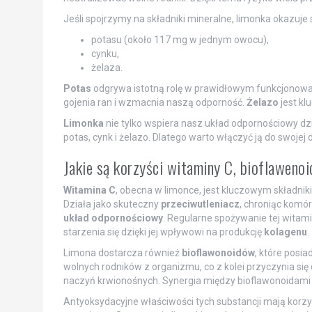
Jeśli spojrzymy na składniki mineralne, limonka okazuje
potasu (około 117 mg w jednym owocu),
cynku,
żelaza.
Potas
odgrywa istotną rolę w prawidłowym funkcjonowa
gojenia ran i wzmacnia naszą odporność.
Żelazo
jest kl
Limonka
nie tylko wspiera nasz układ odpornościowy dz
potas, cynk i żelazo. Dlatego warto włączyć ją do swojej
Jakie są korzyści witaminy C, bioflaweno
Witamina C
, obecna w limonce, jest kluczowym składnik
Działa jako skuteczny
przeciwutleniacz
, chroniąc komó
układ odpornościowy
. Regularne spożywanie tej witam
starzenia się dzięki jej wpływowi na produkcję
kolagenu
.
Limona dostarcza również
bioflawonoidów
, które posi
wolnych rodników z organizmu, co z kolei przyczynia się
naczyń krwionośnych. Synergia między bioflawonoidami a 
Antyoksydacyjne właściwości tych substancji mają korzy