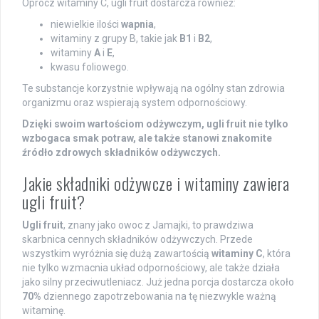
Oprócz witaminy C, ugli fruit dostarcza również:
niewielkie ilości
wapnia
,
witaminy z grupy B, takie jak
B1
i
B2
,
witaminy
A
i
E
,
kwasu foliowego.
Te substancje korzystnie wpływają na ogólny stan zdrowia
organizmu oraz wspierają system odpornościowy.
Dzięki swoim wartościom odżywczym, ugli fruit nie tylko
wzbogaca smak potraw, ale także stanowi znakomite
źródło zdrowych składników odżywczych.
Jakie składniki odżywcze i witaminy zawiera
ugli fruit?
Ugli fruit
, znany jako owoc z Jamajki, to prawdziwa
skarbnica cennych składników odżywczych. Przede
wszystkim wyróżnia się dużą zawartością
witaminy C
, która
nie tylko wzmacnia układ odpornościowy, ale także działa
jako silny przeciwutleniacz. Już jedna porcja dostarcza około
70%
dziennego zapotrzebowania na tę niezwykle ważną
witaminę.