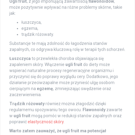
Ugli fruit
, z jego imponującą zawartością
flawonoidów
,
może pozytywnie wpływać na różne problemy skórne, takie
jak:
łuszczyca,
egzema,
trądzik różowaty.
Substancje te mają zdolność do łagodzenia stanów
zapalnych, co odgrywa kluczową rolę w terapii tych schorzeń.
Łuszczyca
to przewlekła choroba objawiająca się
zapaleniem skóry. Włączenie
ugli fruit
do diety może
wspierać naturalne procesy regeneracyjne organizmu i
przyczynić się do poprawy wyglądu cery. Dodatkowo, jego
działanie przeciwzapalne może przynieść ulgę osobom
cierpiącym na
egzemę
, zmniejszając swędzenie oraz
zaczerwienienia.
Trądzik różowaty
również można złagodzić dzięki
regularnemu spożywaniu tego owocu.
Flawonoidy
zawarte
w
ugli fruit
mogą pomóc w redukcji stanów zapalnych oraz
poprawić
elastyczność skóry
.
Warto zatem zauważyć, że ugli fruit ma potencjał