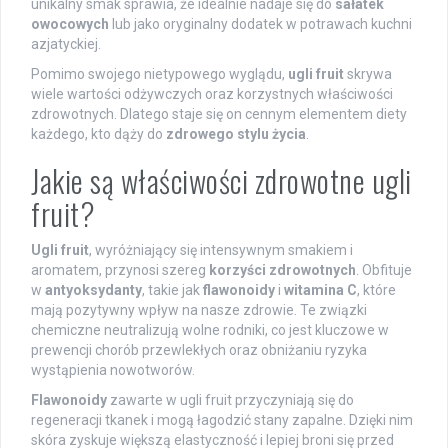
unikalny smak sprawia, że idealnie nadaje się do
sałatek
owocowych
lub jako oryginalny dodatek w potrawach kuchni
azjatyckiej.
Pomimo swojego nietypowego wyglądu,
ugli fruit
skrywa
wiele wartości odżywczych oraz korzystnych właściwości
zdrowotnych. Dlatego staje się on cennym elementem diety
każdego, kto dąży do
zdrowego stylu życia
.
Jakie są właściwości zdrowotne ugli
fruit?
Ugli fruit
, wyróżniający się intensywnym smakiem i
aromatem, przynosi szereg
korzyści zdrowotnych
. Obfituje
w
antyoksydanty
, takie jak
flawonoidy
i
witamina C
, które
mają pozytywny wpływ na nasze zdrowie. Te związki
chemiczne neutralizują wolne rodniki, co jest kluczowe w
prewencji chorób przewlekłych oraz obniżaniu ryzyka
wystąpienia nowotworów.
Flawonoidy
zawarte w ugli fruit przyczyniają się do
regeneracji tkanek i mogą łagodzić stany zapalne. Dzięki nim
skóra zyskuje większą elastyczność i lepiej broni się przed