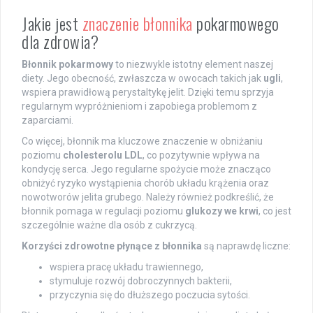
Jakie jest
znaczenie błonnika
pokarmowego
dla zdrowia?
Błonnik pokarmowy
to niezwykle istotny element naszej
diety. Jego obecność, zwłaszcza w owocach takich jak
ugli
,
wspiera prawidłową perystaltykę jelit. Dzięki temu sprzyja
regularnym wypróżnieniom i zapobiega problemom z
zaparciami.
Co więcej, błonnik ma kluczowe znaczenie w obniżaniu
poziomu
cholesterolu LDL
, co pozytywnie wpływa na
kondycję serca. Jego regularne spożycie może znacząco
obniżyć ryzyko wystąpienia chorób układu krążenia oraz
nowotworów jelita grubego. Należy również podkreślić, że
błonnik pomaga w regulacji poziomu
glukozy we krwi
, co jest
szczególnie ważne dla osób z cukrzycą.
Korzyści zdrowotne płynące z błonnika
są naprawdę liczne:
wspiera pracę układu trawiennego,
stymuluje rozwój dobroczynnych bakterii,
przyczynia się do dłuższego poczucia sytości.