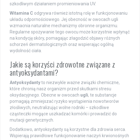
szkodliwym działaniem promieniowania UV.
Witamina C
odgrywa również istotną rolę w funkcjonowaniu
układu odpornościowego. Jej obecność w owocach ugli
wzmacnia naturalne mechanizmy obronne organizmu.
Regularne spożywanie tego owocu może korzystnie wpłynąć
na kondycję skóry, pomagając złagodzić objawy różnych
schorzeń dermatologicznych oraz wspierając ogólną
wydolność ciała.
Jakie są korzyści zdrowotne związane z
antyoksydantami?
Antyoksydanty
to niezwykle ważne związki chemiczne,
które chronią nasz organizm przed skutkami stresu
oksydacyjnego. Obecne w owocach
ugli
, te substancje
pomagają zmniejszać ryzyko wystąpienia nowotworów
złośliwych, neutralizując wolne rodniki – szkodliwe
cząsteczki mogące uszkadzać komórki i prowadzić do
mutacji genetycznych.
Dodatkowo, antyoksydanty są korzystne dla zdrowia serca.
Wspierają prawidłowe funkcjonowanie naczyń krwionośnych