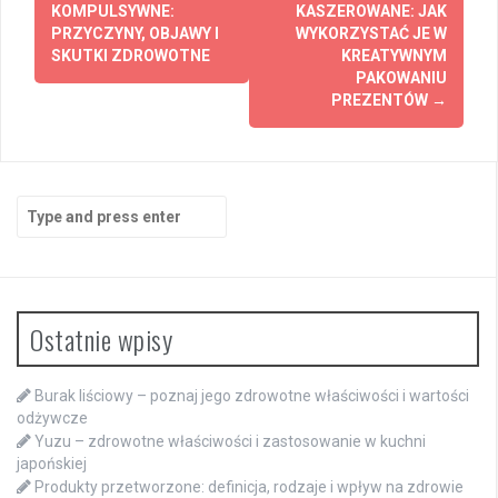
navigation
KOMPULSYWNE:
KASZEROWANE: JAK
PRZYCZYNY, OBJAWY I
WYKORZYSTAĆ JE W
SKUTKI ZDROWOTNE
KREATYWNYM
PAKOWANIU
PREZENTÓW
→
Search
for:
Ostatnie wpisy
Burak liściowy – poznaj jego zdrowotne właściwości i wartości
odżywcze
Yuzu – zdrowotne właściwości i zastosowanie w kuchni
japońskiej
Produkty przetworzone: definicja, rodzaje i wpływ na zdrowie