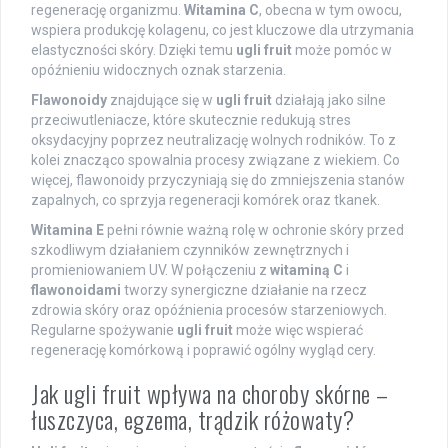
regenerację organizmu.
Witamina C
, obecna w tym owocu,
wspiera produkcję kolagenu, co jest kluczowe dla utrzymania
elastyczności skóry. Dzięki temu
ugli fruit
może pomóc w
opóźnieniu widocznych oznak starzenia.
Flawonoidy
znajdujące się w
ugli fruit
działają jako silne
przeciwutleniacze, które skutecznie redukują stres
oksydacyjny poprzez neutralizację wolnych rodników. To z
kolei znacząco spowalnia procesy związane z wiekiem. Co
więcej, flawonoidy przyczyniają się do zmniejszenia stanów
zapalnych, co sprzyja regeneracji komórek oraz tkanek.
Witamina E
pełni równie ważną rolę w ochronie skóry przed
szkodliwym działaniem czynników zewnętrznych i
promieniowaniem UV. W połączeniu z
witaminą C
i
flawonoidami
tworzy synergiczne działanie na rzecz
zdrowia skóry oraz opóźnienia procesów starzeniowych.
Regularne spożywanie
ugli fruit
może więc wspierać
regenerację komórkową i poprawić ogólny wygląd cery.
Jak ugli fruit wpływa na choroby skórne –
łuszczyca, egzema, trądzik różowaty?