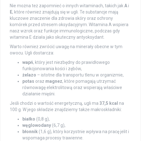
Nie można też zapomnieć o innych witaminach, takich jak
A
i
E
, które również znajdują się w ugli. Te substancje mają
kluczowe znaczenie dla zdrowia skóry oraz ochrony
komórek przed stresem oksydacyjnym. Witamina A wspiera
nasz wzrok oraz funkcje immunologiczne, podczas gdy
witamina E działa jako skuteczny antyoksydant.
Warto również zwrócić uwagę na minerały obecne w tym
owocu. Ugli dostarcza:
wapń
, który jest niezbędny do prawidłowego
funkcjonowania kości i zębów,
żelazo
– istotne dla transportu tlenu w organizmie,
potas
oraz
magnez
, które pomagają utrzymać
równowagę elektrolitową oraz wspierają właściwe
działanie mięśni.
Jeśli chodzi o wartość energetyczną, ugli ma
37,5 kcal
na
100 g. W jego składzie znajdziemy także makroskładniki:
białko
(0,8 g),
węglowodany
(6,7 g),
błonnik
(1,6 g), który korzystnie wpływa na pracę jelit i
wspomaga procesy trawienne.