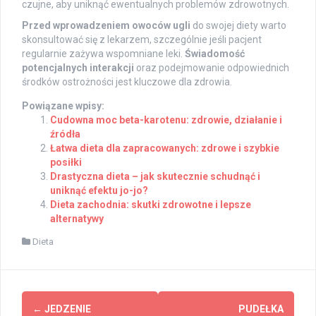
czujne, aby uniknąć ewentualnych problemów zdrowotnych.
Przed wprowadzeniem owoców ugli
do swojej diety warto
skonsultować się z lekarzem, szczególnie jeśli pacjent
regularnie zażywa wspomniane leki.
Świadomość
potencjalnych interakcji
oraz podejmowanie odpowiednich
środków ostrożności jest kluczowe dla zdrowia.
Powiązane wpisy:
Cudowna moc beta-karotenu: zdrowie, działanie i
źródła
Łatwa dieta dla zapracowanych: zdrowe i szybkie
posiłki
Drastyczna dieta – jak skutecznie schudnąć i
uniknąć efektu jo-jo?
Dieta zachodnia: skutki zdrowotne i lepsze
alternatywy
Dieta
Post
←
JEDZENIE
PUDEŁKA