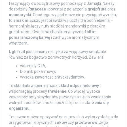
fascynujący owoc cytrusowy pochodzący z Jamajki. Należy
do rodziny
Rutaceae
i powstał z połączenia
grejpfruta
oraz
mandarynki
. Choć jego wygląd może nie przyciągać wzroku,
to
smak miąższu
jest prawdziwą ucztą dla podniebienia –
harmonijnie łączy nuty słodkiej mandarynki z cierpkim
grejpfrutem. Owoc ma charakterystyczną
żółto-
pomarańczową barwę
i zachwyca aromatycznym
wnętrzem.
Ugli fruit
jest ceniony nie tylko za wyjątkowy smak, ale
również za bogactwo zdrowotnych korzyści. Zawiera:
witaminy C i A,
błonnik pokarmowy,
wysoką zawartość antyoksydantów.
Te składniki wspierają nasz
układ odpornościowy
i
wspomagają procesy
trawienne
. Co więcej, wysoka
zawartość antyoksydantów przyczynia się do zwalczania
wolnych rodników i może opóźniać proces
starzenia się
organizmu
.
Ten owoc można spożywać na surowo lub wykorzystać go do
przygotowania pysznych
soków
czy
przetworów
. Jego