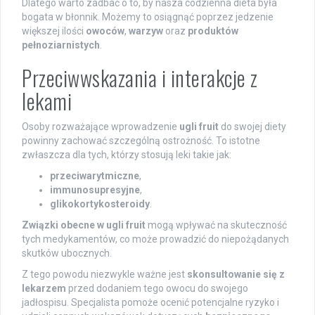
Dlatego warto zadbać o to, by nasza codzienna dieta była
bogata w błonnik. Możemy to osiągnąć poprzez jedzenie
większej ilości
owoców
,
warzyw
oraz
produktów
pełnoziarnistych
.
Przeciwwskazania i interakcje z
lekami
Osoby rozważające wprowadzenie
ugli fruit
do swojej diety
powinny zachować szczególną ostrożność. To istotne
zwłaszcza dla tych, którzy stosują leki takie jak:
przeciwarytmiczne
,
immunosupresyjne
,
glikokortykosteroidy
.
Związki obecne w ugli fruit
mogą wpływać na skuteczność
tych medykamentów, co może prowadzić do niepożądanych
skutków ubocznych.
Z tego powodu niezwykle ważne jest
skonsultowanie się z
lekarzem
przed dodaniem tego owocu do swojego
jadłospisu. Specjalista pomoże ocenić potencjalne ryzyko i