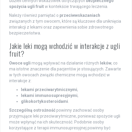
udzieli cennych wskazówek dotyczących
bezpiecznego
spożycia ugli fruit
w kontekście trwającego leczenia.
Należy również pamiętać o
przeciwwskazaniach
związanych z tym owocem, które są kluczowe dla uniknięcia
interakcji z lekami oraz zapewnienia sobie zdrowotnego
bezpieczeństwa.
Jakie leki mogą wchodzić w interakcje z ugli
fruit?
Owoce ugli
mogą wpływać na działanie różnych
leków
, co
ma istotne znaczenie dla pacjentów je stosujących. Zawarte
w tych owocach związki chemiczne mogą wchodzić w
interakcje z:
lekami przeciwarytmicznymi
,
lekami immunosupresyjnymi
,
glikokortykosteroidami
.
Szczególną ostrożność
powinny zachować osoby
przyjmujące leki przeciwarytmiczne, ponieważ spożycie ugli
może wpłynąć na ich skuteczność. Podobnie osoby
korzystające z terapii immunosupresyjnej powinny być