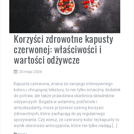
Korzyści zdrowotne kapusty
czerwonej: właściwości i
wartości odżywcze
20 maja 2026
Kapusta czerwona, znana ze swojego intensywnego
koloru i chrupiącej tekstury, to nie tylko smaczny dodatek
do potraw, ale także prawdziwa skarbnica składników
odżywczych. Bogata w witaminy, polifenole i
antyoksydanty, może przynieść szereg korzyści
zdrowotnych, które zachęcają do jej regularnego
spożywania. Czy wiesz, że czerwony kolor tej kapusty to
wynik obecności antocyjanów, które nie tylko nadają […]